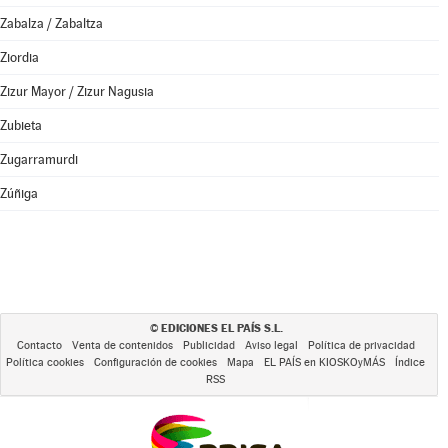
Zabalza / Zabaltza
Ziordia
Zizur Mayor / Zizur Nagusia
Zubieta
Zugarramurdi
Zúñiga
EDICIONES EL PAÍS S.L.
©
Contacto
Venta de contenidos
Publicidad
Aviso legal
Política de privacidad
Política cookies
Configuración de cookies
Mapa
EL PAÍS en KIOSKOyMÁS
Índice
RSS