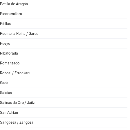
Petilla de Aragón
Piedramillera
Pitillas
Puente la Reina / Gares
Pueyo
Ribaforada
Romanzado
Roncal / Erronkari
Sada
Saldías
Salinas de Oro / Jaitz
San Adrián
Sangüesa / Zangoza