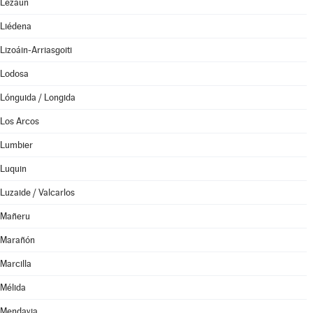
Lezáun
Liédena
Lizoáin-Arriasgoiti
Lodosa
Lónguida / Longida
Los Arcos
Lumbier
Luquin
Luzaide / Valcarlos
Mañeru
Marañón
Marcilla
Mélida
Mendavia