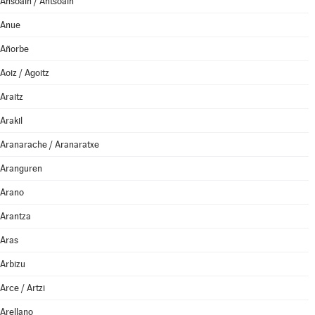
Ansoáin / Antsoain
Anue
Añorbe
Aoiz / Agoitz
Araitz
Arakil
Aranarache / Aranaratxe
Aranguren
Arano
Arantza
Aras
Arbizu
Arce / Artzi
Arellano