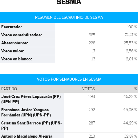
SESMA
RESUMEN DEL ESCRUTINIO DE SESMA
Escrutado:
100 %
Votos contabilizados:
665
74,47 %
Abstenciones:
228
25,53 %
Votos nulos:
17
2,56 %
Votos en blanco:
13
2,01 %
VOTOS POR SENADORES EN SESMA
PARTIDO
VOTOS
%
José Cruz Pérez Lapazarán (PP)
293
45,22 %
(UPN-PP)
Francisco Javier Yanguas
292
45,06 %
Fernández (UPN) (UPN-PP)
Cristina Sanz Barrios (PP) (UPN-
287
44,29 %
PP)
Antonio Magdaleno Alegría
213
32,87 %