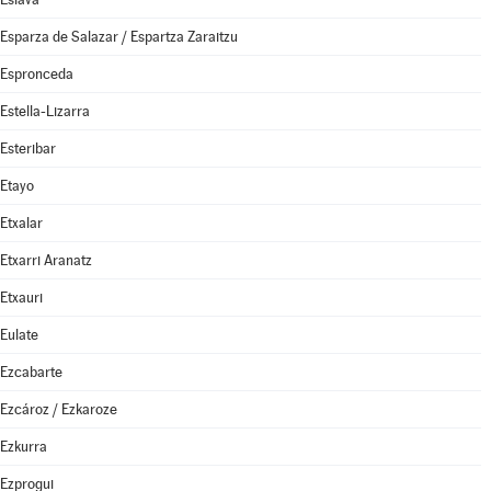
Esparza de Salazar / Espartza Zaraitzu
Espronceda
Estella-Lizarra
Esteribar
Etayo
Etxalar
Etxarri Aranatz
Etxauri
Eulate
Ezcabarte
Ezcároz / Ezkaroze
Ezkurra
Ezprogui