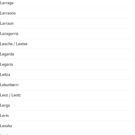
Larraga
Larraona
Larraun
Lazagurría
Leache / Leatxe
Legarda
Legaria
Leitza
Lekunberri
Leoz / Leotz
Lerga
Lerín
Lesaka