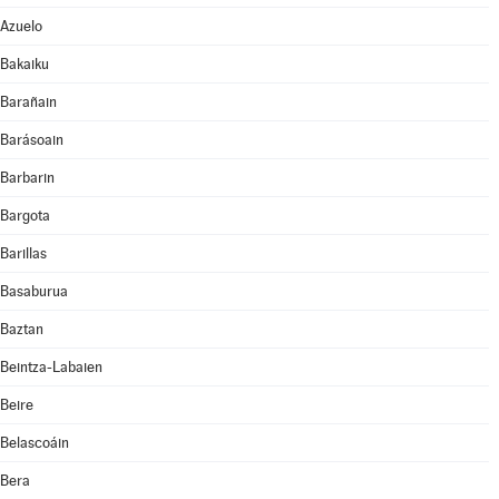
Azuelo
Bakaiku
Barañain
Barásoain
Barbarin
Bargota
Barillas
Basaburua
Baztan
Beintza-Labaien
Beire
Belascoáin
Bera