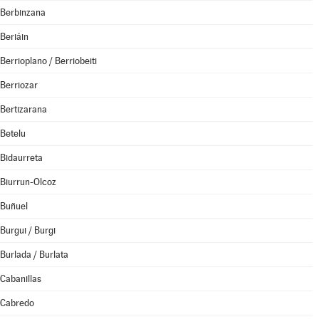
Berbinzana
Beriáin
Berrioplano / Berriobeiti
Berriozar
Bertizarana
Betelu
Bidaurreta
Biurrun-Olcoz
Buñuel
Burgui / Burgi
Burlada / Burlata
Cabanillas
Cabredo