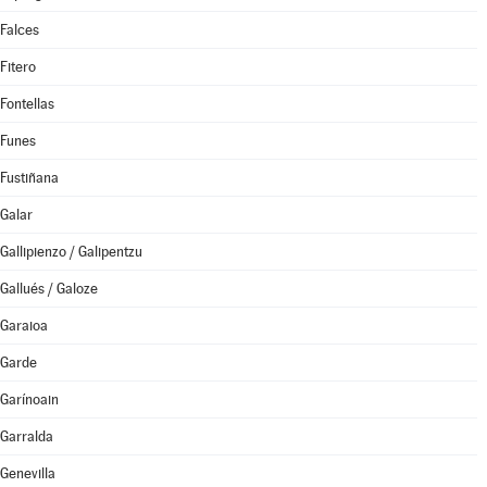
Falces
Fitero
Fontellas
Funes
Fustiñana
Galar
Gallipienzo / Galipentzu
Gallués / Galoze
Garaioa
Garde
Garínoain
Garralda
Genevilla