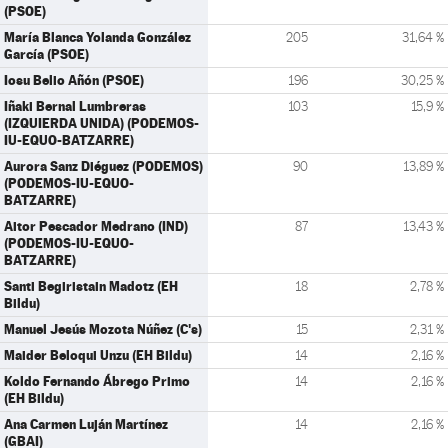
(PSOE)
María Blanca Yolanda González
205
31,64 %
García (PSOE)
Iosu Belio Añón (PSOE)
196
30,25 %
Iñaki Bernal Lumbreras
103
15,9 %
(IZQUIERDA UNIDA) (PODEMOS-
IU-EQUO-BATZARRE)
Aurora Sanz Diéguez (PODEMOS)
90
13,89 %
(PODEMOS-IU-EQUO-
BATZARRE)
Aitor Pescador Medrano (IND)
87
13,43 %
(PODEMOS-IU-EQUO-
BATZARRE)
Santi Begiristain Madotz (EH
18
2,78 %
Bildu)
Manuel Jesús Mozota Núñez (C's)
15
2,31 %
Maider Beloqui Unzu (EH Bildu)
14
2,16 %
Koldo Fernando Ábrego Primo
14
2,16 %
(EH Bildu)
Ana Carmen Luján Martínez
14
2,16 %
(GBAI)