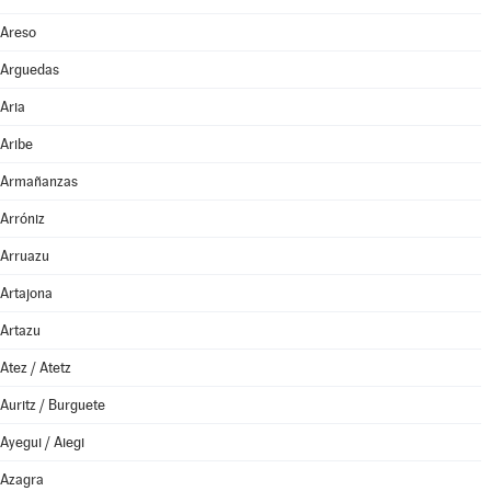
Areso
Arguedas
Aria
Aribe
Armañanzas
Arróniz
Arruazu
Artajona
Artazu
Atez / Atetz
Auritz / Burguete
Ayegui / Aiegi
Azagra