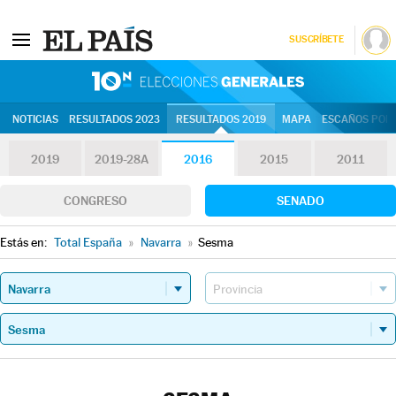
SUSCRÍBETE
10N | Eleccion
NOTICIAS
RESULTADOS 2023
RESULTADOS 2019
MAPA
ESCAÑOS POR 
2019
2019-28A
2016
2015
2011
CONGRESO
SENADO
Estás en:
Total España
»
Navarra
»
Sesma