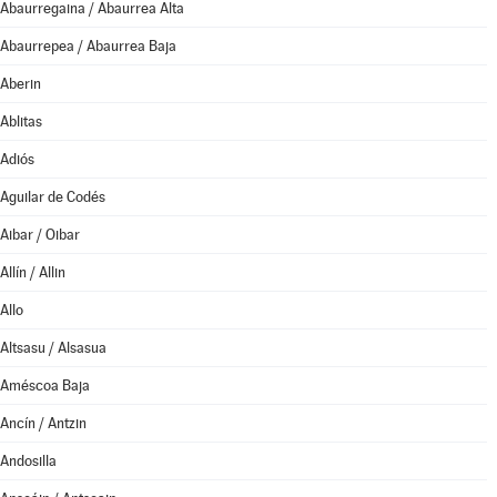
Abaurregaina / Abaurrea Alta
Abaurrepea / Abaurrea Baja
Aberin
Ablitas
Adiós
Aguilar de Codés
Aibar / Oibar
Allín / Allin
Allo
Altsasu / Alsasua
Améscoa Baja
Ancín / Antzin
Andosilla