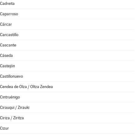
Cadreita
Caparroso
Cárcar
Carcastillo
Cascante
Cáseda
Castejón
Castillonuevo
Cendea de Olza / Oltza Zendea
Cintruénigo
Cirauqui / Zirauki
Ciriza / Ziritza
Cizur