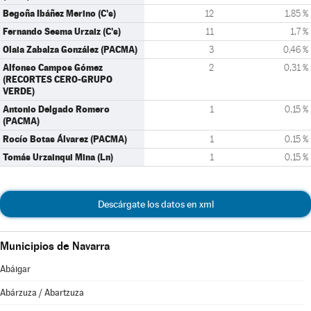
Begoña Ibáñez Merino (C's)
12
1,85 %
Fernando Sesma Urzaiz (C's)
11
1,7 %
Olaia Zabalza González (PACMA)
3
0,46 %
Alfonso Campos Gómez
2
0,31 %
(RECORTES CERO-GRUPO
VERDE)
Antonio Delgado Romero
1
0,15 %
(PACMA)
Rocío Botas Álvarez (PACMA)
1
0,15 %
Tomás Urzainqui Mina (Ln)
1
0,15 %
Descárgate los datos en xml
Municipios de Navarra
Abáigar
Abárzuza / Abartzuza