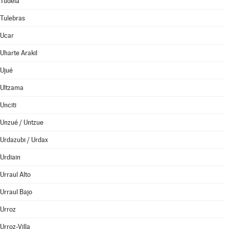
Tudela
Tulebras
Ucar
Uharte Arakil
Ujué
Ultzama
Unciti
Unzué / Untzue
Urdazubi / Urdax
Urdiain
Urraul Alto
Urraul Bajo
Urroz
Urroz-Villa