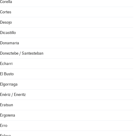
Corella
Cortes
Desojo
Dicastillo
Donamaria
Doneztebe / Santesteban
Echarri
El Busto
Elgorriaga
Enériz / Eneritz
Eratsun
Ergoiena
Erro
Eslava