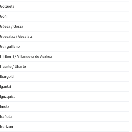
Goizueta
Goñi
Güesa / Gorza
Guesálaz / Gesalatz
Guirguillano
Hiriberri / Villanueva de Aezkoa
Huarte / Uharte
Ibargoiti
Igantzi
Igúzquiza
Imotz
Irañeta
Irurtzun