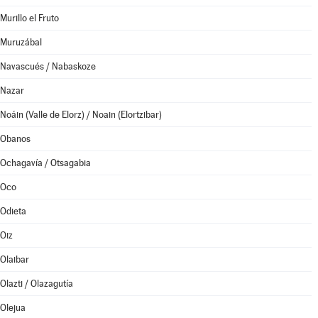
Murillo el Fruto
Muruzábal
Navascués / Nabaskoze
Nazar
Noáin (Valle de Elorz) / Noain (Elortzibar)
Obanos
Ochagavía / Otsagabia
Oco
Odieta
Oiz
Olaibar
Olazti / Olazagutía
Olejua