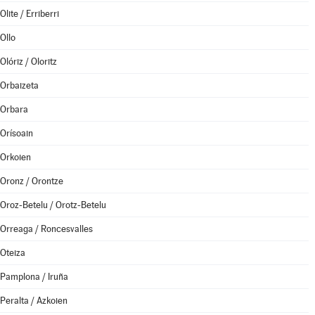
Olite / Erriberri
Ollo
Olóriz / Oloritz
Orbaizeta
Orbara
Orísoain
Orkoien
Oronz / Orontze
Oroz-Betelu / Orotz-Betelu
Orreaga / Roncesvalles
Oteiza
Pamplona / Iruña
Peralta / Azkoien