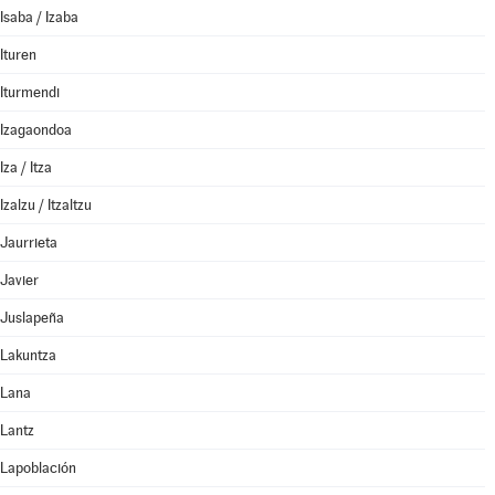
Isaba / Izaba
Ituren
Iturmendi
Izagaondoa
Iza / Itza
Izalzu / Itzaltzu
Jaurrieta
Javier
Juslapeña
Lakuntza
Lana
Lantz
Lapoblación