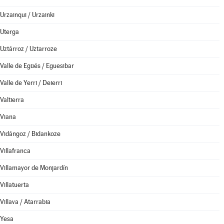
Urzainqui / Urzainki
Uterga
Uztárroz / Uztarroze
Valle de Egüés / Eguesibar
Valle de Yerri / Deierri
Valtierra
Viana
Vidángoz / Bidankoze
Villafranca
Villamayor de Monjardín
Villatuerta
Villava / Atarrabia
Yesa