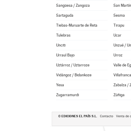
Sangüesa / Zangoza
San Martín
Sartaguda
Sesma
Tiebas-Muruarte de Reta
Tirapu
Tulebras
Ucar
Unciti
Unzué / U
Urraul Bajo
Urroz
Uztárroz / Uztarroze
Valle de E
Vidángoz / Bidankoze
Villafranc
Yesa
Zabalza / 
Zugarramurdi
Zúñiga
EDICIONES EL PAÍS S.L.
©
Contacto
Venta de 