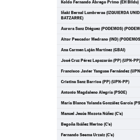
Koldo Fernando Ábrego Primo (EH Bildu)
Iñaki Bernal Lumbreras (IZQUIERDA UN
BATZARRE)
Aurora Sanz Diéguez (PODEMOS) (PODE
Aitor Pescador Medrano (IND) (PODEM
Ana Carmen Luján Martínez (GBAI)
José Cruz Pérez Lapazarán (PP) (UPN-PP
Francisco Javier Yanguas Fernández (UP
Cristina Sanz Barrios (PP) (UPN-PP)
Antonio Magdaleno Alegría (PSOE)
María Blanca Yolanda González García (P
Manuel Jesús Mozota Núñez (C's)
Begoña Ibáñez Merino (C's)
Fernando Sesma Urzaiz (C's)