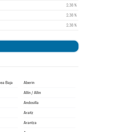
2,38 %
2,38 %
2,38 %
ea Baja
Aberin
Allín / Allin
Andosilla
Araitz
Arantza