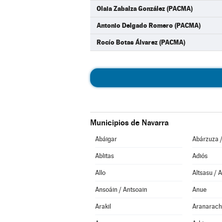
Olaia Zabalza González (PACMA)
Antonio Delgado Romero (PACMA)
Rocío Botas Álvarez (PACMA)
Municipios de Navarra
Abáigar
Abárzuza 
Ablitas
Adiós
Allo
Altsasu / 
Ansoáin / Antsoain
Anue
Arakil
Aranarach