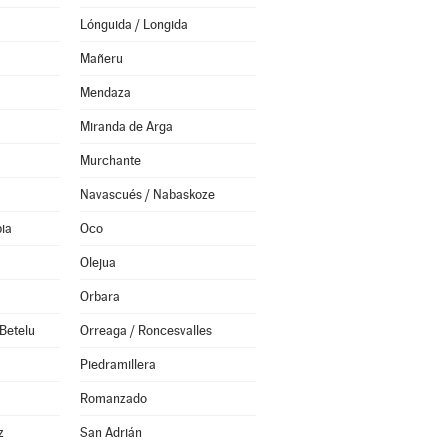
Lónguida / Longida
Mañeru
Mendaza
Miranda de Arga
Murchante
Navascués / Nabaskoze
ia
Oco
Olejua
Orbara
Betelu
Orreaga / Roncesvalles
Piedramillera
Romanzado
z
San Adrián