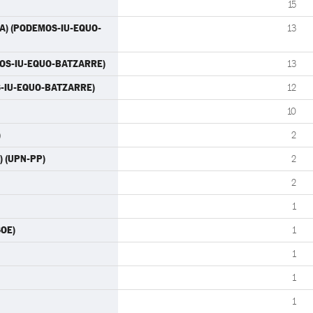
15
IDA) (PODEMOS-IU-EQUO-
13
MOS-IU-EQUO-BATZARRE)
13
OS-IU-EQUO-BATZARRE)
12
10
)
2
N) (UPN-PP)
2
2
1
SOE)
1
1
1
1