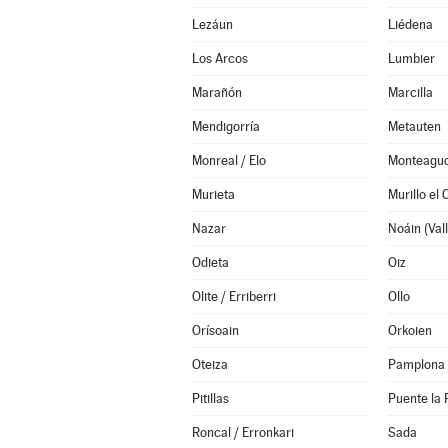
Lezáun
Liédena
Los Arcos
Lumbier
Marañón
Marcilla
Mendigorría
Metauten
Monreal / Elo
Monteagu
Murieta
Murillo el
Nazar
Odieta
Oiz
Olite / Erriberri
Ollo
Orísoain
Orkoien
Oteiza
Pamplona 
Pitillas
Puente la 
Roncal / Erronkari
Sada