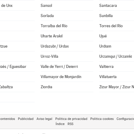
 de Unx
Sansol
Santacara
Sorlada
Sunbilla
Torralba del Río
Torres del Río
Uharte Arakil
Ujué
ntzue
Urdazubi / Urdax
Urdiain
Urroz-Villa
Urzainqui / Urzainki
güés / Eguesibar
Valle de Yerri / Deierri
Valtierra
a
Villamayor de Monjardín
Villatuerta
Zabaltza
Ziordia
Zizur Mayor / Zizur 
contenidos
Publicidad
Aviso legal
Política de privacidad
Política cookies
Configuraci
Índice
RSS