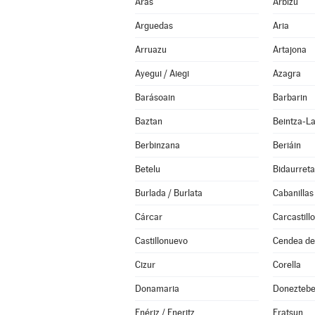
Aras
Arbizu
Arguedas
Aria
Arruazu
Artajona
Ayegui / Aiegi
Azagra
Barásoain
Barbarin
Baztan
Beintza-L
Berbinzana
Beriáin
Betelu
Bidaurreta
Burlada / Burlata
Cabanillas
Cárcar
Carcastillo
Castillonuevo
Cendea de 
Cizur
Corella
Donamaria
Doneztebe
Enériz / Eneritz
Eratsun