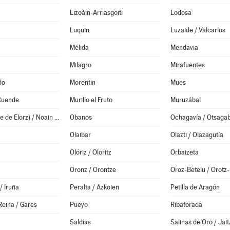
Lizoáin-Arriasgoiti
Lodosa
Luquin
Luzaide / Valcarlos
Mélida
Mendavia
Milagro
Mirafuentes
do
Morentin
Mues
 Cuende
Murillo el Fruto
Muruzábal
Noáin (Valle de Elorz) / Noain (Elortzibar)
Obanos
Ochagavía / Otsagab
Olaibar
Olazti / Olazagutía
Olóriz / Oloritz
Orbaizeta
Oronz / Orontze
Oroz-Betelu / Orotz-
/ Iruña
Peralta / Azkoien
Petilla de Aragón
Reina / Gares
Pueyo
Ribaforada
Saldías
Salinas de Oro / Jait