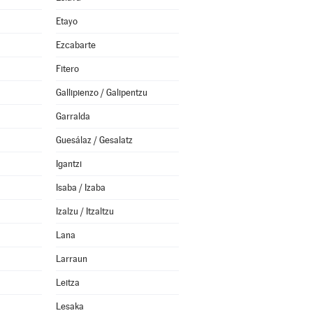
Etayo
Ezcabarte
Fitero
Gallipienzo / Galipentzu
Garralda
Guesálaz / Gesalatz
Igantzi
Isaba / Izaba
Izalzu / Itzaltzu
Lana
Larraun
Leitza
Lesaka