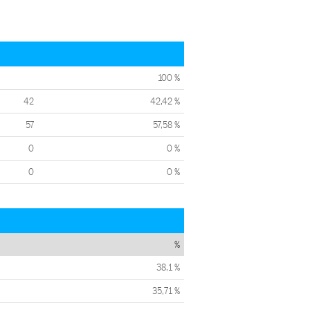
100 %
42
42,42 %
57
57,58 %
0
0 %
0
0 %
%
38,1 %
35,71 %