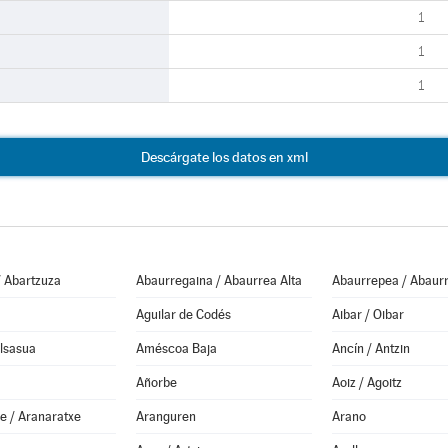
1
1
1
Descárgate los datos en xml
/ Abartzuza
Abaurregaina / Abaurrea Alta
Abaurrepea / Abaurr
Aguilar de Codés
Aibar / Oibar
Alsasua
Améscoa Baja
Ancín / Antzin
Añorbe
Aoiz / Agoitz
e / Aranaratxe
Aranguren
Arano