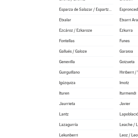
Esparza de Salazar / Espartza Zaraitzu
Espronce
Etxalar
Etxarri Ar
Ezcároz / Ezkaroze
Ezkurra
Fontellas
Funes
Gallués / Galoze
Garaioa
Genevilla
Goizueta
Guirguillano
Igúzquiza
Imotz
Ituren
Iturmendi
Jaurrieta
Javier
Lantz
Lapoblaci
Lazagurría
Leache / 
Lekunberri
Leoz / Leo