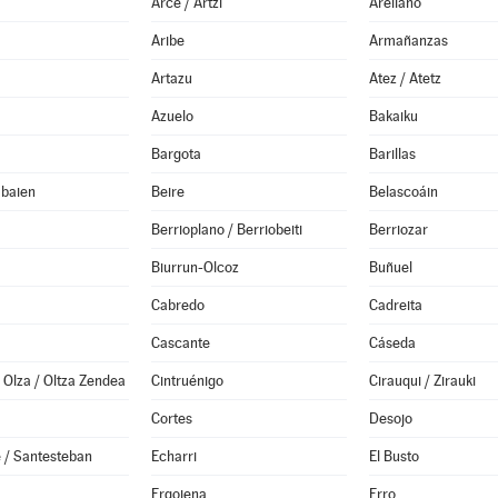
Arce / Artzi
Arellano
Aribe
Armañanzas
Artazu
Atez / Atetz
Azuelo
Bakaiku
Bargota
Barillas
abaien
Beire
Belascoáin
Berrioplano / Berriobeiti
Berriozar
Biurrun-Olcoz
Buñuel
Cabredo
Cadreita
Cascante
Cáseda
Olza / Oltza Zendea
Cintruénigo
Cirauqui / Zirauki
Cortes
Desojo
 / Santesteban
Echarri
El Busto
Ergoiena
Erro