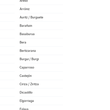
Areso
Arróniz
Auritz / Burguete
Barañain
Basaburua
Bera
Bertizarana
Burgui / Burgi
Caparroso
Castejón
Ciriza / Ziritza
Dicastillo
Elgorriaga
Eslava