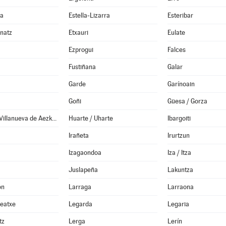
da
Estella-Lizarra
Esteribar
anatz
Etxauri
Eulate
Ezprogui
Falces
Fustiñana
Galar
Garde
Garínoain
Goñi
Güesa / Gorza
Hiriberri / Villanueva de Aezkoa
Huarte / Uharte
Ibargoiti
Irañeta
Irurtzun
Izagaondoa
Iza / Itza
Juslapeña
Lakuntza
ón
Larraga
Larraona
Leatxe
Legarda
Legaria
tz
Lerga
Lerín