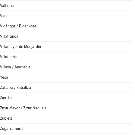
Valtierra
Viana
Vidángoz / Bidankoze
Villafranca
Villamayor de Monjardín
Villatuerta
Villava / Atarrabia
Yesa
Zabalza / Zabaltza
Ziordia
Zizur Mayor / Zizur Nagusia
Zubieta
Zugarramurdi