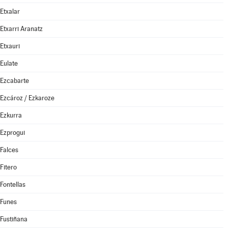
Etxalar
Etxarri Aranatz
Etxauri
Eulate
Ezcabarte
Ezcároz / Ezkaroze
Ezkurra
Ezprogui
Falces
Fitero
Fontellas
Funes
Fustiñana