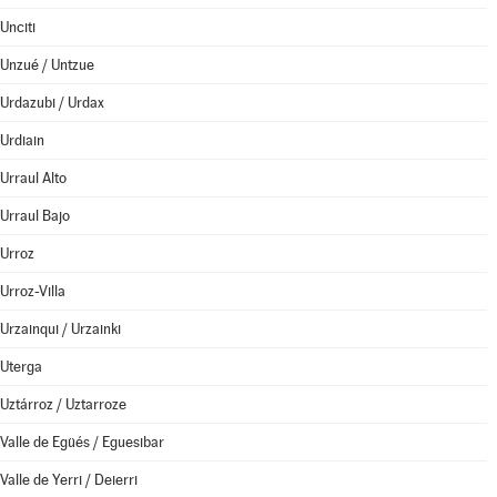
Unciti
Unzué / Untzue
Urdazubi / Urdax
Urdiain
Urraul Alto
Urraul Bajo
Urroz
Urroz-Villa
Urzainqui / Urzainki
Uterga
Uztárroz / Uztarroze
Valle de Egüés / Eguesibar
Valle de Yerri / Deierri