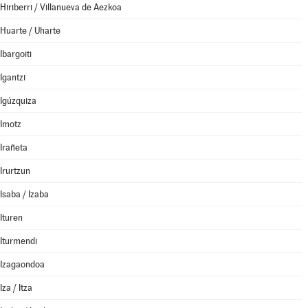
Hiriberri / Villanueva de Aezkoa
Huarte / Uharte
Ibargoiti
Igantzi
Igúzquiza
Imotz
Irañeta
Irurtzun
Isaba / Izaba
Ituren
Iturmendi
Izagaondoa
Iza / Itza