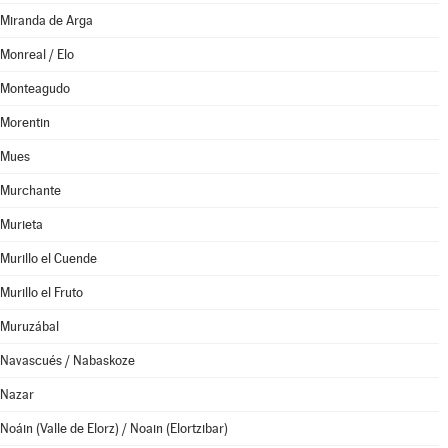
Miranda de Arga
Monreal / Elo
Monteagudo
Morentin
Mues
Murchante
Murieta
Murillo el Cuende
Murillo el Fruto
Muruzábal
Navascués / Nabaskoze
Nazar
Noáin (Valle de Elorz) / Noain (Elortzibar)