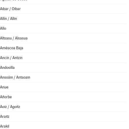
Aibar / Oibar
Allín / Allin
Allo
Altsasu / Alsasua
Améscoa Baja
Ancín / Antzin
Andosilla
Ansoáin / Antsoain
Anue
Añorbe
Aoiz / Agoitz
Araitz
Arakil