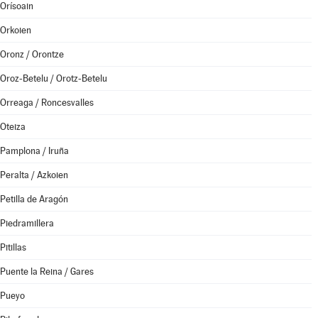
Orísoain
Orkoien
Oronz / Orontze
Oroz-Betelu / Orotz-Betelu
Orreaga / Roncesvalles
Oteiza
Pamplona / Iruña
Peralta / Azkoien
Petilla de Aragón
Piedramillera
Pitillas
Puente la Reina / Gares
Pueyo