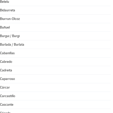
Betelu
Bidaurreta
Biurrun-Olcoz
Buñuel
Burgui / Burgi
Burlada / Burlata
Cabanillas
Cabredo
Cadreita
Caparroso
Cárcar
Carcastillo
Cascante