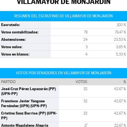
VILLAMAYOR DE MONJARDÍN
RESUMEN DEL ESCRUTINIO DE VILLAMAYOR DE MONJARDÍN
Escrutado:
100 %
Votos contabilizados:
78
76,47 %
Abstenciones:
24
23,53 %
Votos nulos:
3
3,85 %
Votos en blanco:
4
5,33 %
VOTOS POR SENADORES EN VILLAMAYOR DE MONJARDÍN
PARTIDO
VOTOS
%
José Cruz Pérez Lapazarán (PP)
32
42,67 %
(UPN-PP)
Francisco Javier Yanguas
32
42,67 %
Fernández (UPN) (UPN-PP)
Cristina Sanz Barrios (PP) (UPN-
32
42,67 %
PP)
Antonio Magdaleno Alegría
17
22,67 %