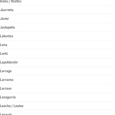
Izalzu / Itzaltzu
Jaurrieta
Javier
Juslapeña
Lakuntza
Lana
Lantz
Lapoblación
Larraga
Larraona
Larraun
Lazagurría
Leache / Leatxe
Legarda