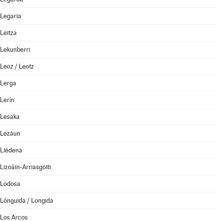
Legaria
Leitza
Lekunberri
Leoz / Leotz
Lerga
Lerín
Lesaka
Lezáun
Liédena
Lizoáin-Arriasgoiti
Lodosa
Lónguida / Longida
Los Arcos