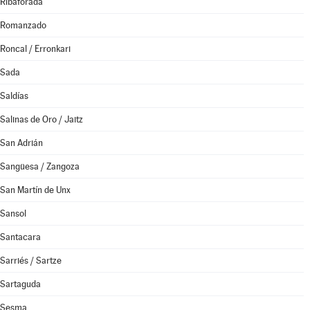
Ribaforada
Romanzado
Roncal / Erronkari
Sada
Saldías
Salinas de Oro / Jaitz
San Adrián
Sangüesa / Zangoza
San Martín de Unx
Sansol
Santacara
Sarriés / Sartze
Sartaguda
Sesma