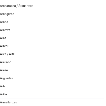
Aranarache / Aranaratxe
Aranguren
Arano
Arantza
Aras
Arbizu
Arce / Artzi
Arellano
Areso
Arguedas
Aria
Aribe
Armañanzas