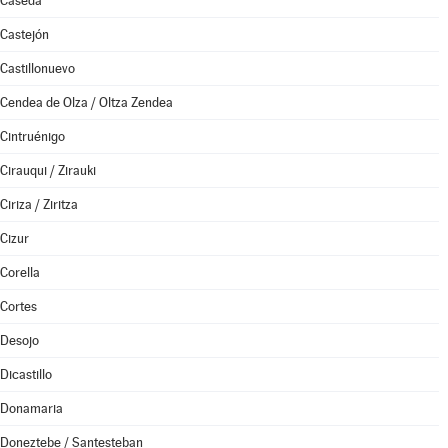
Cáseda
Castejón
Castillonuevo
Cendea de Olza / Oltza Zendea
Cintruénigo
Cirauqui / Zirauki
Ciriza / Ziritza
Cizur
Corella
Cortes
Desojo
Dicastillo
Donamaria
Doneztebe / Santesteban