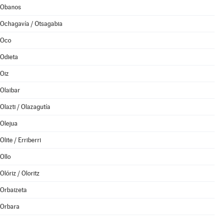
Obanos
Ochagavía / Otsagabia
Oco
Odieta
Oiz
Olaibar
Olazti / Olazagutía
Olejua
Olite / Erriberri
Ollo
Olóriz / Oloritz
Orbaizeta
Orbara