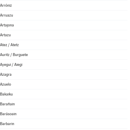
Arróniz
Arruazu
Artajona
Artazu
Atez / Atetz
Auritz / Burguete
Ayegui / Aiegi
Azagra
Azuelo
Bakaiku
Barañain
Barásoain
Barbarin