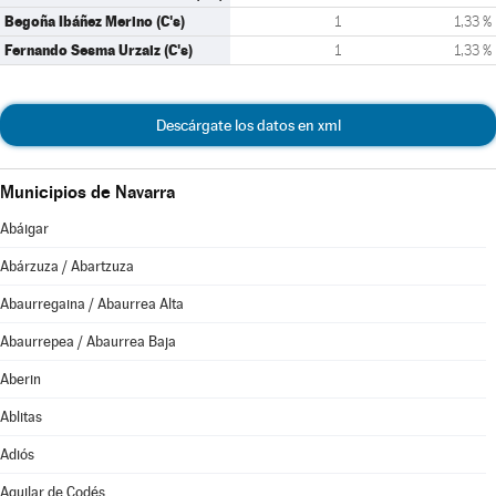
Begoña Ibáñez Merino (C's)
1
1,33 %
Fernando Sesma Urzaiz (C's)
1
1,33 %
Descárgate los datos en xml
Municipios de Navarra
Abáigar
Abárzuza / Abartzuza
Abaurregaina / Abaurrea Alta
Abaurrepea / Abaurrea Baja
Aberin
Ablitas
Adiós
Aguilar de Codés