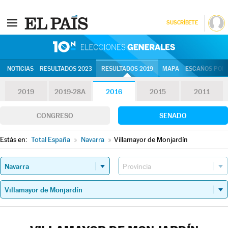
SUSCRÍBETE
10N | Eleccion
NOTICIAS
RESULTADOS 2023
RESULTADOS 2019
MAPA
ESCAÑOS POR 
2019
2019-28A
2016
2015
2011
CONGRESO
SENADO
Estás en:
Total España
»
Navarra
»
Villamayor de Monjardín