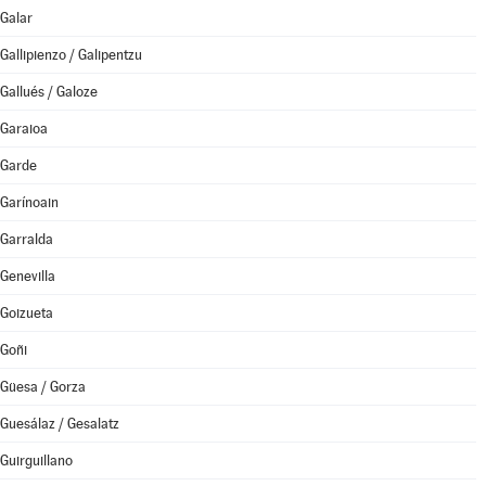
Galar
Gallipienzo / Galipentzu
Gallués / Galoze
Garaioa
Garde
Garínoain
Garralda
Genevilla
Goizueta
Goñi
Güesa / Gorza
Guesálaz / Gesalatz
Guirguillano