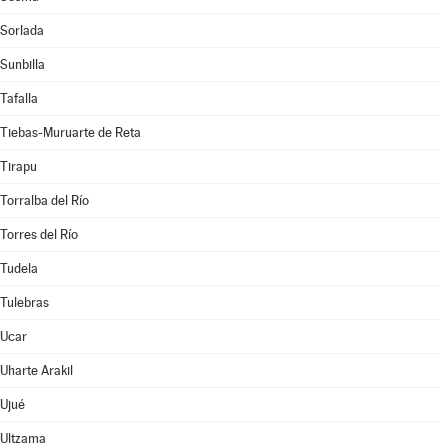
Sorlada
Sunbilla
Tafalla
Tiebas-Muruarte de Reta
Tirapu
Torralba del Río
Torres del Río
Tudela
Tulebras
Ucar
Uharte Arakil
Ujué
Ultzama