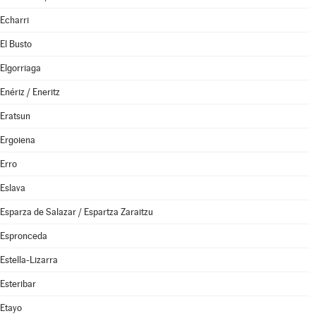
Echarri
El Busto
Elgorriaga
Enériz / Eneritz
Eratsun
Ergoiena
Erro
Eslava
Esparza de Salazar / Espartza Zaraitzu
Espronceda
Estella-Lizarra
Esteribar
Etayo