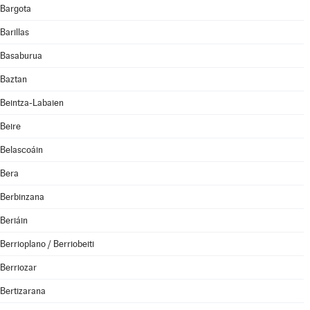
Bargota
Barillas
Basaburua
Baztan
Beintza-Labaien
Beire
Belascoáin
Bera
Berbinzana
Beriáin
Berrioplano / Berriobeiti
Berriozar
Bertizarana