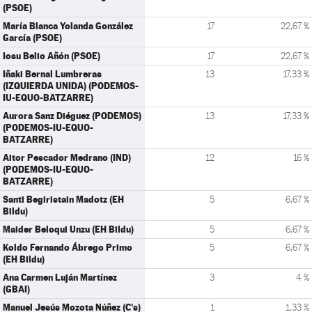
(PSOE)
María Blanca Yolanda González
17
22,67 %
García (PSOE)
Iosu Belio Añón (PSOE)
17
22,67 %
Iñaki Bernal Lumbreras
13
17,33 %
(IZQUIERDA UNIDA) (PODEMOS-
IU-EQUO-BATZARRE)
Aurora Sanz Diéguez (PODEMOS)
13
17,33 %
(PODEMOS-IU-EQUO-
BATZARRE)
Aitor Pescador Medrano (IND)
12
16 %
(PODEMOS-IU-EQUO-
BATZARRE)
Santi Begiristain Madotz (EH
5
6,67 %
Bildu)
Maider Beloqui Unzu (EH Bildu)
5
6,67 %
Koldo Fernando Ábrego Primo
5
6,67 %
(EH Bildu)
Ana Carmen Luján Martínez
3
4 %
(GBAI)
Manuel Jesús Mozota Núñez (C's)
1
1,33 %