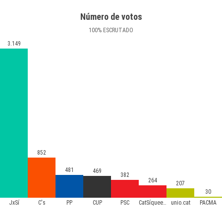
Número de votos
100
%
ESCRUTADO
3.149
852
481
469
382
264
207
30
JxSí
C's
PP
CUP
PSC
CatSíqueesPot
unio.cat
PACMA