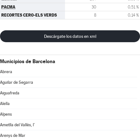
PACMA
30
0,51 %
RECORTES CERO-ELS VERDS
8
0,14 %
Descárgate los datos en xml
Municipios de Barcelona
Abrera
Aguilar de Segarra
Aiguafreda
Alella
Alpens
Ametlla del Vallès, l'
Arenys de Mar