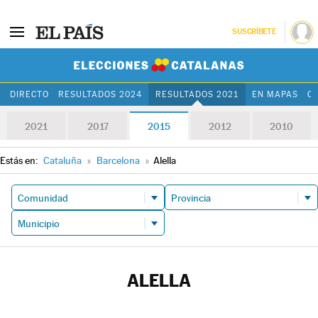
SUSCRÍBETE
Elecciones Cat
DIRECTO
RESULTADOS 2024
RESULTADOS 2021
EN MAPAS
C
2021
2017
2015
2012
2010
Estás en:
Cataluña
»
Barcelona
»
Alella
ALELLA