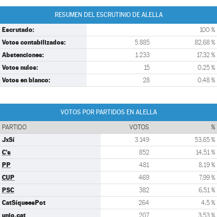
RESUMEN DEL ESCRUTINIO DE ALELLA
Escrutado:
100 %
Votos contabilizados:
5.885
82,68 %
Abstenciones:
1.233
17,32 %
Votos nulos:
15
0,25 %
Votos en blanco:
28
0,48 %
VOTOS POR PARTIDOS EN ALELLA
PARTIDO
VOTOS
%
JxSí
3.149
53,65 %
C's
852
14,51 %
PP
481
8,19 %
CUP
469
7,99 %
PSC
382
6,51 %
CatSíqueesPot
264
4,5 %
unio.cat
207
3,53 %