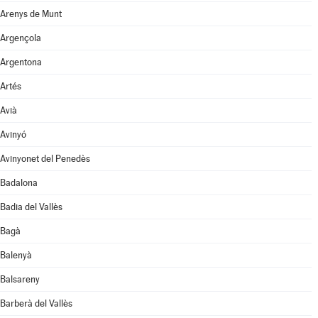
Arenys de Munt
Argençola
Argentona
Artés
Avià
Avinyó
Avinyonet del Penedès
Badalona
Badia del Vallès
Bagà
Balenyà
Balsareny
Barberà del Vallès