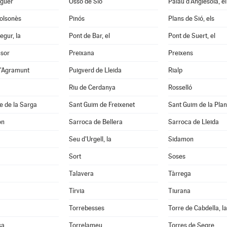
aguer
Ossó de Sió
Palau d'Anglesola, el
Solsonès
Pinós
Plans de Sió, els
egur, la
Pont de Bar, el
Pont de Suert, el
nsor
Preixana
Preixens
d'Agramunt
Puigverd de Lleida
Rialp
Riu de Cerdanya
Rosselló
e de la Sarga
Sant Guim de Freixenet
Sant Guim de la Pla
on
Sarroca de Bellera
Sarroca de Lleida
Seu d'Urgell, la
Sidamon
Sort
Soses
Talavera
Tàrrega
Tírvia
Tiurana
Torrebesses
Torre de Cabdella, la
sa
Torrelameu
Torres de Segre