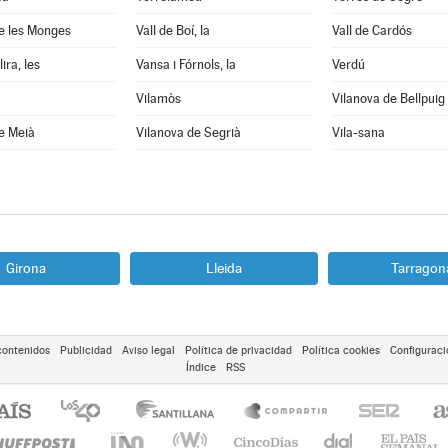
e les Monges
Vall de Boí, la
Vall de Cardós
ira, les
Vansa i Fórnols, la
Verdú
Vilamòs
Vilanova de Bellpuig
e Meià
Vilanova de Segrià
Vila-sana
Girona
Lleida
Tarragon
contenidos
Publicidad
Aviso legal
Política de privacidad
Política cookies
Configuraci
Índice
RSS