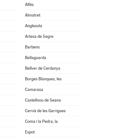
Alfés
Almatret
Anglesola
Artesa de Segre
Barbens
Bellaguarda
Bellver de Cerdanya
Borges Blanques, les
Camarasa
Castellnou de Seana
Cervià de les Garrigues
Coma i la Pedra, la
Espot