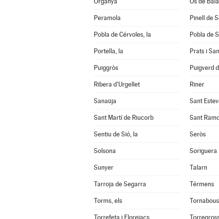
Organyà
Os de Bal
Peramola
Pinell de 
Pobla de Cérvoles, la
Pobla de S
Portella, la
Prats i Sa
Puiggròs
Puigverd 
Ribera d'Urgellet
Riner
Sanaüja
Sant Estev
Sant Martí de Riucorb
Sant Ram
Sentiu de Sió, la
Seròs
Solsona
Soriguera
Sunyer
Talarn
Tarroja de Segarra
Térmens
Torms, els
Tornabous
Torrefeta i Florejacs
Torregros