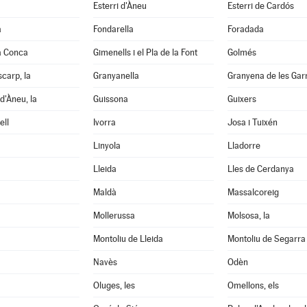
Esterri d'Àneu
Esterri de Cardós
a
Fondarella
Foradada
a Conca
Gimenells i el Pla de la Font
Golmés
scarp, la
Granyanella
Granyena de les Gar
d'Àneu, la
Guissona
Guixers
ell
Ivorra
Josa i Tuixén
Linyola
Lladorre
Lleida
Lles de Cerdanya
Maldà
Massalcoreig
Mollerussa
Molsosa, la
Montoliu de Lleida
Montoliu de Segarra
Navès
Odèn
Oluges, les
Omellons, els