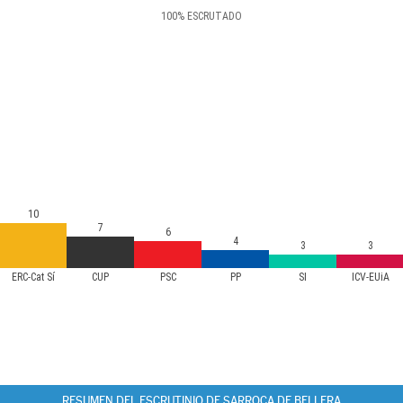
100
%
ESCRUTADO
10
7
6
4
3
3
ERC-Cat Sí
CUP
PSC
PP
SI
ICV-EUiA
RESUMEN DEL ESCRUTINIO DE SARROCA DE BELLERA