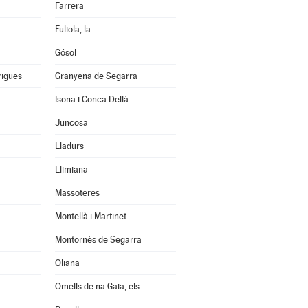
Farrera
Fuliola, la
Gósol
rigues
Granyena de Segarra
Isona i Conca Dellà
Juncosa
Lladurs
Llimiana
Massoteres
Montellà i Martinet
Montornès de Segarra
Oliana
Omells de na Gaia, els