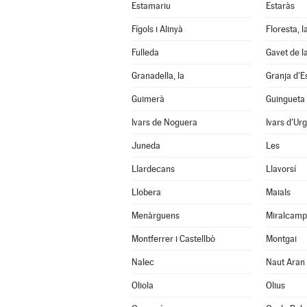
Estamariu
Estaràs
Fígols i Alinyà
Floresta, l
Fulleda
Gavet de l
Granadella, la
Granja d'E
Guimerà
Guingueta 
Ivars de Noguera
Ivars d'Urg
Juneda
Les
Llardecans
Llavorsí
Llobera
Maials
Menàrguens
Miralcamp
Montferrer i Castellbò
Montgai
Nalec
Naut Aran
Oliola
Olius