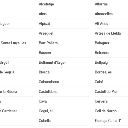
Alcoletge
Alfarràs
Alins
Almacelles
laguer
Alpicat
Alt Àneu
Arsèguel
Artesa de Lleida
 Santa Linya, les
Baix Pallars
Balaguer
Bausen
Belianes
'Urgell
Bellmunt d'Urgell
Bellpuig
de Segrià
Biosca
Bòrdes, es
Cabanabona
Cabó
e la Ribera
Castelldans
Castell de Mur
à
Cava
Cervera
e Cardener
Cogul, el
Coll de Nargó
Cubells
Espluga Calba, l'