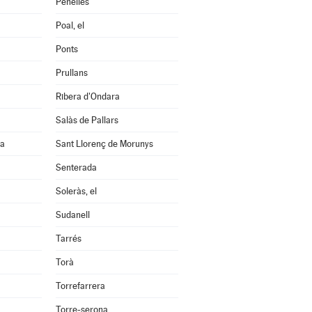
Penelles
Poal, el
Ponts
Prullans
Ribera d'Ondara
Salàs de Pallars
na
Sant Llorenç de Morunys
Senterada
Soleràs, el
Sudanell
Tarrés
Torà
Torrefarrera
Torre-serona