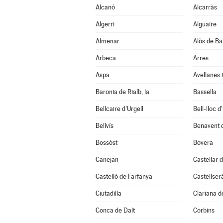
Alcanó
Alcarràs
Algerri
Alguaire
Almenar
Alòs de Ba
Arbeca
Arres
Aspa
Avellanes i
Baronia de Rialb, la
Bassella
Bellcaire d'Urgell
Bell-lloc d
Bellvís
Benavent 
Bossòst
Bovera
Canejan
Castellar d
Castelló de Farfanya
Castellser
Ciutadilla
Clariana d
Conca de Dalt
Corbins