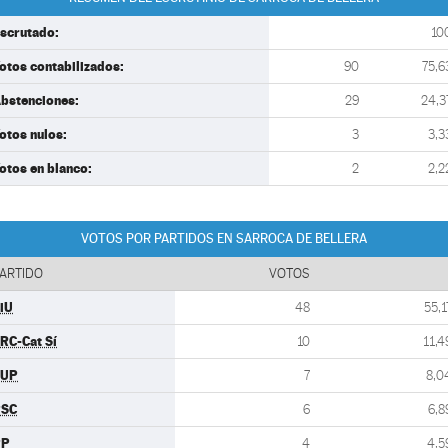
scrutado:
10
otos contabilizados:
90
75,6
bstenciones:
29
24,3
otos nulos:
3
3,3
otos en blanco:
2
2,2
VOTOS POR PARTIDOS EN SARROCA DE BELLERA
ARTIDO
VOTOS
iU
48
55,1
RC-Cat Sí
10
11,4
CUP
7
8,0
PSC
6
6,8
PP
4
4,5