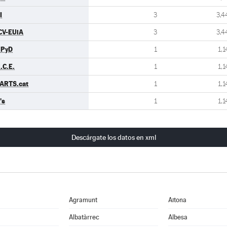
I
3
3,4
CV-EUiA
3
3,4
UPyD
1
1,1
.C.E.
1
1,1
ARTS.cat
1
1,1
's
1
1,1
Descárgate los datos en xml
Agramunt
Aitona
Albatàrrec
Albesa