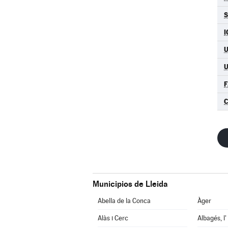
S
I
U
F
C
Municipios de Lleida
Abella de la Conca
Àger
Alàs i Cerc
Albagés, l'