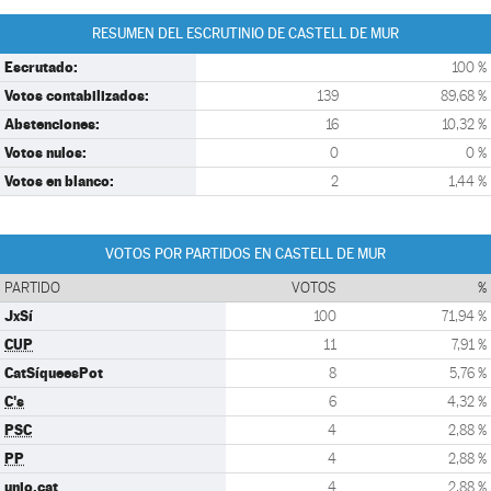
RESUMEN DEL ESCRUTINIO DE CASTELL DE MUR
Escrutado:
100 %
Votos contabilizados:
139
89,68 %
Abstenciones:
16
10,32 %
Votos nulos:
0
0 %
Votos en blanco:
2
1,44 %
VOTOS POR PARTIDOS EN CASTELL DE MUR
PARTIDO
VOTOS
%
JxSí
100
71,94 %
CUP
11
7,91 %
CatSíqueesPot
8
5,76 %
C's
6
4,32 %
PSC
4
2,88 %
PP
4
2,88 %
unio.cat
4
2,88 %