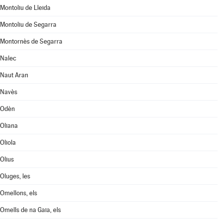
Montoliu de Lleida
Montoliu de Segarra
Montornès de Segarra
Nalec
Naut Aran
Navès
Odèn
Oliana
Oliola
Olius
Oluges, les
Omellons, els
Omells de na Gaia, els