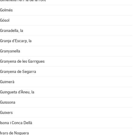
Golmés
Gósol
Granadella, la
Granja d'Escarp, la
Granyanella
Granyena de les Garrigues
Granyena de Segarra
Guimerà
Guingueta d'Àneu, la
Guissona
Guixers
Isona i Conca Dellà
Ivars de Noguera