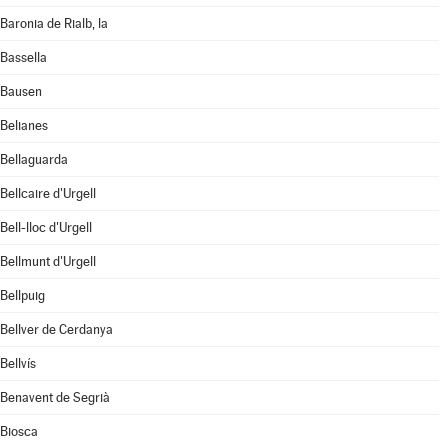
Baronia de Rialb, la
Bassella
Bausen
Belianes
Bellaguarda
Bellcaire d'Urgell
Bell-lloc d'Urgell
Bellmunt d'Urgell
Bellpuig
Bellver de Cerdanya
Bellvís
Benavent de Segrià
Biosca