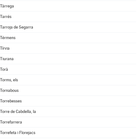
Tàrrega
Tarrés
Tarroja de Segarra
Térmens
Tírvia
Tiurana
Torà
Torms, els
Tornabous
Torrebesses
Torre de Cabdella, la
Torrefarrera
Torrefeta i Florejacs