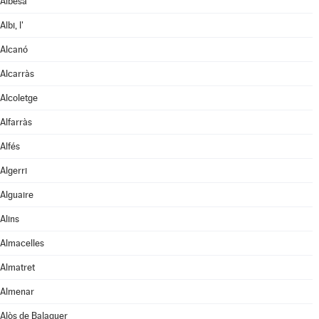
Albesa
Albi, l'
Alcanó
Alcarràs
Alcoletge
Alfarràs
Alfés
Algerri
Alguaire
Alins
Almacelles
Almatret
Almenar
Alòs de Balaguer