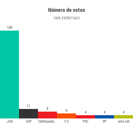
Número de votos
100
%
ESCRUTADO
100
11
8
6
4
4
4
JxSí
CUP
CatSíqueesPot
C's
PSC
PP
unio.cat