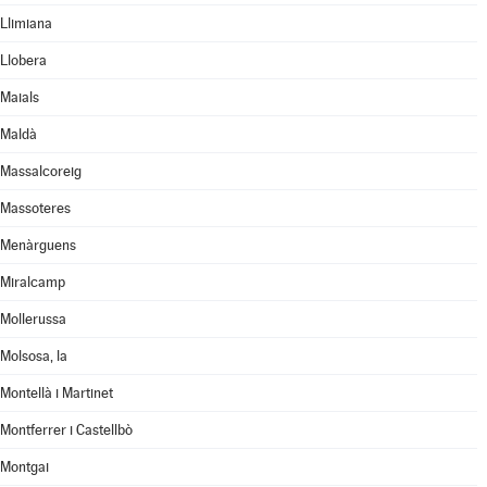
Llimiana
Llobera
Maials
Maldà
Massalcoreig
Massoteres
Menàrguens
Miralcamp
Mollerussa
Molsosa, la
Montellà i Martinet
Montferrer i Castellbò
Montgai