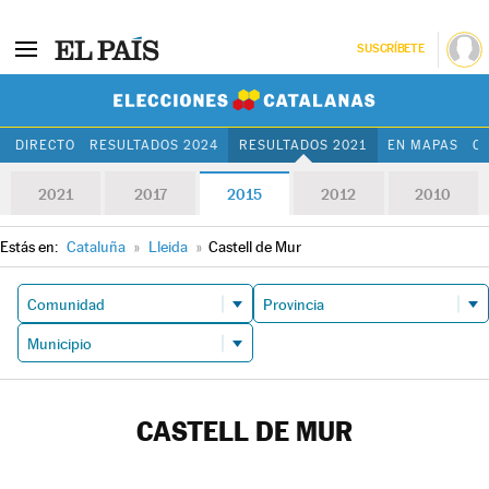
SUSCRÍBETE
Elecciones Cat
DIRECTO
RESULTADOS 2024
RESULTADOS 2021
EN MAPAS
C
2021
2017
2015
2012
2010
Estás en:
Cataluña
»
Lleida
»
Castell de Mur
CASTELL DE MUR