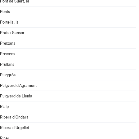
Pont de Suert, el
Ponts
Portella, la
Prats i Sansor
Preixana
Preixens
Prullans
Puiggròs
Puigverd d'Agramunt
Puigverd de Lleida
Rialp
Ribera d'Ondara
Ribera d'Urgellet
Riner