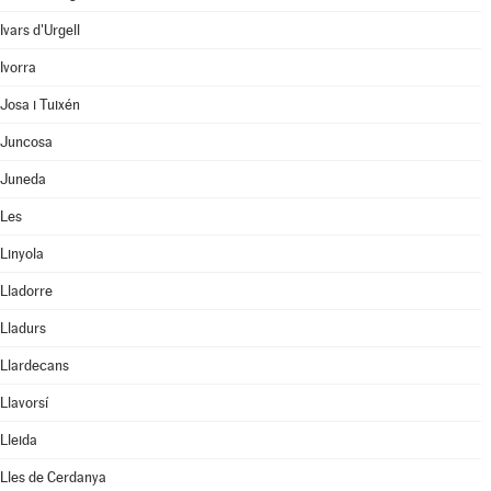
Ivars d'Urgell
Ivorra
Josa i Tuixén
Juncosa
Juneda
Les
Linyola
Lladorre
Lladurs
Llardecans
Llavorsí
Lleida
Lles de Cerdanya