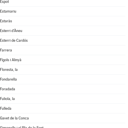
Espot
Estamariu
Estaràs
Esterri d'Àneu
Esterri de Cardós
Farrera
Fígols i Alinyà
Floresta, la
Fondarella
Foradada
Fuliola, la
Fulleda
Gavet de la Conca
Gimenells i el Pla de la Font