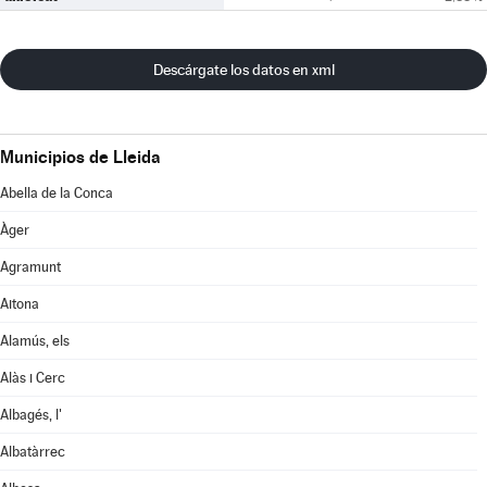
Descárgate los datos en xml
Municipios de Lleida
Abella de la Conca
Àger
Agramunt
Aitona
Alamús, els
Alàs i Cerc
Albagés, l'
Albatàrrec