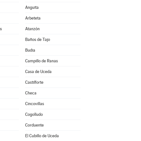
Anguita
Arbeteta
s
Atanzón
Baños de Tajo
Budia
Campillo de Ranas
Casa de Uceda
a
Castilforte
Checa
Cincovillas
Cogolludo
Corduente
El Cubillo de Uceda