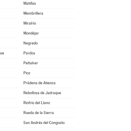
Matillas
Membrillera
Miralrío
Mondéjar
Negredo
que
Pardos
Peñalver
Pioz
Prádena de Atienza
Rebollosa de Jadraque
Riofrío del Llano
Rueda de la Sierra
San Andrés del Congosto