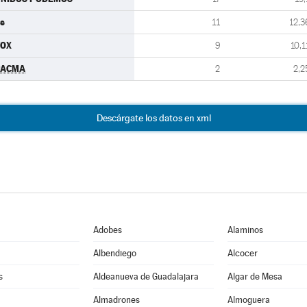
s
11
12,3
VOX
9
10,1
PACMA
2
2,2
Descárgate los datos en xml
Adobes
Alaminos
Albendiego
Alcocer
s
Aldeanueva de Guadalajara
Algar de Mesa
Almadrones
Almoguera