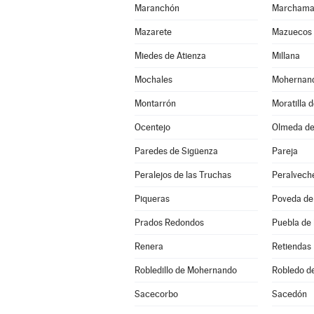
Maranchón
Marchama
Mazarete
Mazuecos
Miedes de Atienza
Millana
Mochales
Mohernan
Montarrón
Moratilla 
Ocentejo
Olmeda de
Paredes de Sigüenza
Pareja
Peralejos de las Truchas
Peralvech
Piqueras
Poveda de 
Prados Redondos
Puebla de
Renera
Retiendas
Robledillo de Mohernando
Robledo d
Sacecorbo
Sacedón