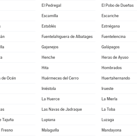
El Pedregal
El Pobo de Dueñas
Escamilla
Escariche
s
Establés
Estriégana
lán
Fuentelahiguera de Albatages
Fuentelencina
lla
Gajanejos
Galápagos
ra
Henche
Heras de Ayuso
Hita
Hombrados
a de Océn
Huérmeces del Cerro
Huertahernando
Iniéstola
Irueste
La Huerce
La Mierla
nas
Las Navas de Jadraque
La Toba
e Tajuña
Lupiana
Luzaga
 Fresno
Malaguilla
Mandayona