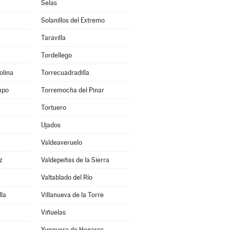
Selas
Solanillos del Extremo
Taravilla
Tordellego
olina
Torrecuadradilla
mpo
Torremocha del Pinar
Tortuero
Ujados
Valdeaveruelo
z
Valdepeñas de la Sierra
Valtablado del Río
lla
Villanueva de la Torre
Viñuelas
Yunquera de Henares