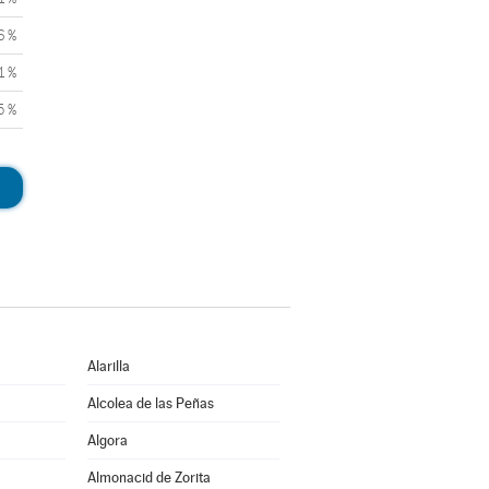
6 %
1 %
5 %
Alarilla
Alcolea de las Peñas
Algora
Almonacid de Zorita