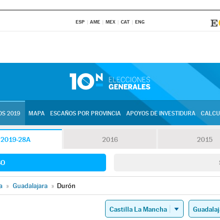
ESP
AME
MEX
CAT
ENG
S 2019
MAPA
ESCAÑOS POR PROVINCIA
APOYOS DE INVESTIDURA
CALCU
2019-28A
2016
2015
SO
a
»
Guadalajara
»
Durón