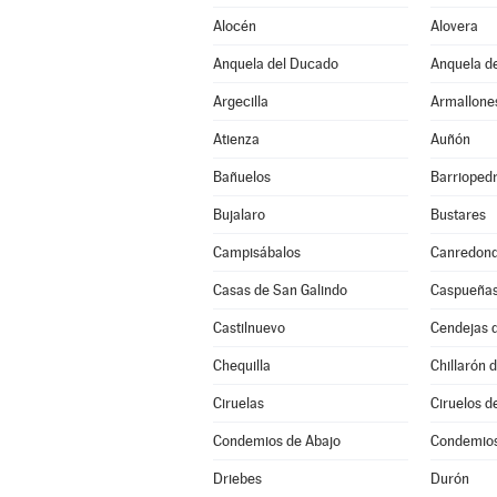
Alocén
Alovera
Anquela del Ducado
Anquela de
Argecilla
Armallone
Atienza
Auñón
Bañuelos
Barrioped
Bujalaro
Bustares
Campisábalos
Canredon
Casas de San Galindo
Caspueña
Castilnuevo
Cendejas 
Chequilla
Chillarón 
Ciruelas
Ciruelos d
Condemios de Abajo
Condemios
Driebes
Durón