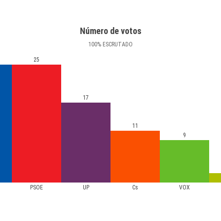
Número de votos
100
%
ESCRUTADO
25
17
11
9
PSOE
UP
Cs
VOX