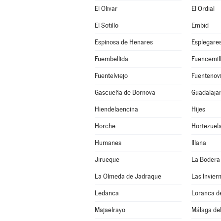
El Olivar
El Ordial
El Sotillo
Embid
Espinosa de Henares
Esplegare
Fuembellida
Fuencemil
Fuentelviejo
Fuentenovi
Gascueña de Bornova
Guadalaja
Hiendelaencina
Hijes
Horche
Hortezuel
Humanes
Illana
Jirueque
La Bodera
La Olmeda de Jadraque
Las Invier
Ledanca
Loranca d
Majaelrayo
Málaga del