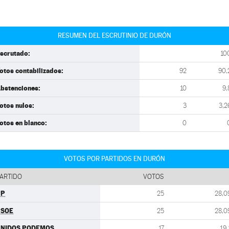
RESUMEN DEL ESCRUTINIO DE DURÓN
scrutado:
10
otos contabilizados:
92
90,
bstenciones:
10
9,
otos nulos:
3
3,2
otos en blanco:
0
VOTOS POR PARTIDOS EN DURÓN
ARTIDO
VOTOS
PP
25
28,0
PSOE
25
28,0
UNIDOS PODEMOS
17
19,