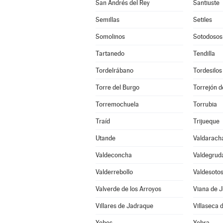
San Andrés del Rey
Santiuste
Semillas
Setiles
Somolinos
Sotodosos
Tartanedo
Tendilla
Tordelrábano
Tordesilos
Torre del Burgo
Torrejón d
Torremochuela
Torrubia
Traíd
Trijueque
Utande
Valdarach
Valdeconcha
Valdegrud
Valderrebollo
Valdesoto
Valverde de los Arroyos
Viana de 
Villares de Jadraque
Villaseca 
Yebes
Yebra