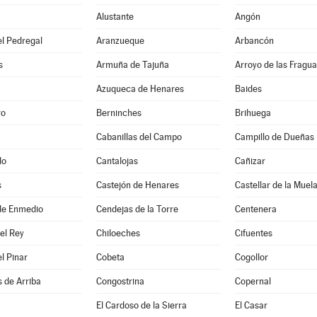
Alustante
Angón
l Pedregal
Aranzueque
Arbancón
s
Armuña de Tajuña
Arroyo de las Fragua
Azuqueca de Henares
Baides
ro
Berninches
Brihuega
Cabanillas del Campo
Campillo de Dueñas
do
Cantalojas
Cañizar
s
Castejón de Henares
Castellar de la Muel
de Enmedio
Cendejas de la Torre
Centenera
del Rey
Chiloeches
Cifuentes
el Pinar
Cobeta
Cogollor
 de Arriba
Congostrina
Copernal
El Cardoso de la Sierra
El Casar