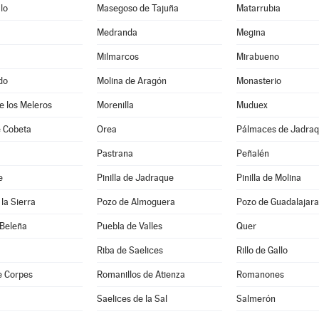
lo
Masegoso de Tajuña
Matarrubia
Medranda
Megina
Milmarcos
Mirabueno
do
Molina de Aragón
Monasterio
de los Meleros
Morenilla
Muduex
 Cobeta
Orea
Pálmaces de Jadra
Pastrana
Peñalén
e
Pinilla de Jadraque
Pinilla de Molina
la Sierra
Pozo de Almoguera
Pozo de Guadalajara
 Beleña
Puebla de Valles
Quer
Riba de Saelices
Rillo de Gallo
e Corpes
Romanillos de Atienza
Romanones
Saelices de la Sal
Salmerón