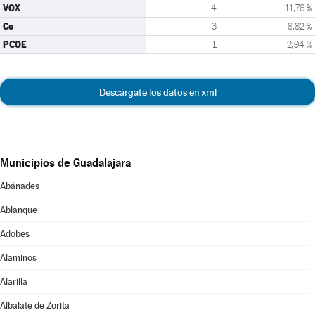
VOX
4
11,76 %
Cs
3
8,82 %
PCOE
1
2,94 %
Descárgate los datos en xml
Municipios de Guadalajara
Abánades
Ablanque
Adobes
Alaminos
Alarilla
Albalate de Zorita