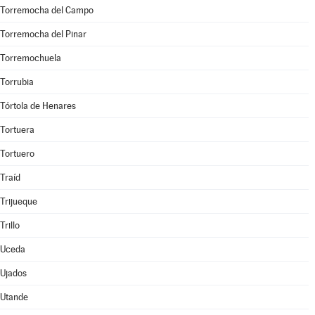
Torremocha del Campo
Torremocha del Pinar
Torremochuela
Torrubia
Tórtola de Henares
Tortuera
Tortuero
Traíd
Trijueque
Trillo
Uceda
Ujados
Utande