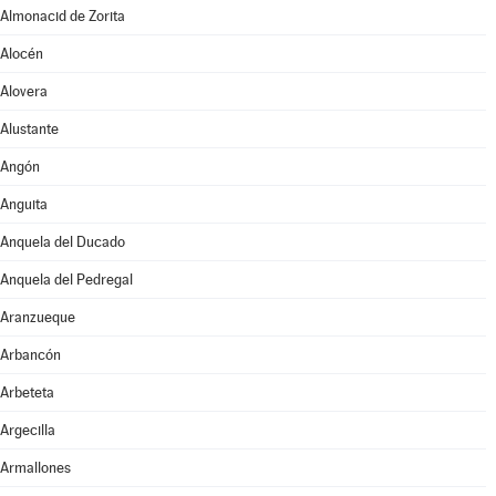
Almonacid de Zorita
Alocén
Alovera
Alustante
Angón
Anguita
Anquela del Ducado
Anquela del Pedregal
Aranzueque
Arbancón
Arbeteta
Argecilla
Armallones