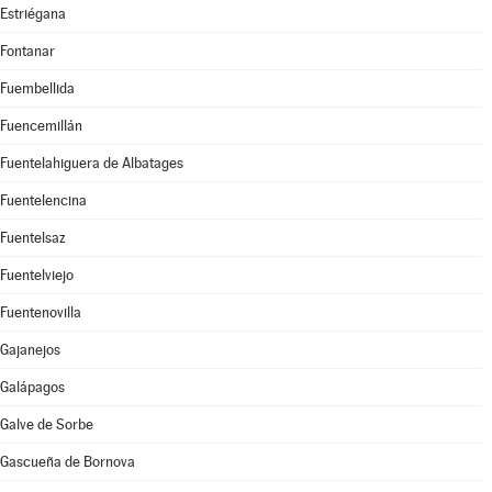
Estriégana
Fontanar
Fuembellida
Fuencemillán
Fuentelahiguera de Albatages
Fuentelencina
Fuentelsaz
Fuentelviejo
Fuentenovilla
Gajanejos
Galápagos
Galve de Sorbe
Gascueña de Bornova