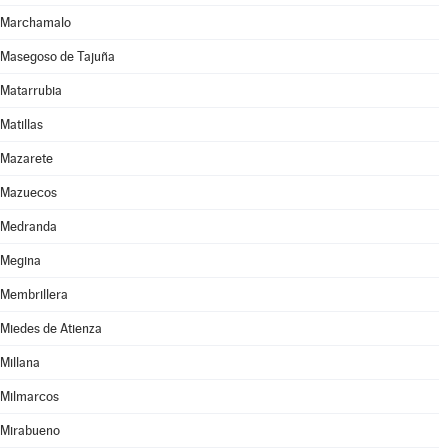
Marchamalo
Masegoso de Tajuña
Matarrubia
Matillas
Mazarete
Mazuecos
Medranda
Megina
Membrillera
Miedes de Atienza
Millana
Milmarcos
Mirabueno