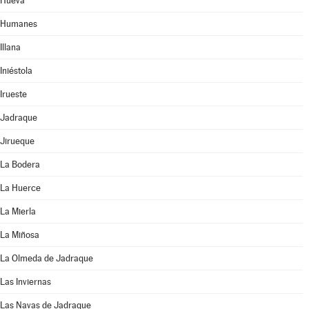
Hueva
Humanes
Illana
Iniéstola
Irueste
Jadraque
Jirueque
La Bodera
La Huerce
La Mierla
La Miñosa
La Olmeda de Jadraque
Las Inviernas
Las Navas de Jadraque