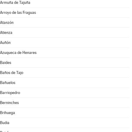
Armuña de Tajuña
Arroyo de las Fraguas
Atanzón
Atienza
Auñón
Azuqueca de Henares
Baides
Baños de Tajo
Bañuelos
Barriopedro
Berninches
Brihuega
Budia