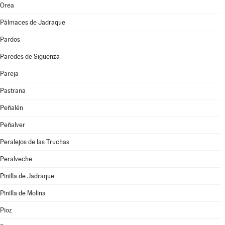
Orea
Pálmaces de Jadraque
Pardos
Paredes de Sigüenza
Pareja
Pastrana
Peñalén
Peñalver
Peralejos de las Truchas
Peralveche
Pinilla de Jadraque
Pinilla de Molina
Pioz