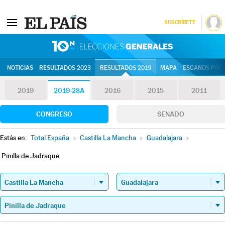
SUSCRÍBETE
10N | Eleccion
NOTICIAS
RESULTADOS 2023
RESULTADOS 2019
MAPA
ESCAÑOS POR 
2019
2019-28A
2016
2015
2011
CONGRESO
SENADO
Estás en:
Total España
»
Castilla La Mancha
»
Guadalajara
»
Pinilla de Jadraque