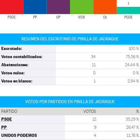
1
PSOE
PP
UP
VOX
Cs
PCOE
RESUMEN DEL ESCRUTINIO DE PINILLA DE JADRAQUE
Escrutado:
100 %
Votos contabilizados:
34
75,56 %
Abstenciones:
11
24,44 %
Votos nulos:
0
0 %
Votos en blanco:
1
2,94 %
VOTOS POR PARTIDOS EN PINILLA DE JADRAQUE
PARTIDO
VOTOS
%
PSOE
12
35,29 %
PP
9
26,47 %
UNIDOS PODEMOS
4
11,76 %