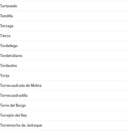
Tartanedo
Tendilla
Terzaga
Tierzo
Tordellego
Tordelrábano
Tordesilos
Torija
Torrecuadrada de Molina
Torrecuadradilla
Torre del Burgo
Torrejón del Rey
Torremocha de Jadraque