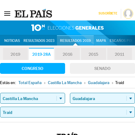
SUSCRÍBETE
10N | Eleccion
NOTICIAS
RESULTADOS 2023
RESULTADOS 2019
MAPA
ESCAÑOS POR 
2019
2019-28A
2016
2015
2011
CONGRESO
SENADO
Estás en:
Total España
»
Castilla La Mancha
»
Guadalajara
»
Traíd