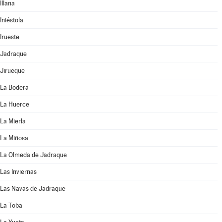
Illana
Iniéstola
Irueste
Jadraque
Jirueque
La Bodera
La Huerce
La Mierla
La Miñosa
La Olmeda de Jadraque
Las Inviernas
Las Navas de Jadraque
La Toba