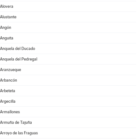
Alovera
Alustante
Angón
Anguita
Anquela del Ducado
Anquela del Pedregal
Aranzueque
Arbancón
Arbeteta
Argecilla
Armallones
Armuña de Tajuña
Arroyo de las Fraguas