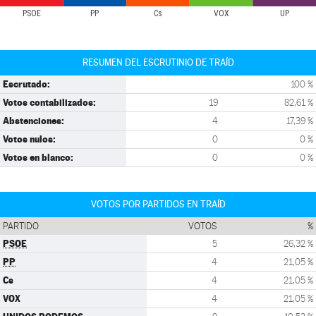
PSOE
PP
Cs
VOX
UP
RESUMEN DEL ESCRUTINIO DE TRAÍD
Escrutado:
100 %
Votos contabilizados:
19
82,61 %
Abstenciones:
4
17,39 %
Votos nulos:
0
0 %
Votos en blanco:
0
0 %
VOTOS POR PARTIDOS EN TRAÍD
PARTIDO
VOTOS
%
PSOE
5
26,32 %
PP
4
21,05 %
Cs
4
21,05 %
VOX
4
21,05 %