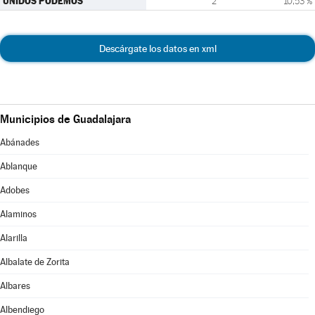
UNIDOS PODEMOS
2
10,53 %
Descárgate los datos en xml
Municipios de Guadalajara
Abánades
Ablanque
Adobes
Alaminos
Alarilla
Albalate de Zorita
Albares
Albendiego