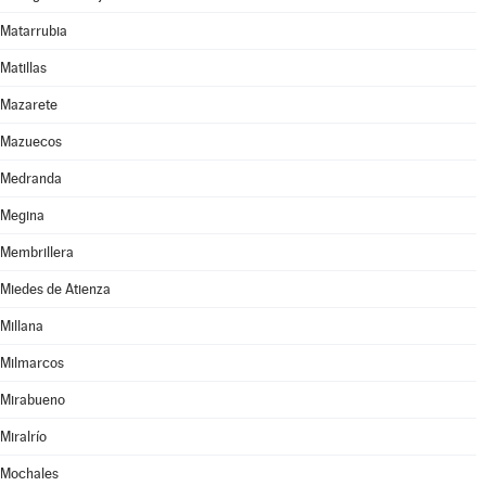
Matarrubia
Matillas
Mazarete
Mazuecos
Medranda
Megina
Membrillera
Miedes de Atienza
Millana
Milmarcos
Mirabueno
Miralrío
Mochales