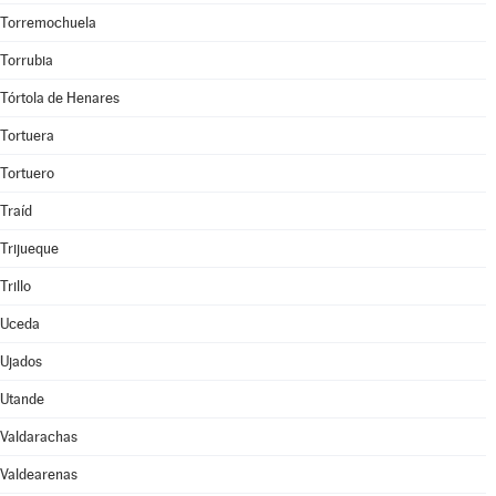
Torremochuela
Torrubia
Tórtola de Henares
Tortuera
Tortuero
Traíd
Trijueque
Trillo
Uceda
Ujados
Utande
Valdarachas
Valdearenas