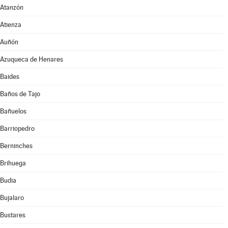
Atanzón
Atienza
Auñón
Azuqueca de Henares
Baides
Baños de Tajo
Bañuelos
Barriopedro
Berninches
Brihuega
Budia
Bujalaro
Bustares