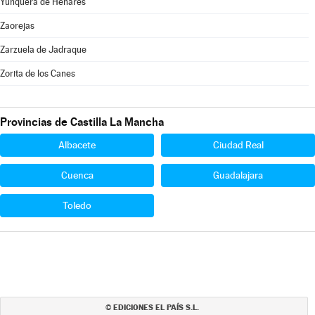
Yunquera de Henares
Zaorejas
Zarzuela de Jadraque
Zorita de los Canes
Provincias de Castilla La Mancha
Albacete
Ciudad Real
Cuenca
Guadalajara
Toledo
EDICIONES EL PAÍS S.L.
©