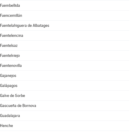
Fuembellida
Fuencemillán
Fuentelahiguera de Albatages
Fuentelencina
Fuentelsaz
Fuentelviejo
Fuentenovilla
Gajanejos
Galápagos
Galve de Sorbe
Gascueña de Bornova
Guadalajara
Henche