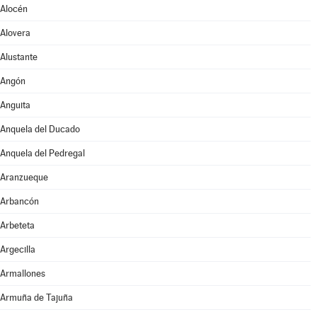
Alocén
Alovera
Alustante
Angón
Anguita
Anquela del Ducado
Anquela del Pedregal
Aranzueque
Arbancón
Arbeteta
Argecilla
Armallones
Armuña de Tajuña