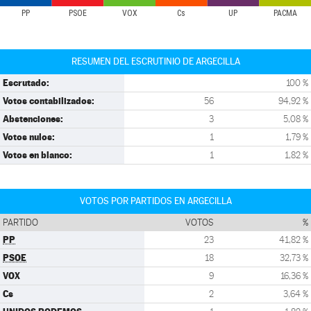
PP
PSOE
VOX
Cs
UP
PACMA
RESUMEN DEL ESCRUTINIO DE ARGECILLA
Escrutado:
100 %
Votos contabilizados:
56
94,92 %
Abstenciones:
3
5,08 %
Votos nulos:
1
1,79 %
Votos en blanco:
1
1,82 %
VOTOS POR PARTIDOS EN ARGECILLA
PARTIDO
VOTOS
%
PP
23
41,82 %
PSOE
18
32,73 %
VOX
9
16,36 %
Cs
2
3,64 %