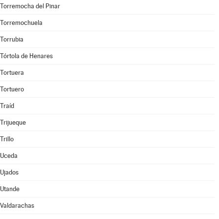
Torremocha del Pinar
Torremochuela
Torrubia
Tórtola de Henares
Tortuera
Tortuero
Traíd
Trijueque
Trillo
Uceda
Ujados
Utande
Valdarachas