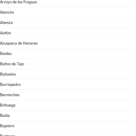
Arroyo de las Fraguas
Atanzón
Atienza
Auñón
Azuqueca de Henares
Baides
Baños de Tajo
Bañuelos
Barriopedro
Berninches
Brihuega
Budia
Bujalaro