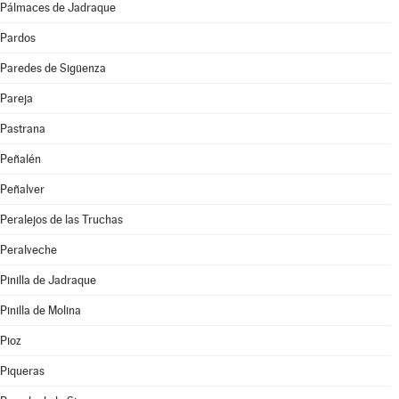
Pálmaces de Jadraque
Pardos
Paredes de Sigüenza
Pareja
Pastrana
Peñalén
Peñalver
Peralejos de las Truchas
Peralveche
Pinilla de Jadraque
Pinilla de Molina
Pioz
Piqueras