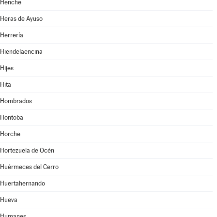
Henche
Heras de Ayuso
Herrería
Hiendelaencina
Hijes
Hita
Hombrados
Hontoba
Horche
Hortezuela de Océn
Huérmeces del Cerro
Huertahernando
Hueva
Humanes