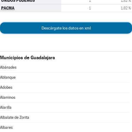
UNIDOS PODEMOS
1
1,82 %
PACMA
1
1,82 %
Descárgate los datos en xml
Municipios de Guadalajara
Abánades
Ablanque
Adobes
Alaminos
Alarilla
Albalate de Zorita
Albares