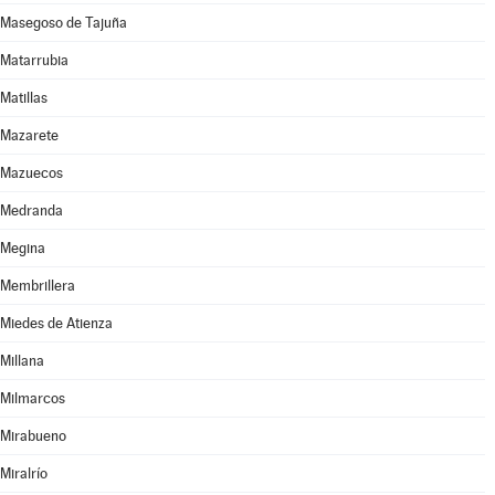
Masegoso de Tajuña
Matarrubia
Matillas
Mazarete
Mazuecos
Medranda
Megina
Membrillera
Miedes de Atienza
Millana
Milmarcos
Mirabueno
Miralrío