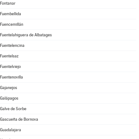
Fontanar
Fuembellida
Fuencemillán
Fuentelahiguera de Albatages
Fuentelencina
Fuentelsaz
Fuentelviejo
Fuentenovilla
Gajanejos
Galápagos
Galve de Sorbe
Gascueña de Bornova
Guadalajara