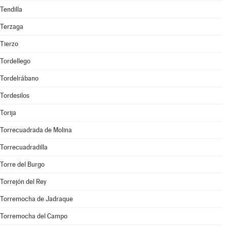
Tendilla
Terzaga
Tierzo
Tordellego
Tordelrábano
Tordesilos
Torija
Torrecuadrada de Molina
Torrecuadradilla
Torre del Burgo
Torrejón del Rey
Torremocha de Jadraque
Torremocha del Campo