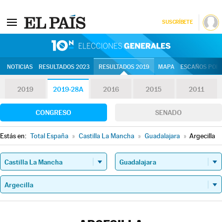
SUSCRÍBETE
10N | Eleccion
NOTICIAS
RESULTADOS 2023
RESULTADOS 2019
MAPA
ESCAÑOS POR 
2019
2019-28A
2016
2015
2011
CONGRESO
SENADO
Estás en:
Total España
»
Castilla La Mancha
»
Guadalajara
»
Argecilla