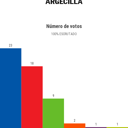
ARGECILLA
Número de votos
100
%
ESCRUTADO
23
18
9
2
1
1