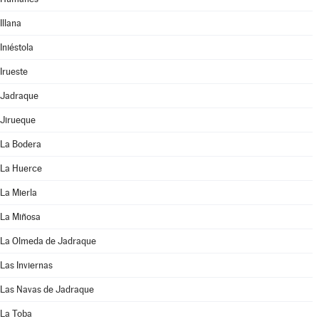
Illana
Iniéstola
Irueste
Jadraque
Jirueque
La Bodera
La Huerce
La Mierla
La Miñosa
La Olmeda de Jadraque
Las Inviernas
Las Navas de Jadraque
La Toba