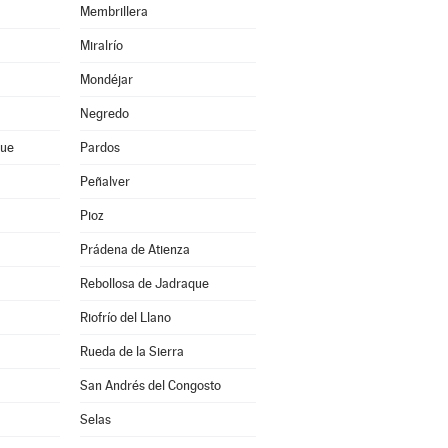
Membrillera
Miralrío
Mondéjar
Negredo
que
Pardos
Peñalver
Pioz
Prádena de Atienza
Rebollosa de Jadraque
Riofrío del Llano
Rueda de la Sierra
San Andrés del Congosto
Selas