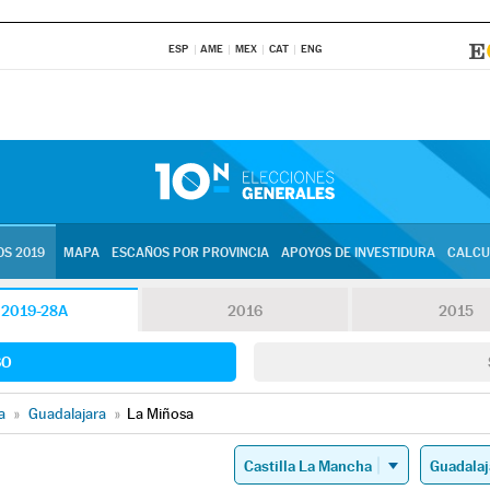
ESP
AME
MEX
CAT
ENG
S 2019
MAPA
ESCAÑOS POR PROVINCIA
APOYOS DE INVESTIDURA
CALCU
2019-28A
2016
2015
SO
a
»
Guadalajara
»
La Miñosa