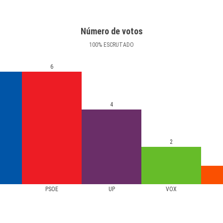
Número de votos
100
%
ESCRUTADO
6
4
2
PSOE
UP
VOX