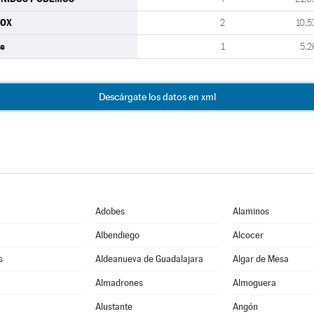
VOX
2
10,5
s
1
5,2
Descárgate los datos en xml
Adobes
Alaminos
Albendiego
Alcocer
s
Aldeanueva de Guadalajara
Algar de Mesa
Almadrones
Almoguera
Alustante
Angón