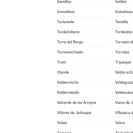
Semillas
Setiles
Somolinos
Sotodosos
Tartanedo
Tendilla
Tordelrábano
Tordesilos
Torre del Burgo
Torrejón d
Torremochuela
Torrubia
Traíd
Trijueque
Utande
Valdarach
Valdeconcha
Valdegrud
Valderrebollo
Valdesoto
Valverde de los Arroyos
Viana de 
Villares de Jadraque
Villaseca 
Yebes
Yebra
Zaorejas
Zarzuela 