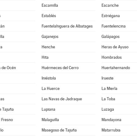
Escamilla
Escariche
s
Establés
Estriégana
lán
Fuentelahiguera de Albatages
Fuentelencina
lla
Gajanejos
Galápagos
ra
Henche
Heras de Ayuso
Hita
Hombrados
a de Océn
Huérmeces del Cerro
Huertahernando
Iniéstola
Irueste
La Huerce
La Mierla
nas
Las Navas de Jadraque
La Toba
e Tajuña
Lupiana
Luzaga
 Fresno
Malaguilla
Mandayona
lo
Masegoso de Tajuña
Matarrubia