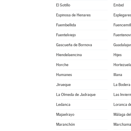
El Sotillo
Embid
Espinosa de Henares
Esplegare
Fuembellida
Fuencemil
Fuentelviejo
Fuentenovi
Gascueña de Bornova
Guadalaja
Hiendelaencina
Hijes
Horche
Hortezuel
Humanes
Illana
Jirueque
La Bodera
La Olmeda de Jadraque
Las Invier
Ledanca
Loranca d
Majaelrayo
Málaga del
Maranchón
Marchama