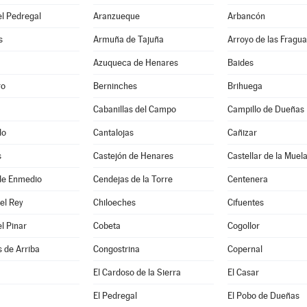
l Pedregal
Aranzueque
Arbancón
s
Armuña de Tajuña
Arroyo de las Fragua
Azuqueca de Henares
Baides
ro
Berninches
Brihuega
Cabanillas del Campo
Campillo de Dueñas
do
Cantalojas
Cañizar
s
Castejón de Henares
Castellar de la Muel
de Enmedio
Cendejas de la Torre
Centenera
del Rey
Chiloeches
Cifuentes
el Pinar
Cobeta
Cogollor
 de Arriba
Congostrina
Copernal
El Cardoso de la Sierra
El Casar
El Pedregal
El Pobo de Dueñas