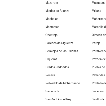
Mazarete
Mazuecos
Miedes de Atienza
Millana
Mochales
Mohernan
Montarrón
Moratilla 
Ocentejo
Olmeda de
Paredes de Sigüenza
Pareja
Peralejos de las Truchas
Peralvech
Piqueras
Poveda de 
Prados Redondos
Puebla de
Renera
Retiendas
Robledillo de Mohernando
Robledo d
Sacecorbo
Sacedón
San Andrés del Rey
Santiuste