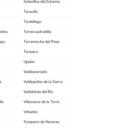
Solanillos del Extremo
Taravilla
Tordellego
olina
Torrecuadradilla
mpo
Torremocha del Pinar
Tortuero
Ujados
Valdeaveruelo
z
Valdepeñas de la Sierra
Valtablado del Río
lla
Villanueva de la Torre
Viñuelas
Yunquera de Henares