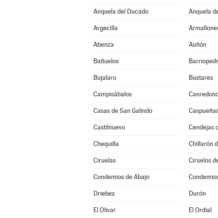
Anquela del Ducado
Anquela de
Argecilla
Armallone
Atienza
Auñón
Bañuelos
Barrioped
Bujalaro
Bustares
Campisábalos
Canredon
Casas de San Galindo
Caspueña
Castilnuevo
Cendejas 
Chequilla
Chillarón 
Ciruelas
Ciruelos d
Condemios de Abajo
Condemios
Driebes
Durón
El Olivar
El Ordial