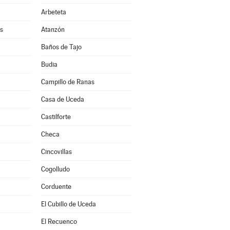
Arbeteta
s
Atanzón
Baños de Tajo
Budia
Campillo de Ranas
Casa de Uceda
a
Castilforte
Checa
Cincovillas
Cogolludo
Corduente
El Cubillo de Uceda
El Recuenco