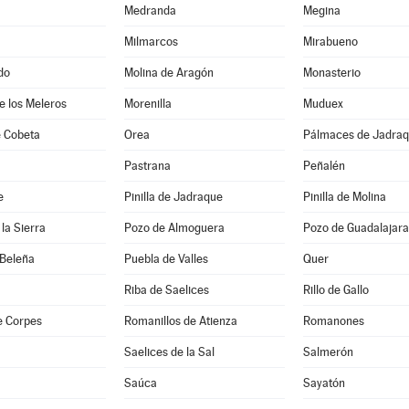
Medranda
Megina
Milmarcos
Mirabueno
do
Molina de Aragón
Monasterio
de los Meleros
Morenilla
Muduex
 Cobeta
Orea
Pálmaces de Jadra
Pastrana
Peñalén
e
Pinilla de Jadraque
Pinilla de Molina
la Sierra
Pozo de Almoguera
Pozo de Guadalajara
 Beleña
Puebla de Valles
Quer
Riba de Saelices
Rillo de Gallo
e Corpes
Romanillos de Atienza
Romanones
Saelices de la Sal
Salmerón
Saúca
Sayatón