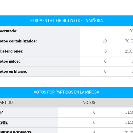
RESUMEN DEL ESCRUTINIO DE LA MIÑOSA
scrutado:
10
otos contabilizados:
19
70,3
bstenciones:
8
29,6
otos nulos:
0
otos en blanco:
0
VOTOS POR PARTIDOS EN LA MIÑOSA
ARTIDO
VOTOS
PP
6
31,5
PSOE
6
31,5
UNIDOS PODEMOS
4
21,0