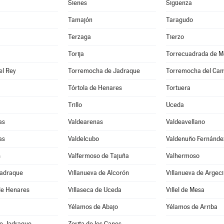
Sienes
Sigüenza
Tamajón
Taragudo
Terzaga
Tierzo
Torija
Torrecuadrada de M
el Rey
Torremocha de Jadraque
Torremocha del Ca
Tórtola de Henares
Tortuera
Trillo
Uceda
as
Valdearenas
Valdeavellano
as
Valdelcubo
Valdenuño Fernánde
s
Valfermoso de Tajuña
Valhermoso
Jadraque
Villanueva de Alcorón
Villanueva de Argeci
de Henares
Villaseca de Uceda
Villel de Mesa
Yélamos de Abajo
Yélamos de Arriba
de Jadraque
Zorita de los Canes