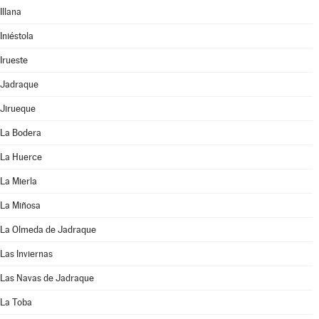
Illana
Iniéstola
Irueste
Jadraque
Jirueque
La Bodera
La Huerce
La Mierla
La Miñosa
La Olmeda de Jadraque
Las Inviernas
Las Navas de Jadraque
La Toba