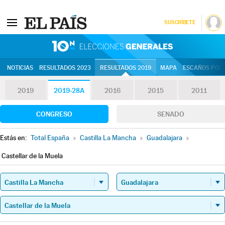
SUSCRÍBETE
10N | Eleccion
NOTICIAS
RESULTADOS 2023
RESULTADOS 2019
MAPA
ESCAÑOS POR 
2019
2019-28A
2016
2015
2011
CONGRESO
SENADO
Estás en:
Total España
»
Castilla La Mancha
»
Guadalajara
»
Castellar de la Muela