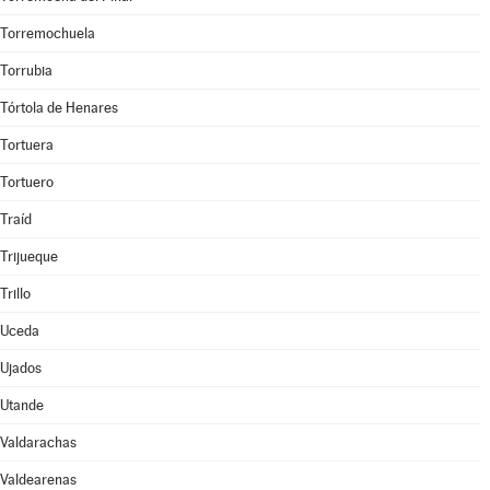
Torremochuela
Torrubia
Tórtola de Henares
Tortuera
Tortuero
Traíd
Trijueque
Trillo
Uceda
Ujados
Utande
Valdarachas
Valdearenas