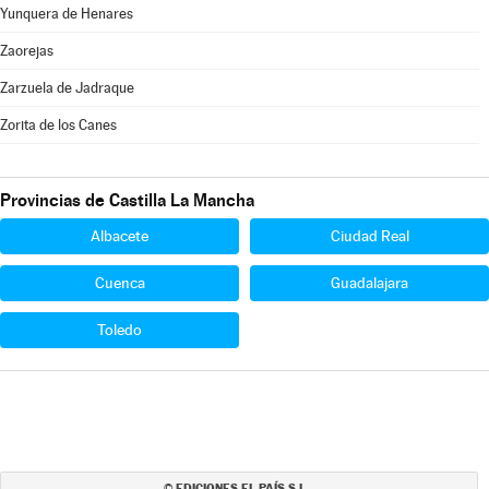
Yunquera de Henares
Zaorejas
Zarzuela de Jadraque
Zorita de los Canes
Provincias de Castilla La Mancha
Albacete
Ciudad Real
Cuenca
Guadalajara
Toledo
EDICIONES EL PAÍS S.L.
©