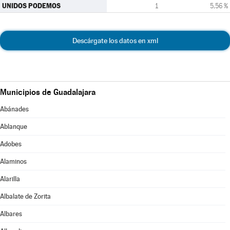
UNIDOS PODEMOS
1
5,56 %
Descárgate los datos en xml
Municipios de Guadalajara
Abánades
Ablanque
Adobes
Alaminos
Alarilla
Albalate de Zorita
Albares