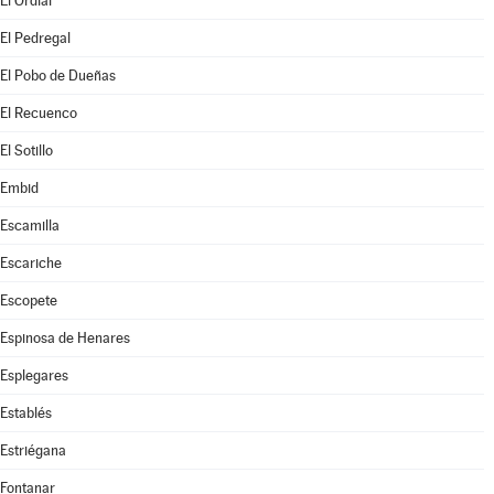
El Ordial
El Pedregal
El Pobo de Dueñas
El Recuenco
El Sotillo
Embid
Escamilla
Escariche
Escopete
Espinosa de Henares
Esplegares
Establés
Estriégana
Fontanar