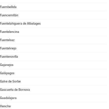
Fuembellida
Fuencemillán
Fuentelahiguera de Albatages
Fuentelencina
Fuentelsaz
Fuentelviejo
Fuentenovilla
Gajanejos
Galápagos
Galve de Sorbe
Gascueña de Bornova
Guadalajara
Henche