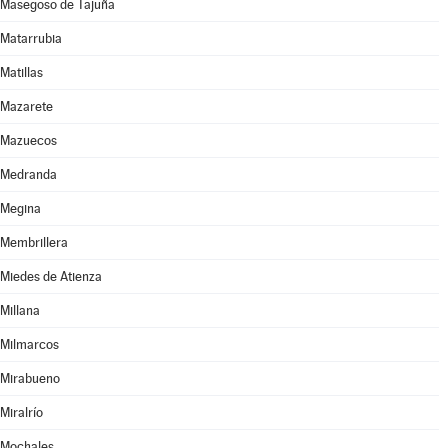
Masegoso de Tajuña
Matarrubia
Matillas
Mazarete
Mazuecos
Medranda
Megina
Membrillera
Miedes de Atienza
Millana
Milmarcos
Mirabueno
Miralrío
Mochales