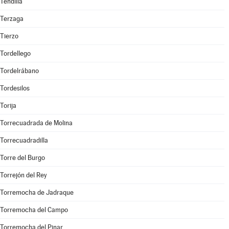
Tendilla
Terzaga
Tierzo
Tordellego
Tordelrábano
Tordesilos
Torija
Torrecuadrada de Molina
Torrecuadradilla
Torre del Burgo
Torrejón del Rey
Torremocha de Jadraque
Torremocha del Campo
Torremocha del Pinar