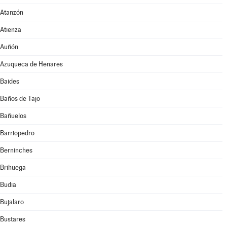
Atanzón
Atienza
Auñón
Azuqueca de Henares
Baides
Baños de Tajo
Bañuelos
Barriopedro
Berninches
Brihuega
Budia
Bujalaro
Bustares