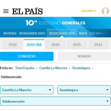
SUSCRÍBETE
10N | Eleccion
NOTICIAS
RESULTADOS 2023
RESULTADOS 2019
MAPA
ESCAÑOS POR 
2019
2019-28A
2016
2015
2011
CONGRESO
SENADO
Estás en:
Total España
»
Castilla La Mancha
»
Guadalajara
»
Valdeaveruelo