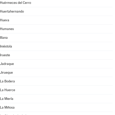
Huérmeces del Cerro
Huertahernando
Hueva
Humanes
Illana
Iniéstola
Irueste
Jadraque
Jirueque
La Bodera
La Huerce
La Mierla
La Miñosa