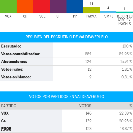
11
4
3
VOX
Cs
PSOE
UP
PP
PACMA
PUM+J
RECORTES
CERO-GV-
PCAS-TC
RESUMEN DEL ESCRUTINIO DE VALDEAVERUELO
Escrutado:
100 %
Votos contabilizados:
664
84,26 %
Abstenciones:
124
15,74 %
Votos nulos:
12
1,81 %
Votos en blanco:
2
0,31 %
VOTOS POR PARTIDOS EN VALDEAVERUELO
PARTIDO
VOTOS
%
VOX
146
22,39 %
Cs
132
20,25 %
PSOE
123
18,87 %