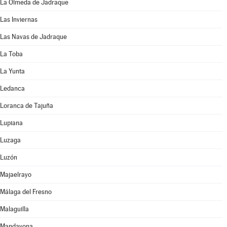
La Olmeda de Jadraque
Las Inviernas
Las Navas de Jadraque
La Toba
La Yunta
Ledanca
Loranca de Tajuña
Lupiana
Luzaga
Luzón
Majaelrayo
Málaga del Fresno
Malaguilla
Mandayona