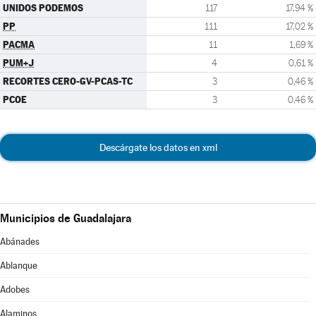
UNIDOS PODEMOS
117
17,94 %
PP
111
17,02 %
PACMA
11
1,69 %
PUM+J
4
0,61 %
RECORTES CERO-GV-PCAS-TC
3
0,46 %
PCOE
3
0,46 %
Descárgate los datos en xml
Municipios de Guadalajara
Abánades
Ablanque
Adobes
Alaminos