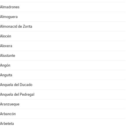
Almadrones
Almoguera
Almonacid de Zorita
Alocén
Alovera
Alustante
Angón
Anguita
Anquela del Ducado
Anquela del Pedregal
Aranzueque
Arbancón
Arbeteta