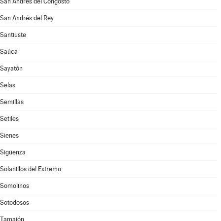
San Andrés del Congosto
San Andrés del Rey
Santiuste
Saúca
Sayatón
Selas
Semillas
Setiles
Sienes
Sigüenza
Solanillos del Extremo
Somolinos
Sotodosos
Tamajón