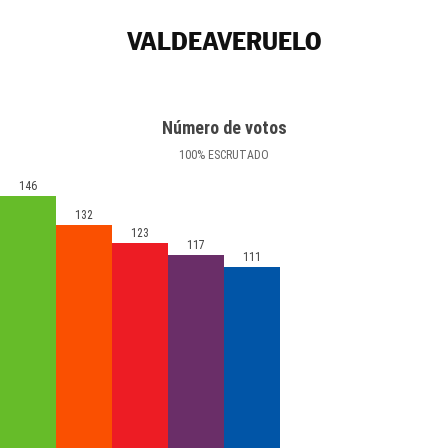
VALDEAVERUELO
Número de votos
100
%
ESCRUTADO
146
132
123
117
111