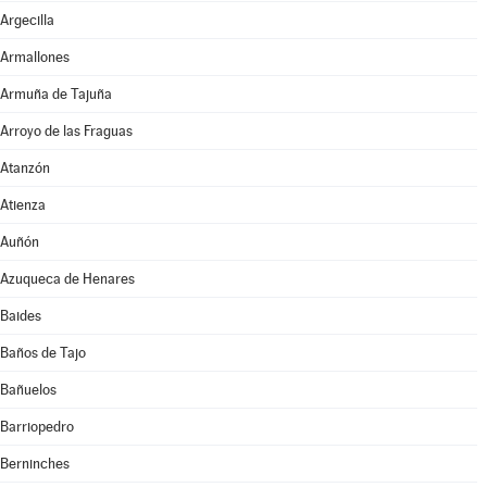
Argecilla
Armallones
Armuña de Tajuña
Arroyo de las Fraguas
Atanzón
Atienza
Auñón
Azuqueca de Henares
Baides
Baños de Tajo
Bañuelos
Barriopedro
Berninches