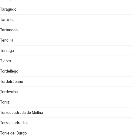
Taragudo
Taravilla
Tartanedo
Tendilla
Terzaga
Tierzo
Tordellego
Tordelrábano
Tordesilos
Torija
Torrecuadrada de Molina
Torrecuadradilla
Torre del Burgo