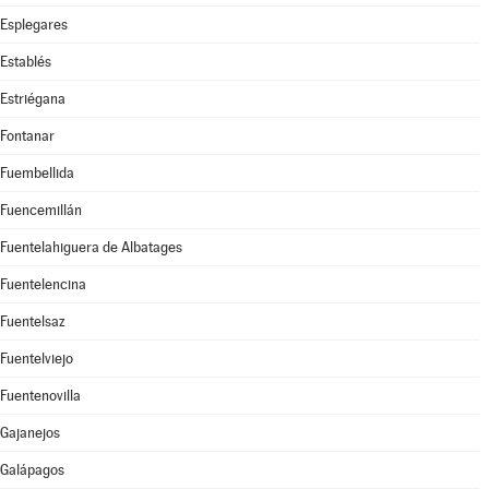
Esplegares
Establés
Estriégana
Fontanar
Fuembellida
Fuencemillán
Fuentelahiguera de Albatages
Fuentelencina
Fuentelsaz
Fuentelviejo
Fuentenovilla
Gajanejos
Galápagos