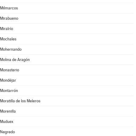
Milmarcos
Mirabueno
Miralrío
Mochales
Mohernando
Molina de Aragón
Monasterio
Mondéjar
Montarrón
Moratilla de los Meleros
Morenilla
Muduex
Negredo