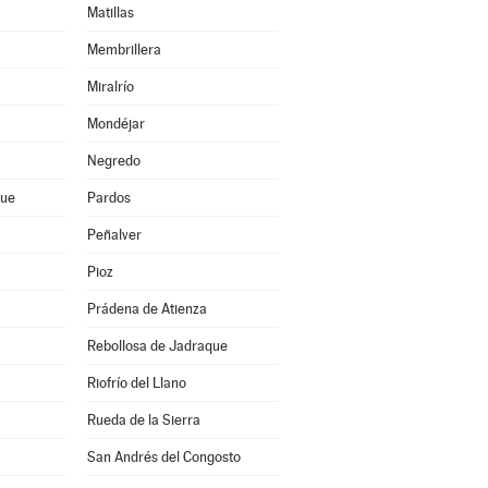
Matillas
Membrillera
Miralrío
Mondéjar
Negredo
que
Pardos
Peñalver
Pioz
Prádena de Atienza
Rebollosa de Jadraque
Riofrío del Llano
Rueda de la Sierra
San Andrés del Congosto