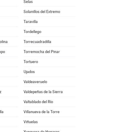
Selas
Solanillos del Extremo
Taravilla
Tordellego
olina
Torrecuadradilla
mpo
Torremocha del Pinar
Tortuero
Ujados
Valdeaveruelo
z
Valdepeñas de la Sierra
Valtablado del Río
lla
Villanueva de la Torre
Viñuelas
Yunquera de Henares