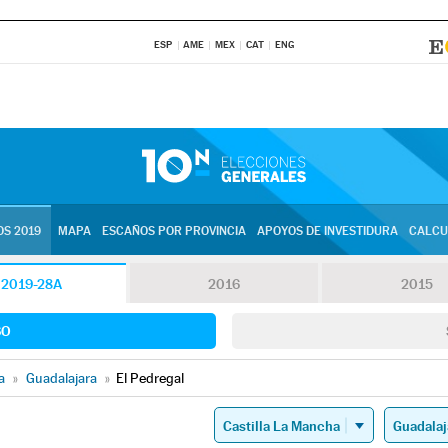
ESP
AME
MEX
CAT
ENG
S 2019
MAPA
ESCAÑOS POR PROVINCIA
APOYOS DE INVESTIDURA
CALCU
2019-28A
2016
2015
SO
a
»
Guadalajara
»
El Pedregal