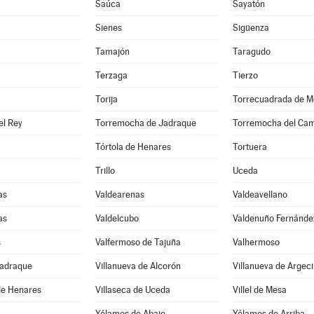
Saúca
Sayatón
Sienes
Sigüenza
Tamajón
Taragudo
Terzaga
Tierzo
Torija
Torrecuadrada de M
el Rey
Torremocha de Jadraque
Torremocha del Ca
Tórtola de Henares
Tortuera
Trillo
Uceda
as
Valdearenas
Valdeavellano
as
Valdelcubo
Valdenuño Fernánde
s
Valfermoso de Tajuña
Valhermoso
Jadraque
Villanueva de Alcorón
Villanueva de Argeci
de Henares
Villaseca de Uceda
Villel de Mesa
Yélamos de Abajo
Yélamos de Arriba