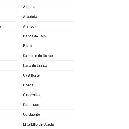
Anguita
Arbeteta
s
Atanzón
Baños de Tajo
Budia
Campillo de Ranas
Casa de Uceda
a
Castilforte
Checa
Cincovillas
Cogolludo
Corduente
El Cubillo de Uceda