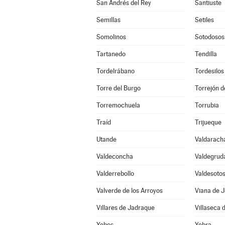
San Andrés del Rey
Santiuste
Semillas
Setiles
Somolinos
Sotodosos
Tartanedo
Tendilla
Tordelrábano
Tordesilos
Torre del Burgo
Torrejón d
Torremochuela
Torrubia
Traíd
Trijueque
Utande
Valdarach
Valdeconcha
Valdegrud
Valderrebollo
Valdesoto
Valverde de los Arroyos
Viana de 
Villares de Jadraque
Villaseca 
Yebes
Yebra