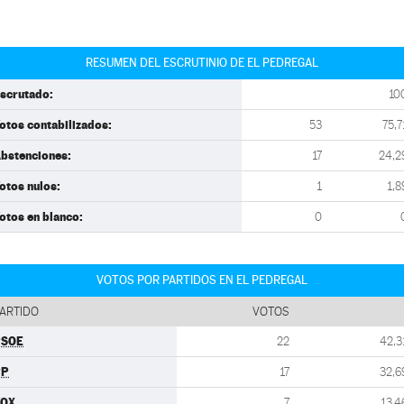
RESUMEN DEL ESCRUTINIO DE EL PEDREGAL
scrutado:
10
otos contabilizados:
53
75,7
bstenciones:
17
24,2
otos nulos:
1
1,8
otos en blanco:
0
VOTOS POR PARTIDOS EN EL PEDREGAL
ARTIDO
VOTOS
PSOE
22
42,3
PP
17
32,6
VOX
7
13,4