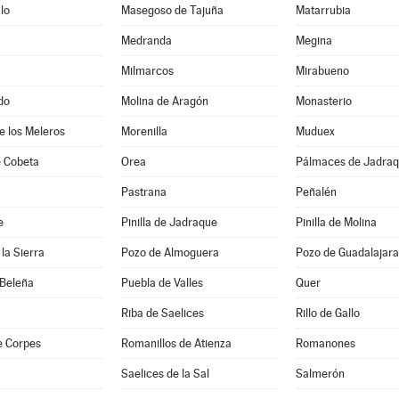
lo
Masegoso de Tajuña
Matarrubia
Medranda
Megina
Milmarcos
Mirabueno
do
Molina de Aragón
Monasterio
de los Meleros
Morenilla
Muduex
 Cobeta
Orea
Pálmaces de Jadra
Pastrana
Peñalén
e
Pinilla de Jadraque
Pinilla de Molina
la Sierra
Pozo de Almoguera
Pozo de Guadalajara
 Beleña
Puebla de Valles
Quer
Riba de Saelices
Rillo de Gallo
e Corpes
Romanillos de Atienza
Romanones
Saelices de la Sal
Salmerón