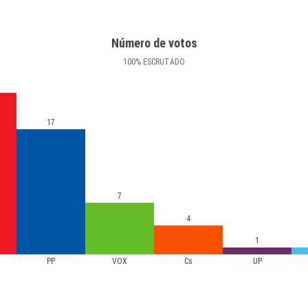
Número de votos
100
%
ESCRUTADO
17
7
4
1
PP
VOX
Cs
UP