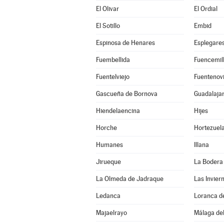
El Olivar
El Ordial
El Sotillo
Embid
Espinosa de Henares
Esplegare
Fuembellida
Fuencemil
Fuentelviejo
Fuentenovi
Gascueña de Bornova
Guadalaja
Hiendelaencina
Hijes
Horche
Hortezuel
Humanes
Illana
Jirueque
La Bodera
La Olmeda de Jadraque
Las Invier
Ledanca
Loranca d
Majaelrayo
Málaga del