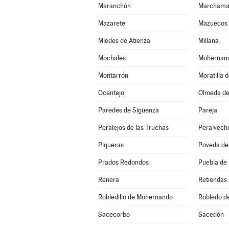
Maranchón
Marchama
Mazarete
Mazuecos
Miedes de Atienza
Millana
Mochales
Mohernan
Montarrón
Moratilla 
Ocentejo
Olmeda de
Paredes de Sigüenza
Pareja
Peralejos de las Truchas
Peralvech
Piqueras
Poveda de 
Prados Redondos
Puebla de
Renera
Retiendas
Robledillo de Mohernando
Robledo d
Sacecorbo
Sacedón