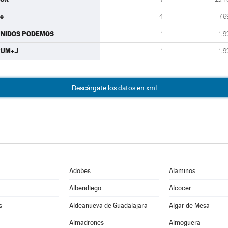
s
4
7,6
UNIDOS PODEMOS
1
1,9
PUM+J
1
1,9
Descárgate los datos en xml
Adobes
Alaminos
Albendiego
Alcocer
s
Aldeanueva de Guadalajara
Algar de Mesa
Almadrones
Almoguera