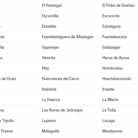
El Pedregal
El Pobo de Dueñas
Escamilla
Escariche
s
Establés
Estriégana
lán
Fuentelahiguera de Albatages
Fuentelencina
lla
Gajanejos
Galápagos
ra
Henche
Heras de Ayuso
Hita
Hombrados
a de Océn
Huérmeces del Cerro
Huertahernando
Iniéstola
Irueste
La Huerce
La Mierla
nas
Las Navas de Jadraque
La Toba
e Tajuña
Lupiana
Luzaga
 Fresno
Malaguilla
Mandayona