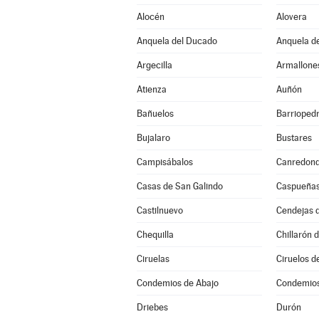
Alocén
Alovera
Anquela del Ducado
Anquela de
Argecilla
Armallone
Atienza
Auñón
Bañuelos
Barrioped
Bujalaro
Bustares
Campisábalos
Canredon
Casas de San Galindo
Caspueña
Castilnuevo
Cendejas 
Chequilla
Chillarón 
Ciruelas
Ciruelos d
Condemios de Abajo
Condemios
Driebes
Durón