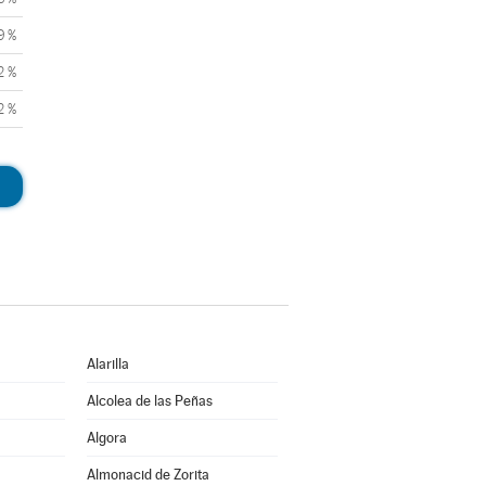
9 %
2 %
2 %
Alarilla
Alcolea de las Peñas
Algora
Almonacid de Zorita