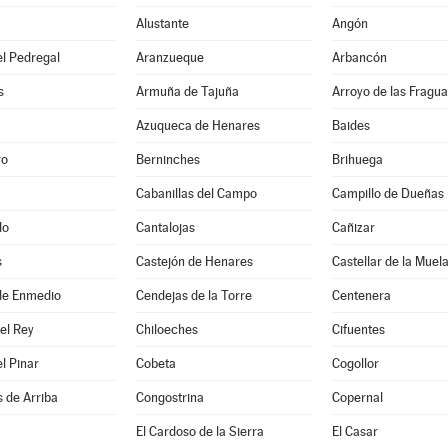
Alustante
Angón
l Pedregal
Aranzueque
Arbancón
s
Armuña de Tajuña
Arroyo de las Fragua
Azuqueca de Henares
Baides
ro
Berninches
Brihuega
Cabanillas del Campo
Campillo de Dueñas
do
Cantalojas
Cañizar
s
Castejón de Henares
Castellar de la Muel
de Enmedio
Cendejas de la Torre
Centenera
del Rey
Chiloeches
Cifuentes
el Pinar
Cobeta
Cogollor
 de Arriba
Congostrina
Copernal
El Cardoso de la Sierra
El Casar