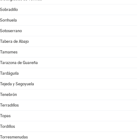
Sobradillo
Sorihuela
Sotoserrano
Tabera de Abajo
Tamames
Tarazona de Guareña
Tardáguila
Tejeda y Segoyuela
Tenebrón
Terradillos
Topas
Tordillos
Torresmenudas