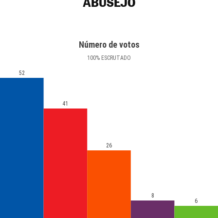
ABUSEJO
Número de votos
100
%
ESCRUTADO
52
41
26
8
6