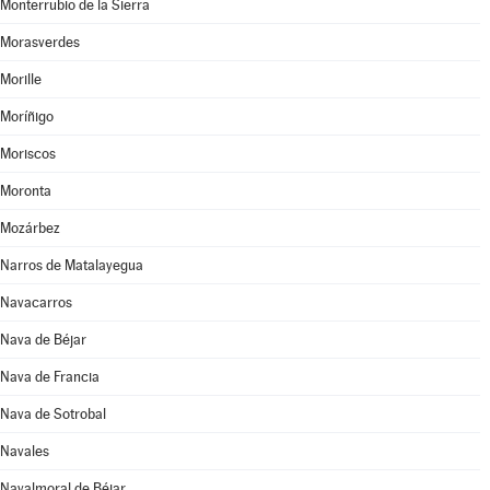
Monterrubio de la Sierra
Morasverdes
Morille
Moríñigo
Moriscos
Moronta
Mozárbez
Narros de Matalayegua
Navacarros
Nava de Béjar
Nava de Francia
Nava de Sotrobal
Navales
Navalmoral de Béjar