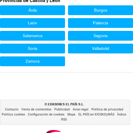
Provincias de Castilla y León
Ávila
Burgos
León
Palencia
Salamanca
Segovia
Soria
Valladolid
Zamora
EDICIONES EL PAÍS S.L.
©
Contacto
Venta de contenidos
Publicidad
Aviso legal
Política de privacidad
Política cookies
Configuración de cookies
Mapa
EL PAÍS en KIOSKOyMÁS
Índice
RSS