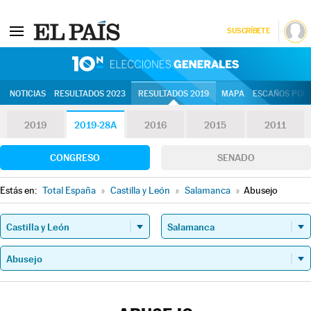
SUSCRÍBETE
10N | Eleccion
NOTICIAS
RESULTADOS 2023
RESULTADOS 2019
MAPA
ESCAÑOS POR 
2019
2019-28A
2016
2015
2011
CONGRESO
SENADO
Estás en:
Total España
»
Castilla y León
»
Salamanca
»
Abusejo