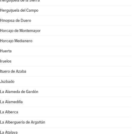
Herguijuela de la Sierra
Herguijuela del Campo
Hinojosa de Duero
Horcajo de Montemayor
Horcajo Medianero
Huerta
Iruelos
Ituero de Azaba
Juzbado
La Alameda de Gardón
La Alamedilla
La Alberca
La Alberguería de Argañán
La Atalaya