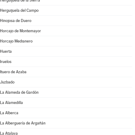
Herguijuela de la Sierra
Herguijuela del Campo
Hinojosa de Duero
Horcajo de Montemayor
Horcajo Medianero
Huerta
Iruelos
Ituero de Azaba
Juzbado
La Alameda de Gardón
La Alamedilla
La Alberca
La Alberguería de Argañán
La Atalaya