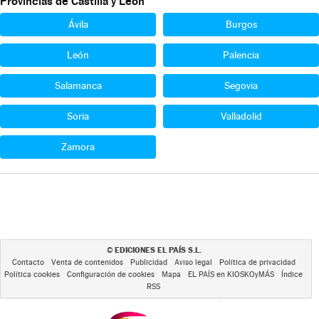
Provincias de Castilla y León
Ávila
Burgos
León
Palencia
Salamanca
Segovia
Soria
Valladolid
Zamora
EDICIONES EL PAÍS S.L.
©
Contacto
Venta de contenidos
Publicidad
Aviso legal
Política de privacidad
Política cookies
Configuración de cookies
Mapa
EL PAÍS en KIOSKOyMÁS
Índice
RSS