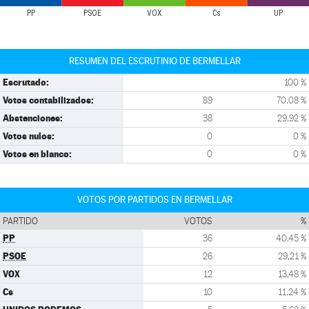
PP
PSOE
VOX
Cs
UP
RESUMEN DEL ESCRUTINIO DE BERMELLAR
Escrutado:
100 %
Votos contabilizados:
89
70,08 %
Abstenciones:
38
29,92 %
Votos nulos:
0
0 %
Votos en blanco:
0
0 %
VOTOS POR PARTIDOS EN BERMELLAR
PARTIDO
VOTOS
%
PP
36
40,45 %
PSOE
26
29,21 %
VOX
12
13,48 %
Cs
10
11,24 %