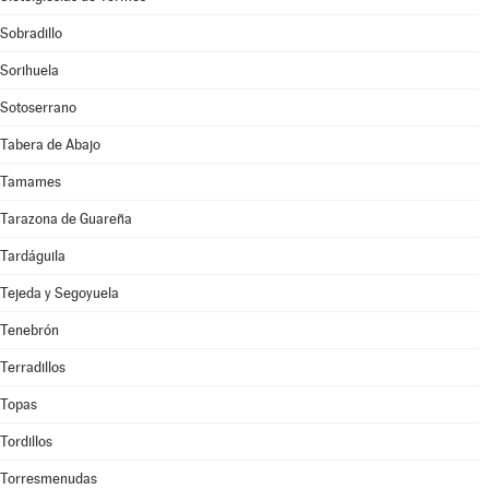
Sobradillo
Sorihuela
Sotoserrano
Tabera de Abajo
Tamames
Tarazona de Guareña
Tardáguila
Tejeda y Segoyuela
Tenebrón
Terradillos
Topas
Tordillos
Torresmenudas