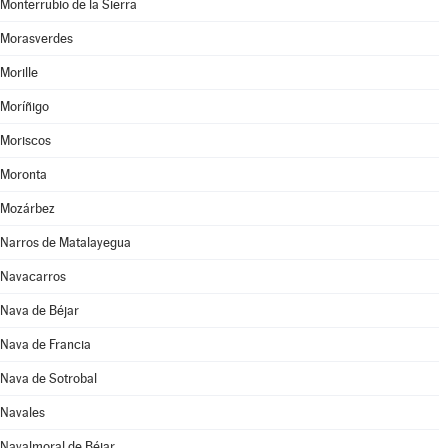
Monterrubio de la Sierra
Morasverdes
Morille
Moríñigo
Moriscos
Moronta
Mozárbez
Narros de Matalayegua
Navacarros
Nava de Béjar
Nava de Francia
Nava de Sotrobal
Navales
Navalmoral de Béjar