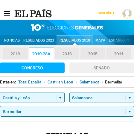
SUSCRÍBETE
10N | Eleccion
NOTICIAS
RESULTADOS 2023
RESULTADOS 2019
MAPA
ESCAÑOS POR 
2019
2019-28A
2016
2015
2011
CONGRESO
SENADO
Estás en:
Total España
»
Castilla y León
»
Salamanca
»
Bermellar