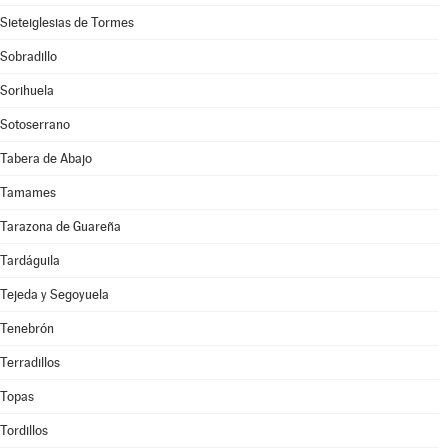
Sieteiglesias de Tormes
Sobradillo
Sorihuela
Sotoserrano
Tabera de Abajo
Tamames
Tarazona de Guareña
Tardáguila
Tejeda y Segoyuela
Tenebrón
Terradillos
Topas
Tordillos