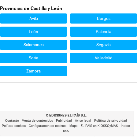
Provincias de Castilla y León
Ávila
Burgos
León
Palencia
Salamanca
Segovia
Soria
Valladolid
Zamora
EDICIONES EL PAÍS S.L.
©
Contacto
Venta de contenidos
Publicidad
Aviso legal
Política de privacidad
Política cookies
Configuración de cookies
Mapa
EL PAÍS en KIOSKOyMÁS
Índice
RSS