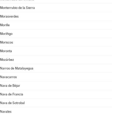
Monterrubio de la Sierra
Morasverdes
Morille
Moríñigo
Moriscos
Moronta
Mozárbez
Narros de Matalayegua
Navacarros
Nava de Béjar
Nava de Francia
Nava de Sotrobal
Navales