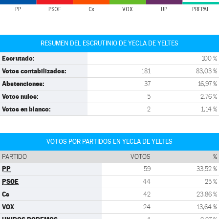
PP
PSOE
Cs
VOX
UP
PREPAL
RESUMEN DEL ESCRUTINIO DE YECLA DE YELTES
Escrutado:
100 %
Votos contabilizados:
181
83,03 %
Abstenciones:
37
16,97 %
Votos nulos:
5
2,76 %
Votos en blanco:
2
1,14 %
VOTOS POR PARTIDOS EN YECLA DE YELTES
PARTIDO
VOTOS
%
PP
59
33,52 %
PSOE
44
25 %
Cs
42
23,86 %
VOX
24
13,64 %