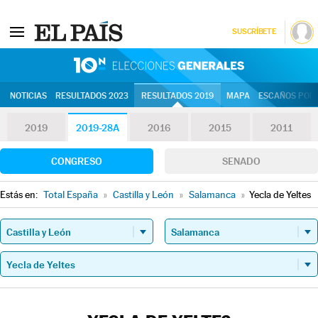
SUSCRÍBETE
10N | Eleccion
NOTICIAS
RESULTADOS 2023
RESULTADOS 2019
MAPA
ESCAÑOS POR 
2019
2019-28A
2016
2015
2011
CONGRESO
SENADO
Estás en:
Total España
»
Castilla y León
»
Salamanca
»
Yecla de Yeltes