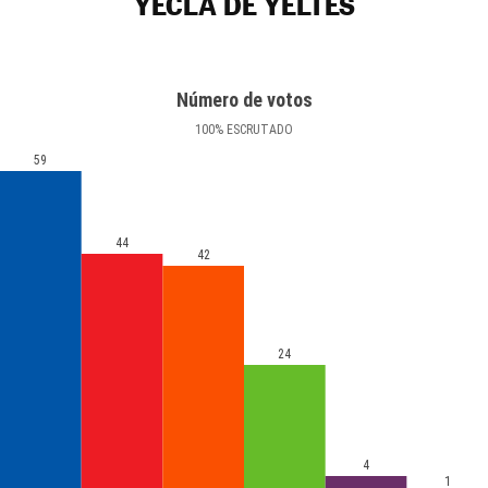
YECLA DE YELTES
Número de votos
100
%
ESCRUTADO
59
44
42
24
4
1