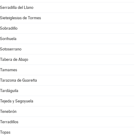
Serradilla del Llano
Sieteiglesias de Tormes
Sobradillo
Sorihuela
Sotoserrano
Tabera de Abajo
Tamames
Tarazona de Guareña
Tardáguila
Tejeda y Segoyuela
Tenebrón
Terradillos
Topas