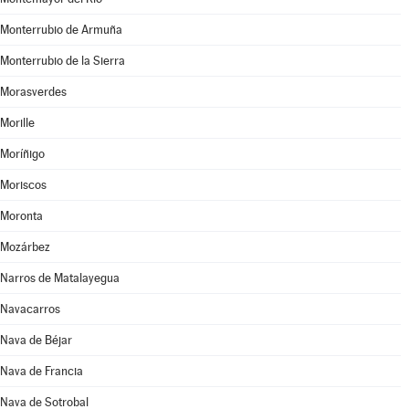
Monterrubio de Armuña
Monterrubio de la Sierra
Morasverdes
Morille
Moríñigo
Moriscos
Moronta
Mozárbez
Narros de Matalayegua
Navacarros
Nava de Béjar
Nava de Francia
Nava de Sotrobal