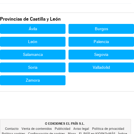
Provincias de Castilla y León
Ávila
Burgos
León
Palencia
Salamanca
Segovia
Soria
Valladolid
Zamora
EDICIONES EL PAÍS S.L.
©
Contacto
Venta de contenidos
Publicidad
Aviso legal
Política de privacidad
Política cookies
Configuración de cookies
Mapa
EL PAÍS en KIOSKOyMÁS
Índice