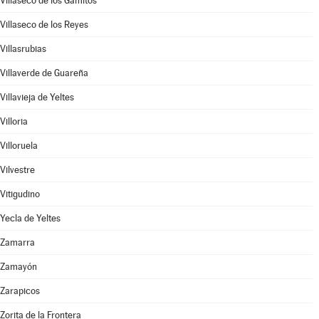
Villaseco de los Gamitos
Villaseco de los Reyes
Villasrubias
Villaverde de Guareña
Villavieja de Yeltes
Villoria
Villoruela
Vilvestre
Vitigudino
Yecla de Yeltes
Zamarra
Zamayón
Zarapicos
Zorita de la Frontera