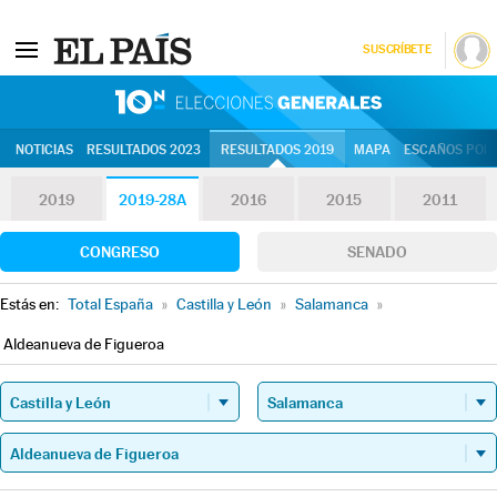
SUSCRÍBETE
10N | Eleccion
NOTICIAS
RESULTADOS 2023
RESULTADOS 2019
MAPA
ESCAÑOS POR 
2019
2019-28A
2016
2015
2011
CONGRESO
SENADO
Estás en:
Total España
»
Castilla y León
»
Salamanca
»
Aldeanueva de Figueroa