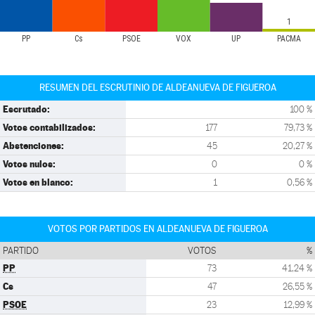
1
PP
Cs
PSOE
VOX
UP
PACMA
RESUMEN DEL ESCRUTINIO DE ALDEANUEVA DE FIGUEROA
Escrutado:
100 %
Votos contabilizados:
177
79,73 %
Abstenciones:
45
20,27 %
Votos nulos:
0
0 %
Votos en blanco:
1
0,56 %
VOTOS POR PARTIDOS EN ALDEANUEVA DE FIGUEROA
PARTIDO
VOTOS
%
PP
73
41,24 %
Cs
47
26,55 %
PSOE
23
12,99 %