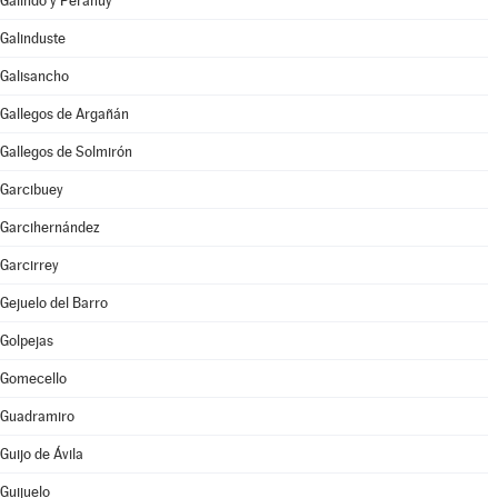
Galindo y Perahuy
Galinduste
Galisancho
Gallegos de Argañán
Gallegos de Solmirón
Garcibuey
Garcihernández
Garcirrey
Gejuelo del Barro
Golpejas
Gomecello
Guadramiro
Guijo de Ávila
Guijuelo