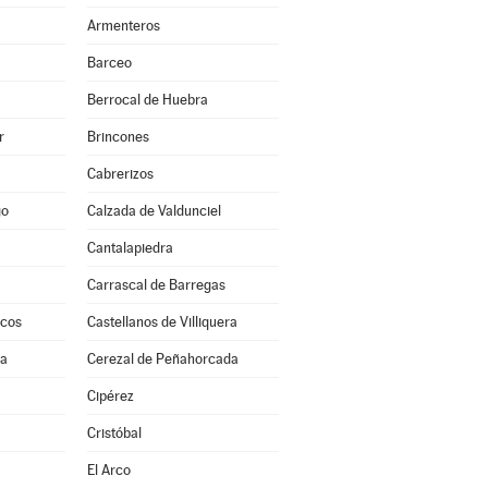
Armenteros
Barceo
Berrocal de Huebra
r
Brincones
Cabrerizos
go
Calzada de Valdunciel
Cantalapiedra
Carrascal de Barregas
scos
Castellanos de Villiquera
ra
Cerezal de Peñahorcada
a
Cipérez
Cristóbal
El Arco