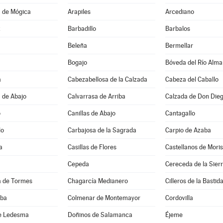
 de Mógica
Arapiles
Arcediano
z
Barbadillo
Barbalos
Beleña
Bermellar
Bogajo
Bóveda del Río Alma
a
Cabezabellosa de la Calzada
Cabeza del Caballo
 de Abajo
Calvarrasa de Arriba
Calzada de Don Die
o
Canillas de Abajo
Cantagallo
lo
Carbajosa de la Sagrada
Carpio de Azaba
a
Casillas de Flores
Castellanos de Mori
Cepeda
Cereceda de la Sier
 de Tormes
Chagarcía Medianero
Cilleros de la Bastid
lba
Colmenar de Montemayor
Cordovilla
e Ledesma
Doñinos de Salamanca
Éjeme