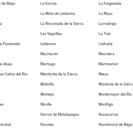
 de Béjar
La Encina
La Fregeneda
La Mata de Ledesma
La Maya
da
La Rinconada de la Sierra
Larrodrigo
Las Veguillas
La Tala
de Pumareda
Ledesma
Ledrada
Machacón
Macotera
e Abajo
Martiago
Martinamor
los Caños del Río
Membribe de la Sierra
Mieza
Molinillo
Monforte de la Sierr
Montejo
Montemayor del Río
es
Morille
Moríñigo
Narros de Matalayegua
Navacarros
otrobal
Navales
Navalmoral de Béjar