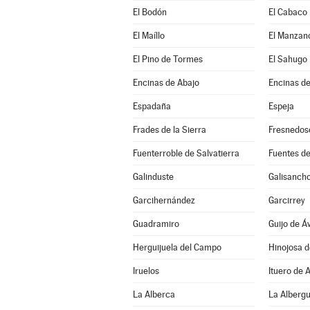
El Bodón
El Cabaco
El Maíllo
El Manzan
El Pino de Tormes
El Sahugo
Encinas de Abajo
Encinas de
Espadaña
Espeja
Frades de la Sierra
Fresnedos
Fuenterroble de Salvatierra
Fuentes de
Galinduste
Galisanch
Garcihernández
Garcirrey
Guadramiro
Guijo de Áv
Herguijuela del Campo
Hinojosa 
Iruelos
Ituero de 
La Alberca
La Alberg