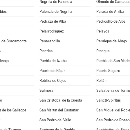
Negrilla de Palencia
Olmedo de Camace
bios
Palencia de Negrilla
Parada de Arriba
Pedraza de Alba
Pedrosillo de Alba
Pelarrodríguez
Pelayos
 de Bracamonte
Peñarandilla
Peralejos de Abajo
o
Pinedas
Pitiegua
inojo
Puebla de Azaba
Puebla de San Mede
Puerto de Béjar
Puerto Seguro
Robliza de Cojos
Rollán
Salmoral
Salvatierra de Torm
lo
San Cristóbal de la Cuesta
Sancti-Spíritus
s de los Gallegos
San Martín del Castañar
San Miguel del Robl
z
San Pedro del Valle
San Pedro de Rozad
ta de Tormes
Santiago de la Puebla
Santibáñez de Béjar