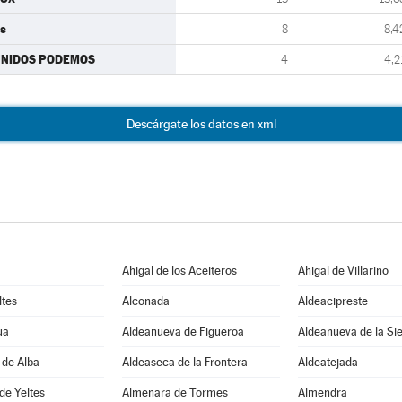
s
8
8,4
UNIDOS PODEMOS
4
4,2
Descárgate los datos en xml
Ahigal de los Aceiteros
Ahigal de Villarino
ltes
Alconada
Aldeacipreste
ua
Aldeanueva de Figueroa
Aldeanueva de la Si
 de Alba
Aldeaseca de la Frontera
Aldeatejada
de Yeltes
Almenara de Tormes
Almendra