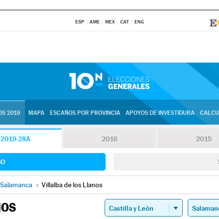
ESP
AME
MEX
CAT
ENG
S 2019
MAPA
ESCAÑOS POR PROVINCIA
APOYOS DE INVESTIDURA
CALCU
2019-28A
2016
2015
SO
Salamanca
»
Villalba de los Llanos
NOS