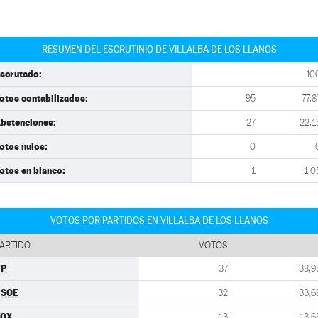
RESUMEN DEL ESCRUTINIO DE VILLALBA DE LOS LLANOS
scrutado:
10
otos contabilizados:
95
77,8
bstenciones:
27
22,1
otos nulos:
0
otos en blanco:
1
1,0
VOTOS POR PARTIDOS EN VILLALBA DE LOS LLANOS
ARTIDO
VOTOS
PP
37
38,9
PSOE
32
33,6
VOX
13
13,6