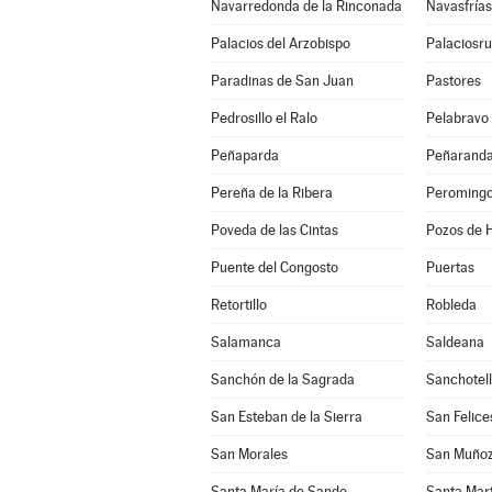
Navarredonda de la Rinconada
Navasfrías
Palacios del Arzobispo
Palaciosru
Paradinas de San Juan
Pastores
Pedrosillo el Ralo
Pelabravo
Peñaparda
Peñaranda
Pereña de la Ribera
Peroming
Poveda de las Cintas
Pozos de H
Puente del Congosto
Puertas
Retortillo
Robleda
Salamanca
Saldeana
Sanchón de la Sagrada
Sanchotel
San Esteban de la Sierra
San Felice
San Morales
San Muño
Santa María de Sando
Santa Mar