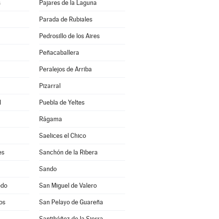
s
Pajares de la Laguna
Parada de Rubiales
Pedrosillo de los Aires
Peñacaballera
Peralejos de Arriba
Pizarral
l
Puebla de Yeltes
Rágama
Saelices el Chico
es
Sanchón de la Ribera
Sando
edo
San Miguel de Valero
os
San Pelayo de Guareña
Santibáñez de la Sierra