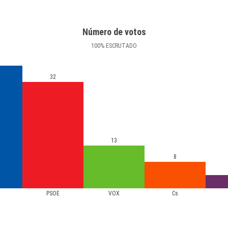
Número de votos
100
%
ESCRUTADO
32
13
8
PSOE
VOX
Cs