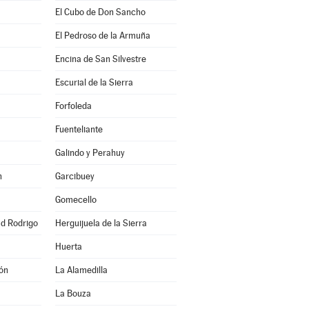
El Cubo de Don Sancho
El Pedroso de la Armuña
Encina de San Silvestre
Escurial de la Sierra
Forfoleda
Fuenteliante
Galindo y Perahuy
n
Garcibuey
Gomecello
ad Rodrigo
Herguijuela de la Sierra
Huerta
ón
La Alamedilla
La Bouza