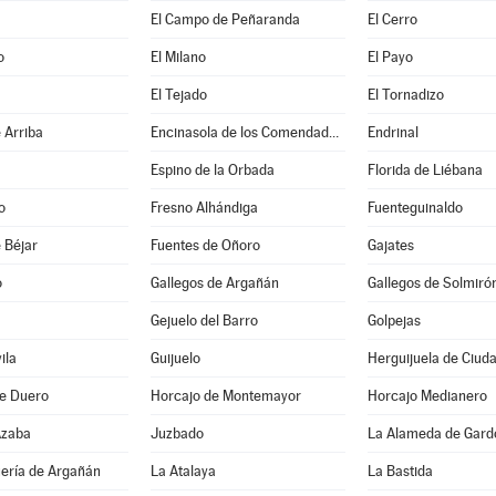
El Campo de Peñaranda
El Cerro
o
El Milano
El Payo
El Tejado
El Tornadizo
 Arriba
Encinasola de los Comendadores
Endrinal
Espino de la Orbada
Florida de Liébana
o
Fresno Alhándiga
Fuenteguinaldo
 Béjar
Fuentes de Oñoro
Gajates
o
Gallegos de Argañán
Gallegos de Solmiró
Gejuelo del Barro
Golpejas
ila
Guijuelo
Herguijuela de Ciud
de Duero
Horcajo de Montemayor
Horcajo Medianero
Azaba
Juzbado
La Alameda de Gard
uería de Argañán
La Atalaya
La Bastida