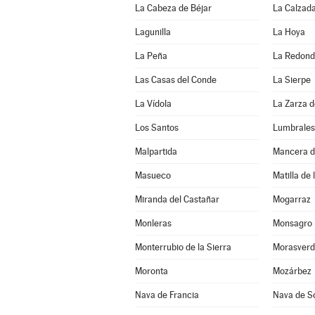
La Cabeza de Béjar
La Calzada
Lagunilla
La Hoya
La Peña
La Redon
Las Casas del Conde
La Sierpe
La Vídola
La Zarza 
Los Santos
Lumbrales
Malpartida
Mancera d
Masueco
Matilla de 
Miranda del Castañar
Mogarraz
Monleras
Monsagro
Monterrubio de la Sierra
Morasverd
Moronta
Mozárbez
Nava de Francia
Nava de S