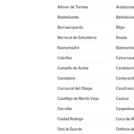
Añover de Tormes
Arabayona
Babilafuente
Bañobáre
Barruecopardo
Béjar
Berrocal de Salvatierra
Boada
Buenamadre
Buenavist
Cabrillas
Calvarrasa
Campillo de Azaba
Candelari
Cantalpino
Cantaracil
Carrascal del Obispo
Casafranc
Castillejo de Martín Viejo
Castraz
Cerralbo
Cespedosa
Ciudad Rodrigo
Coca de A
Dios le Guarde
Doñinos d