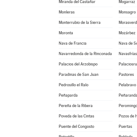
Miranda del Castañar
Mogarraz
Monleras
Monsagro
Monterrubio de la Sierra
Morasverd
Moronta
Mozárbez
Nava de Francia
Nava de S
Navarredonda de la Rinconada
Navasfrías
Palacios del Arzobispo
Palaciosru
Paradinas de San Juan
Pastores
Pedrosillo el Ralo
Pelabravo
Peñaparda
Peñaranda
Pereña de la Ribera
Peroming
Poveda de las Cintas
Pozos de H
Puente del Congosto
Puertas
Retortillo
Robleda