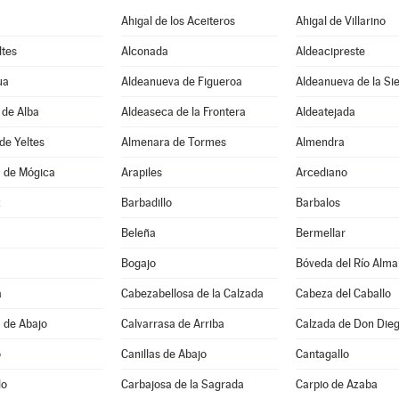
Ahigal de los Aceiteros
Ahigal de Villarino
ltes
Alconada
Aldeacipreste
ua
Aldeanueva de Figueroa
Aldeanueva de la Si
 de Alba
Aldeaseca de la Frontera
Aldeatejada
de Yeltes
Almenara de Tormes
Almendra
 de Mógica
Arapiles
Arcediano
z
Barbadillo
Barbalos
Beleña
Bermellar
Bogajo
Bóveda del Río Alma
a
Cabezabellosa de la Calzada
Cabeza del Caballo
 de Abajo
Calvarrasa de Arriba
Calzada de Don Die
o
Canillas de Abajo
Cantagallo
lo
Carbajosa de la Sagrada
Carpio de Azaba