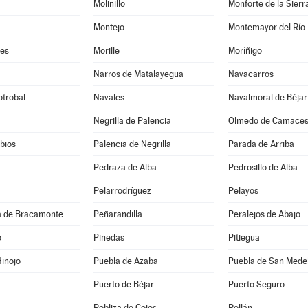
Molinillo
Monforte de la Sierr
Montejo
Montemayor del Río
es
Morille
Moríñigo
Narros de Matalayegua
Navacarros
otrobal
Navales
Navalmoral de Béjar
Negrilla de Palencia
Olmedo de Camace
bios
Palencia de Negrilla
Parada de Arriba
Pedraza de Alba
Pedrosillo de Alba
Pelarrodríguez
Pelayos
 de Bracamonte
Peñarandilla
Peralejos de Abajo
o
Pinedas
Pitiegua
inojo
Puebla de Azaba
Puebla de San Mede
Puerto de Béjar
Puerto Seguro
Robliza de Cojos
Rollán