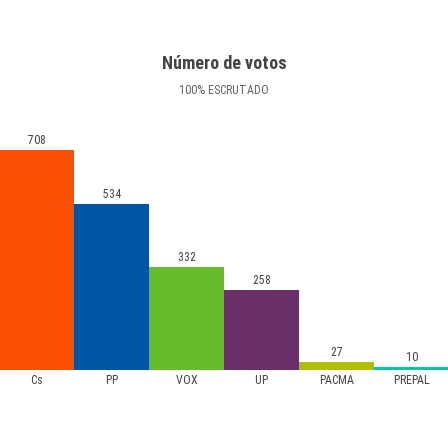
Número de votos
100
%
ESCRUTADO
708
534
332
258
27
10
Cs
PP
VOX
UP
PACMA
PREPAL