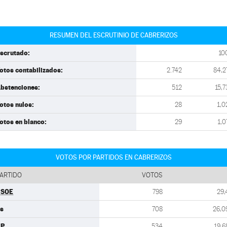
RESUMEN DEL ESCRUTINIO DE CABRERIZOS
scrutado:
10
otos contabilizados:
2.742
84,2
bstenciones:
512
15,7
otos nulos:
28
1,0
otos en blanco:
29
1,0
VOTOS POR PARTIDOS EN CABRERIZOS
ARTIDO
VOTOS
PSOE
798
29,
s
708
26,0
PP
534
19,6