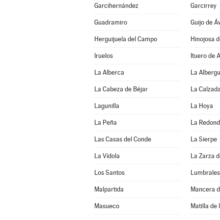
Garcihernández
Garcirrey
Guadramiro
Guijo de Áv
Herguijuela del Campo
Hinojosa 
Iruelos
Ituero de 
La Alberca
La Alberg
La Cabeza de Béjar
La Calzada
Lagunilla
La Hoya
La Peña
La Redon
Las Casas del Conde
La Sierpe
La Vídola
La Zarza 
Los Santos
Lumbrales
Malpartida
Mancera d
Masueco
Matilla de 