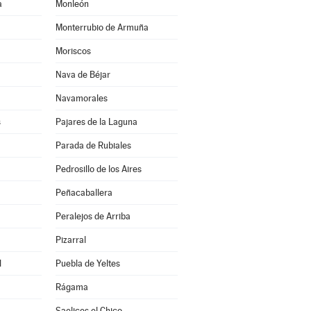
a
Monleón
Monterrubio de Armuña
Moriscos
Nava de Béjar
Navamorales
s
Pajares de la Laguna
Parada de Rubiales
Pedrosillo de los Aires
Peñacaballera
Peralejos de Arriba
Pizarral
l
Puebla de Yeltes
Rágama
Saelices el Chico