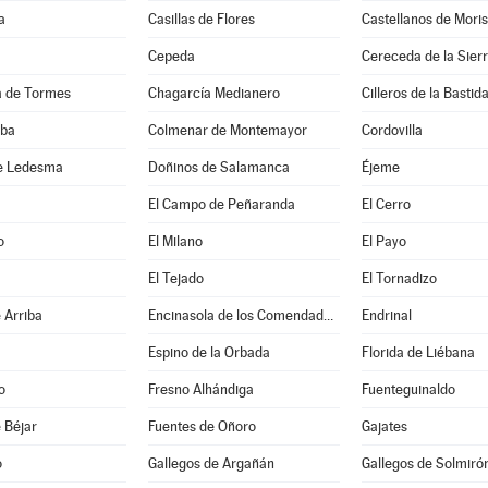
a
Casillas de Flores
Castellanos de Mori
Cepeda
Cereceda de la Sier
 de Tormes
Chagarcía Medianero
Cilleros de la Bastid
lba
Colmenar de Montemayor
Cordovilla
e Ledesma
Doñinos de Salamanca
Éjeme
El Campo de Peñaranda
El Cerro
o
El Milano
El Payo
El Tejado
El Tornadizo
 Arriba
Encinasola de los Comendadores
Endrinal
Espino de la Orbada
Florida de Liébana
o
Fresno Alhándiga
Fuenteguinaldo
 Béjar
Fuentes de Oñoro
Gajates
o
Gallegos de Argañán
Gallegos de Solmiró