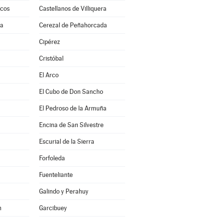
scos
Castellanos de Villiquera
ra
Cerezal de Peñahorcada
a
Cipérez
Cristóbal
El Arco
El Cubo de Don Sancho
El Pedroso de la Armuña
Encina de San Silvestre
Escurial de la Sierra
Forfoleda
Fuenteliante
Galindo y Perahuy
n
Garcibuey