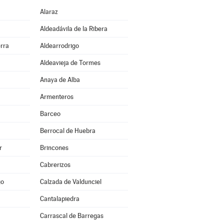
Alaraz
Aldeadávila de la Ribera
erra
Aldearrodrigo
Aldeavieja de Tormes
Anaya de Alba
Armenteros
Barceo
Berrocal de Huebra
r
Brincones
Cabrerizos
go
Calzada de Valdunciel
Cantalapiedra
Carrascal de Barregas