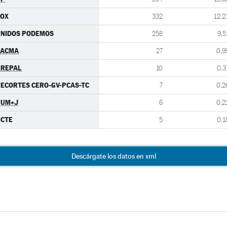
VOX
332
12,2
UNIDOS PODEMOS
258
9,5
PACMA
27
0,9
PREPAL
10
0,3
ECORTES CERO-GV-PCAS-TC
7
0,2
PUM+J
6
0,2
PCTE
5
0,1
Descárgate los datos en xml