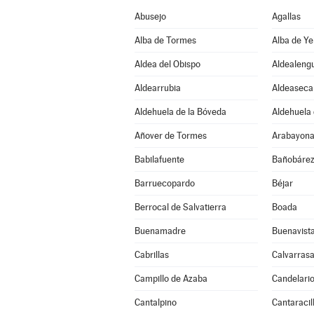
Abusejo
Agallas
Alba de Tormes
Alba de Ye
Aldea del Obispo
Aldealeng
Aldearrubia
Aldeaseca
Aldehuela de la Bóveda
Aldehuela 
Añover de Tormes
Arabayona
Babilafuente
Bañobáre
Barruecopardo
Béjar
Berrocal de Salvatierra
Boada
Buenamadre
Buenavist
Cabrillas
Calvarrasa
Campillo de Azaba
Candelari
Cantalpino
Cantaracil