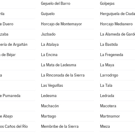
Gejuelo del Barro
Golpejas
ila
Guijuelo
Herguijuela de Ciud
de Duero
Horcajo de Montemayor
Horcajo Medianero
Azaba
Juzbado
La Alameda de Gard
uería de Argañán
La Atalaya
La Bastida
 de Béjar
La Encina
La Fregeneda
La Mata de Ledesma
La Maya
da
La Rinconada de la Sierra
Larrodrigo
Las Veguillas
La Tala
de Pumareda
Ledesma
Ledrada
Machacón
Macotera
e Abajo
Martiago
Martinamor
los Caños del Río
Membribe de la Sierra
Mieza