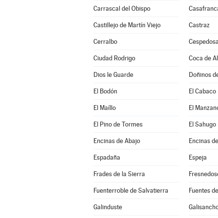
Carrascal del Obispo
Casafranc
Castillejo de Martín Viejo
Castraz
Cerralbo
Cespedosa
Ciudad Rodrigo
Coca de A
Dios le Guarde
Doñinos d
El Bodón
El Cabaco
El Maíllo
El Manzan
El Pino de Tormes
El Sahugo
Encinas de Abajo
Encinas de
Espadaña
Espeja
Frades de la Sierra
Fresnedos
Fuenterroble de Salvatierra
Fuentes de
Galinduste
Galisanch