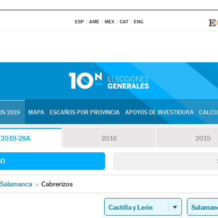
ESP
AME
MEX
CAT
ENG
S 2019
MAPA
ESCAÑOS POR PROVINCIA
APOYOS DE INVESTIDURA
CALCU
2019-28A
2016
2015
SO
Salamanca
»
Cabrerizos