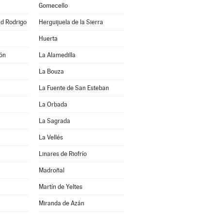
Gomecello
ad Rodrigo
Herguijuela de la Sierra
Huerta
ón
La Alamedilla
La Bouza
La Fuente de San Esteban
La Orbada
La Sagrada
La Vellés
Linares de Riofrío
Madroñal
Martín de Yeltes
Miranda de Azán