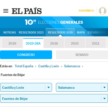
SUSCRÍBETE
10N | Eleccion
NOTICIAS
RESULTADOS 2023
RESULTADOS 2019
MAPA
ESCAÑOS POR 
2019
2019-28A
2016
2015
2011
CONGRESO
SENADO
Estás en:
Total España
»
Castilla y León
»
Salamanca
»
Fuentes de Béjar