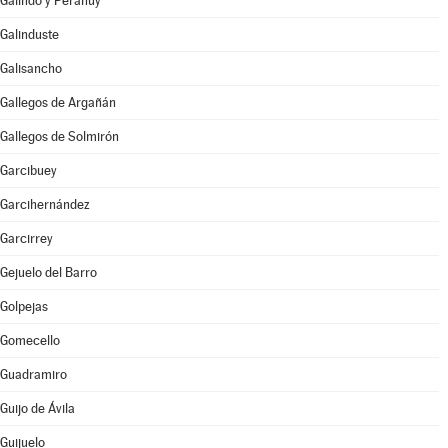
Galindo y Perahuy
Galinduste
Galisancho
Gallegos de Argañán
Gallegos de Solmirón
Garcibuey
Garcihernández
Garcirrey
Gejuelo del Barro
Golpejas
Gomecello
Guadramiro
Guijo de Ávila
Guijuelo