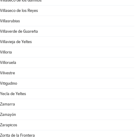
Villaseco de los Gamitos
Villaseco de los Reyes
Villasrubias
Villaverde de Guareña
Villavieja de Yeltes
Villoria
Villoruela
Vilvestre
Vitigudino
Yecla de Yeltes
Zamarra
Zamayón
Zarapicos
Zorita de la Frontera