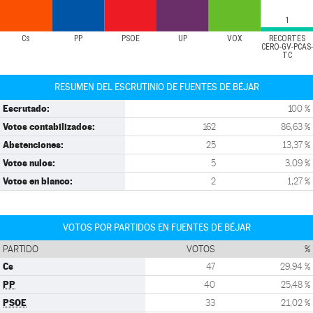
1
Cs
PP
PSOE
UP
VOX
RECORTES
CERO-GV-PCAS-
TC
RESUMEN DEL ESCRUTINIO DE FUENTES DE BÉJAR
Escrutado:
100 %
Votos contabilizados:
162
86,63 %
Abstenciones:
25
13,37 %
Votos nulos:
5
3,09 %
Votos en blanco:
2
1,27 %
VOTOS POR PARTIDOS EN FUENTES DE BÉJAR
PARTIDO
VOTOS
%
Cs
47
29,94 %
PP
40
25,48 %
PSOE
33
21,02 %