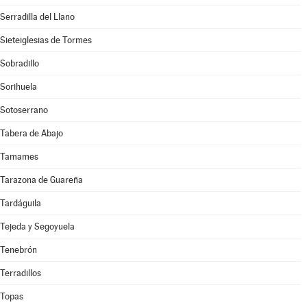
Serradilla del Llano
Sieteiglesias de Tormes
Sobradillo
Sorihuela
Sotoserrano
Tabera de Abajo
Tamames
Tarazona de Guareña
Tardáguila
Tejeda y Segoyuela
Tenebrón
Terradillos
Topas