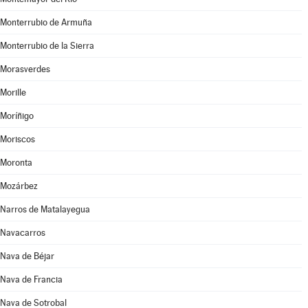
Monterrubio de Armuña
Monterrubio de la Sierra
Morasverdes
Morille
Moríñigo
Moriscos
Moronta
Mozárbez
Narros de Matalayegua
Navacarros
Nava de Béjar
Nava de Francia
Nava de Sotrobal