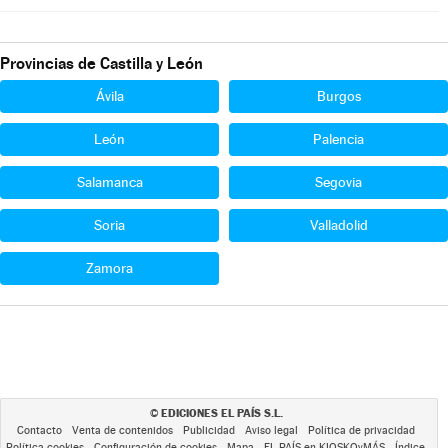
Provincias de Castilla y León
Ávila
Burgos
León
Palencia
Salamanca
Segovia
Soria
Valladolid
Zamora
EDICIONES EL PAÍS S.L.
©
Contacto
Venta de contenidos
Publicidad
Aviso legal
Política de privacidad
Política cookies
Configuración de cookies
Mapa
EL PAÍS en KIOSKOyMÁS
Índice