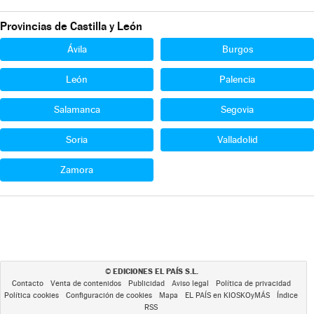
Provincias de Castilla y León
Ávila
Burgos
León
Palencia
Salamanca
Segovia
Soria
Valladolid
Zamora
EDICIONES EL PAÍS S.L.
©
Contacto
Venta de contenidos
Publicidad
Aviso legal
Política de privacidad
Política cookies
Configuración de cookies
Mapa
EL PAÍS en KIOSKOyMÁS
Índice
RSS