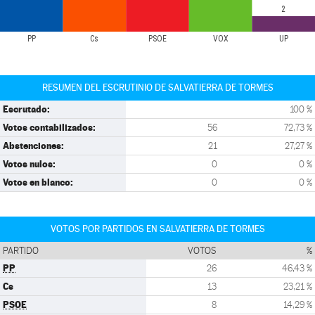
2
PP
Cs
PSOE
VOX
UP
RESUMEN DEL ESCRUTINIO DE SALVATIERRA DE TORMES
Escrutado:
100 %
Votos contabilizados:
56
72,73 %
Abstenciones:
21
27,27 %
Votos nulos:
0
0 %
Votos en blanco:
0
0 %
VOTOS POR PARTIDOS EN SALVATIERRA DE TORMES
PARTIDO
VOTOS
%
PP
26
46,43 %
Cs
13
23,21 %
PSOE
8
14,29 %