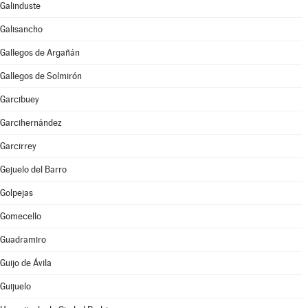
Galinduste
Galisancho
Gallegos de Argañán
Gallegos de Solmirón
Garcibuey
Garcihernández
Garcirrey
Gejuelo del Barro
Golpejas
Gomecello
Guadramiro
Guijo de Ávila
Guijuelo