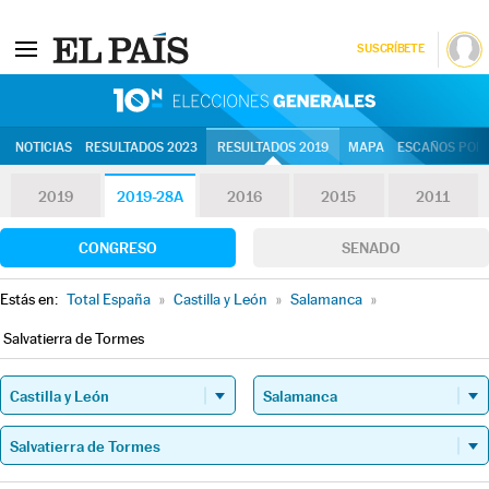
SUSCRÍBETE
10N | Eleccion
NOTICIAS
RESULTADOS 2023
RESULTADOS 2019
MAPA
ESCAÑOS POR 
2019
2019-28A
2016
2015
2011
CONGRESO
SENADO
Estás en:
Total España
»
Castilla y León
»
Salamanca
»
Salvatierra de Tormes