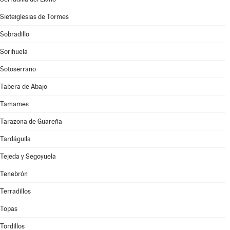
Sieteiglesias de Tormes
Sobradillo
Sorihuela
Sotoserrano
Tabera de Abajo
Tamames
Tarazona de Guareña
Tardáguila
Tejeda y Segoyuela
Tenebrón
Terradillos
Topas
Tordillos