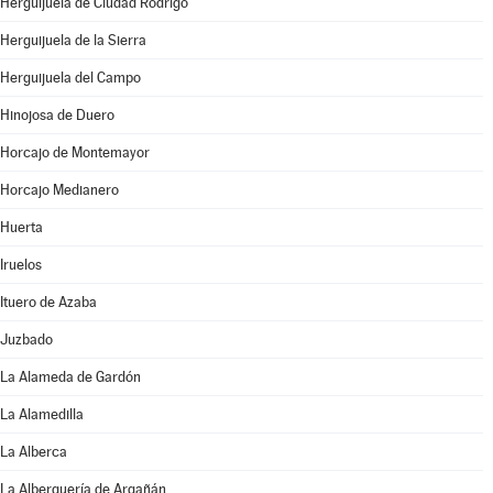
Herguijuela de Ciudad Rodrigo
Herguijuela de la Sierra
Herguijuela del Campo
Hinojosa de Duero
Horcajo de Montemayor
Horcajo Medianero
Huerta
Iruelos
Ituero de Azaba
Juzbado
La Alameda de Gardón
La Alamedilla
La Alberca
La Alberguería de Argañán