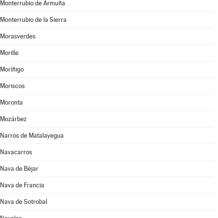
Monterrubio de Armuña
Monterrubio de la Sierra
Morasverdes
Morille
Moríñigo
Moriscos
Moronta
Mozárbez
Narros de Matalayegua
Navacarros
Nava de Béjar
Nava de Francia
Nava de Sotrobal