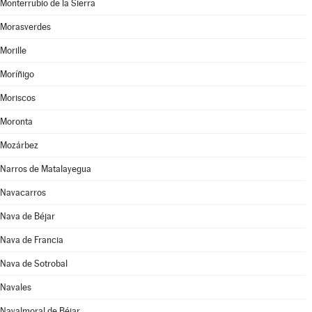
Monterrubio de la Sierra
Morasverdes
Morille
Moríñigo
Moriscos
Moronta
Mozárbez
Narros de Matalayegua
Navacarros
Nava de Béjar
Nava de Francia
Nava de Sotrobal
Navales
Navalmoral de Béjar