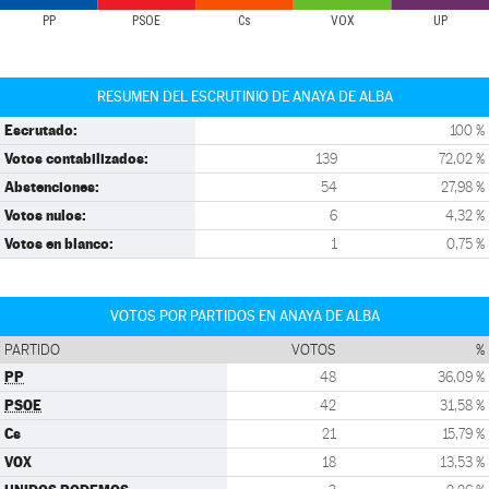
PP
PSOE
Cs
VOX
UP
RESUMEN DEL ESCRUTINIO DE ANAYA DE ALBA
Escrutado:
100 %
Votos contabilizados:
139
72,02 %
Abstenciones:
54
27,98 %
Votos nulos:
6
4,32 %
Votos en blanco:
1
0,75 %
VOTOS POR PARTIDOS EN ANAYA DE ALBA
PARTIDO
VOTOS
%
PP
48
36,09 %
PSOE
42
31,58 %
Cs
21
15,79 %
VOX
18
13,53 %