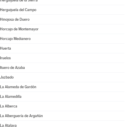
Herguijuela de la Sierra
Herguijuela del Campo
Hinojosa de Duero
Horcajo de Montemayor
Horcajo Medianero
Huerta
Iruelos
Ituero de Azaba
Juzbado
La Alameda de Gardón
La Alamedilla
La Alberca
La Alberguería de Argañán
La Atalaya