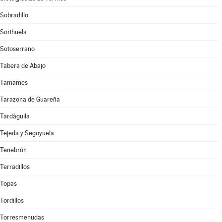
Sobradillo
Sorihuela
Sotoserrano
Tabera de Abajo
Tamames
Tarazona de Guareña
Tardáguila
Tejeda y Segoyuela
Tenebrón
Terradillos
Topas
Tordillos
Torresmenudas