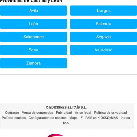
Provincias de Castilla y León
Ávila
Burgos
León
Palencia
Salamanca
Segovia
Soria
Valladolid
Zamora
EDICIONES EL PAÍS S.L.
©
Contacto
Venta de contenidos
Publicidad
Aviso legal
Política de privacidad
Política cookies
Configuración de cookies
Mapa
EL PAÍS en KIOSKOyMÁS
Índice
RSS