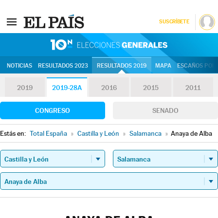
SUSCRÍBETE
10N | Eleccion
NOTICIAS
RESULTADOS 2023
RESULTADOS 2019
MAPA
ESCAÑOS POR 
2019
2019-28A
2016
2015
2011
CONGRESO
SENADO
Estás en:
Total España
»
Castilla y León
»
Salamanca
»
Anaya de Alba