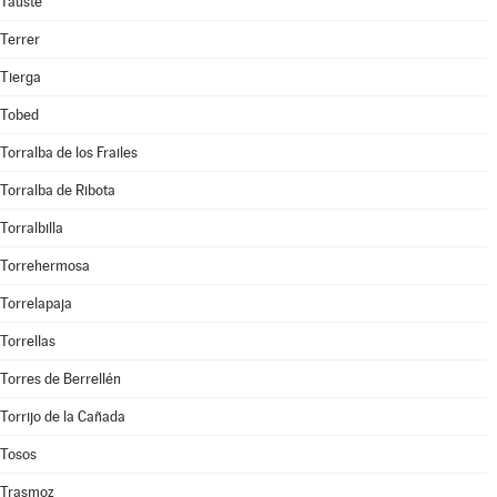
Tauste
Terrer
Tierga
Tobed
Torralba de los Frailes
Torralba de Ribota
Torralbilla
Torrehermosa
Torrelapaja
Torrellas
Torres de Berrellén
Torrijo de la Cañada
Tosos
Trasmoz