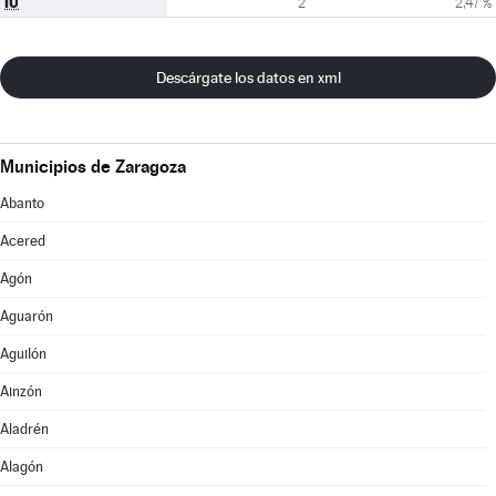
IU
2
2,47 %
Descárgate los datos en xml
Municipios de Zaragoza
Abanto
Acered
Agón
Aguarón
Aguilón
Ainzón
Aladrén
Alagón