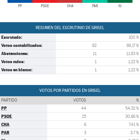
PP
PSOE
CHA
PAR
IU
RESUMEN DEL ESCRUTINIO DE GRISEL
Escrutado:
100 %
Votos contabilizados:
82
88,17 %
Abstenciones:
11
11,83 %
Votos nulos:
1
1,22 %
Votos en blanco:
1
1,22 %
VOTOS POR PARTIDOS EN GRISEL
PARTIDO
VOTOS
%
PP
44
54,32 %
PSOE
25
30,86 %
CHA
6
7,41 %
PAR
3
3,7 %