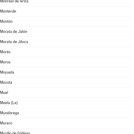
Monreal de Ariza
Monterde
Montón
Morata de Jalón
Morata de Jiloca
Morés
Moros
Moyuela
Mozota
Muel
Muela (La)
Munébrega
Murero
Murillo de Gállego