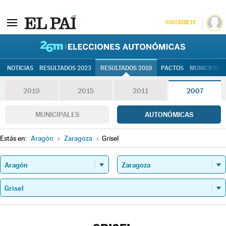
SUSCRÍBETE
26M | Elec
NOTICIAS
RESULTADOS 2023
RESULTADOS 2019
PACTOS
MUNICIPALE
2019
2015
2011
2007
MUNICIPALES
AUTONÓMICAS
Estás en:
Aragón
»
Zaragoza
»
Grisel