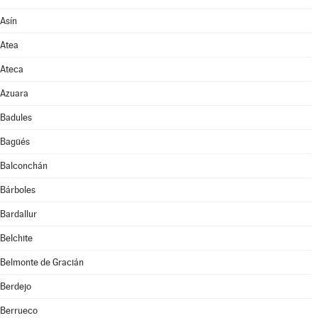
Asín
Atea
Ateca
Azuara
Badules
Bagüés
Balconchán
Bárboles
Bardallur
Belchite
Belmonte de Gracián
Berdejo
Berrueco