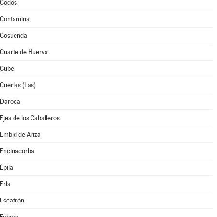
Codos
Contamina
Cosuenda
Cuarte de Huerva
Cubel
Cuerlas (Las)
Daroca
Ejea de los Caballeros
Embid de Ariza
Encinacorba
Épila
Erla
Escatrón
Fabara