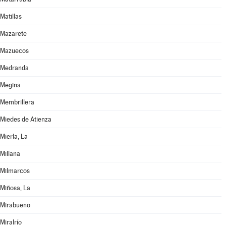
Matillas
Mazarete
Mazuecos
Medranda
Megina
Membrillera
Miedes de Atienza
Mierla, La
Millana
Milmarcos
Miñosa, La
Mirabueno
Miralrío