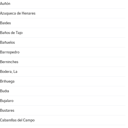
Auñón
Azuqueca de Henares
Baides
Baños de Tajo
Bañuelos
Barriopedro
Berninches
Bodera, La
Brihuega
Budia
Bujalaro
Bustares
Cabanillas del Campo