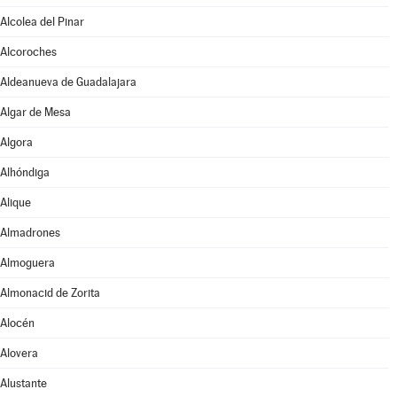
Alcolea del Pinar
Alcoroches
Aldeanueva de Guadalajara
Algar de Mesa
Algora
Alhóndiga
Alique
Almadrones
Almoguera
Almonacid de Zorita
Alocén
Alovera
Alustante