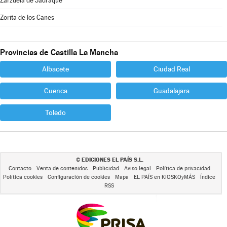
Zarzuela de Jadraque
Zorita de los Canes
Provincias de Castilla La Mancha
Albacete
Ciudad Real
Cuenca
Guadalajara
Toledo
EDICIONES EL PAÍS S.L.
©
Contacto
Venta de contenidos
Publicidad
Aviso legal
Política de privacidad
Política cookies
Configuración de cookies
Mapa
EL PAÍS en KIOSKOyMÁS
Índice
RSS