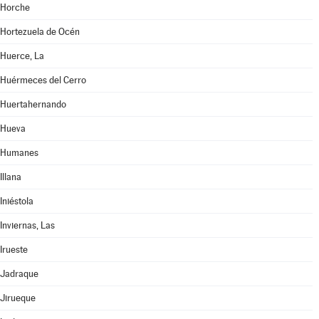
Horche
Hortezuela de Océn
Huerce, La
Huérmeces del Cerro
Huertahernando
Hueva
Humanes
Illana
Iniéstola
Inviernas, Las
Irueste
Jadraque
Jirueque