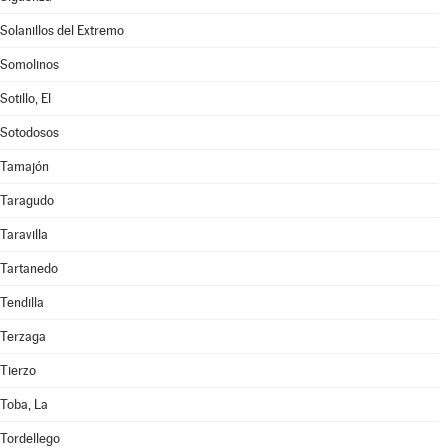
Solanillos del Extremo
Somolinos
Sotillo, El
Sotodosos
Tamajón
Taragudo
Taravilla
Tartanedo
Tendilla
Terzaga
Tierzo
Toba, La
Tordellego