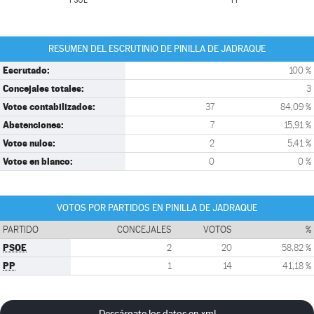
PSOE
PP
RESUMEN DEL ESCRUTINIO DE PINILLA DE JADRAQUE
Escrutado:
100 %
Concejales totales:
3
Votos contabilizados:
37
84,09 %
Abstenciones:
7
15,91 %
Votos nulos:
2
5,41 %
Votos en blanco:
0
0 %
VOTOS POR PARTIDOS EN PINILLA DE JADRAQUE
PARTIDO
CONCEJALES
VOTOS
%
PSOE
2
20
58,82 %
PP
1
14
41,18 %
Descárgate los datos en xml