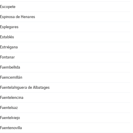
Escopete
Espinosa de Henares
Esplegares
Establés
Estriégana
Fontanar
Fuembellida
Fuencemillán
Fuentelahiguera de Albatages
Fuentelencina
Fuentelsaz
Fuentelviejo
Fuentenovilla