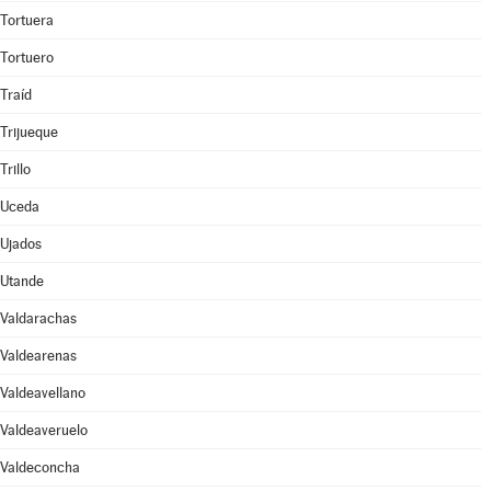
Tortuera
Tortuero
Traíd
Trijueque
Trillo
Uceda
Ujados
Utande
Valdarachas
Valdearenas
Valdeavellano
Valdeaveruelo
Valdeconcha