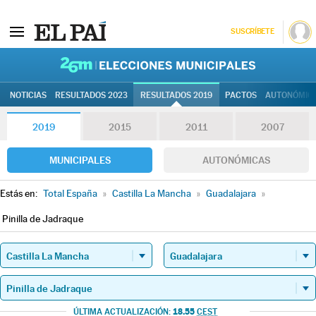
SUSCRÍBETE
26M | Elec
NOTICIAS
RESULTADOS 2023
RESULTADOS 2019
PACTOS
AUTONÓMIC
2019
2015
2011
2007
MUNICIPALES
AUTONÓMICAS
Estás en:
Total España
»
Castilla La Mancha
»
Guadalajara
»
Pinilla de Jadraque
18.55
ÚLTIMA ACTUALIZACIÓN:
CEST