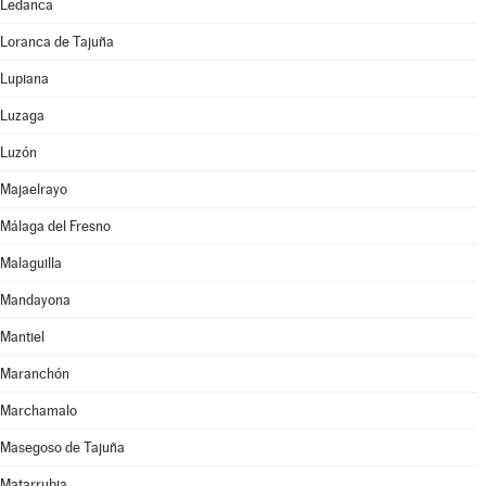
Ledanca
Loranca de Tajuña
Lupiana
Luzaga
Luzón
Majaelrayo
Málaga del Fresno
Malaguilla
Mandayona
Mantiel
Maranchón
Marchamalo
Masegoso de Tajuña
Matarrubia