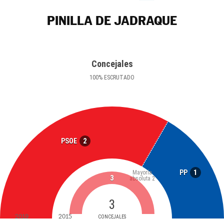
PINILLA DE JADRAQUE
Concejales
100
%
ESCRUTADO
2
PSOE
1
PP
Mayoría
3
absoluta
2
3
2019
2015
CONCEJALES