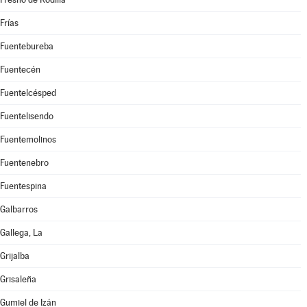
Frías
Fuentebureba
Fuentecén
Fuentelcésped
Fuentelisendo
Fuentemolinos
Fuentenebro
Fuentespina
Galbarros
Gallega, La
Grijalba
Grisaleña
Gumiel de Izán