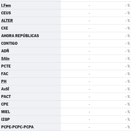
I.Fem
-
- %
CEUS
-
- %
ALTER
-
- %
CXE
-
- %
AHORA REPÚBLICAS
-
- %
CONTIGO
-
- %
ADÑ
-
- %
SAIn
-
- %
PCTE
-
- %
FAC
-
- %
PH
-
- %
AxSÍ
-
- %
PACT
-
- %
CPE
-
- %
MIEL
-
- %
IZQP
-
- %
PCPE-PCPC-PCPA
-
- %