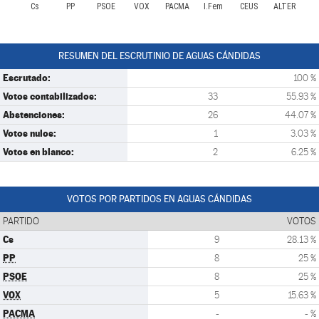
Cs
PP
PSOE
VOX
PACMA
I.Fem
CEUS
ALTER
RESUMEN DEL ESCRUTINIO DE AGUAS CÁNDIDAS
Escrutado:
100 %
Votos contabilizados:
33
55.93 %
Abstenciones:
26
44.07 %
Votos nulos:
1
3.03 %
Votos en blanco:
2
6.25 %
VOTOS POR PARTIDOS EN AGUAS CÁNDIDAS
PARTIDO
VOTOS
Cs
9
28.13 %
PP
8
25 %
PSOE
8
25 %
VOX
5
15.63 %
PACMA
-
- %