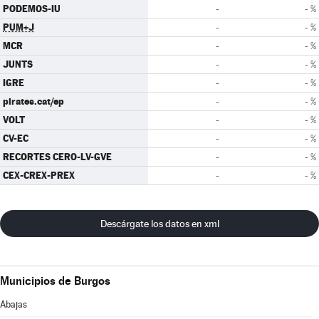
PODEMOS-IU
-
- %
PUM+J
-
- %
MCR
-
- %
JUNTS
-
- %
IGRE
-
- %
pirates.cat/ep
-
- %
VOLT
-
- %
CV-EC
-
- %
RECORTES CERO-LV-GVE
-
- %
CEX-CREX-PREX
-
- %
Descárgate los datos en xml
Municipios de Burgos
Abajas