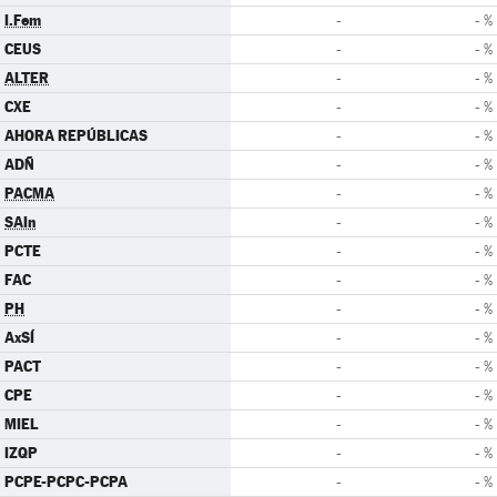
I.Fem
-
- %
CEUS
-
- %
ALTER
-
- %
CXE
-
- %
AHORA REPÚBLICAS
-
- %
ADÑ
-
- %
PACMA
-
- %
SAIn
-
- %
PCTE
-
- %
FAC
-
- %
PH
-
- %
AxSÍ
-
- %
PACT
-
- %
CPE
-
- %
MIEL
-
- %
IZQP
-
- %
PCPE-PCPC-PCPA
-
- %