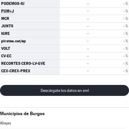
PODEMOS-IU
-
- %
PUM+J
-
- %
MCR
-
- %
JUNTS
-
- %
IGRE
-
- %
pirates.cat/ep
-
- %
VOLT
-
- %
CV-EC
-
- %
RECORTES CERO-LV-GVE
-
- %
CEX-CREX-PREX
-
- %
Descárgate los datos en xml
Municipios de Burgos
Abajas