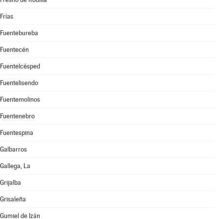
Frías
Fuentebureba
Fuentecén
Fuentelcésped
Fuentelisendo
Fuentemolinos
Fuentenebro
Fuentespina
Galbarros
Gallega, La
Grijalba
Grisaleña
Gumiel de Izán