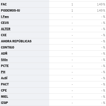
FAC
1
1.49 %
PODEMOS-IU
1
1.49 %
I.Fem
-
- %
CEUS
-
- %
ALTER
-
- %
CXE
-
- %
AHORA REPÚBLICAS
-
- %
CONTIGO
-
- %
ADÑ
-
- %
SAIn
-
- %
PCTE
-
- %
PH
-
- %
AxSÍ
-
- %
PACT
-
- %
CPE
-
- %
MIEL
-
- %
IZQP
-
- %