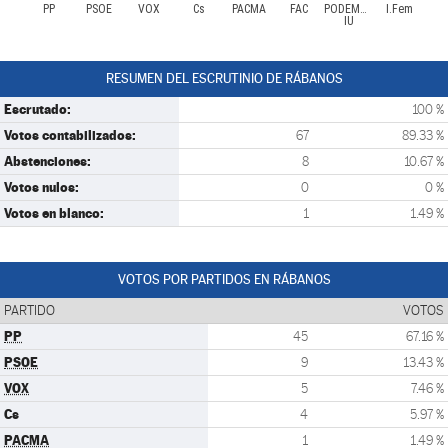
PP
PSOE
VOX
Cs
PACMA
FAC
PODEMOS-
I.Fem
IU
RESUMEN DEL ESCRUTINIO DE RÁBANOS
Escrutado:
100 %
Votos contabilizados:
67
89.33 %
Abstenciones:
8
10.67 %
Votos nulos:
0
0 %
Votos en blanco:
1
1.49 %
VOTOS POR PARTIDOS EN RÁBANOS
PARTIDO
VOTOS
PP
45
67.16 %
PSOE
9
13.43 %
VOX
5
7.46 %
Cs
4
5.97 %
PACMA
1
1.49 %