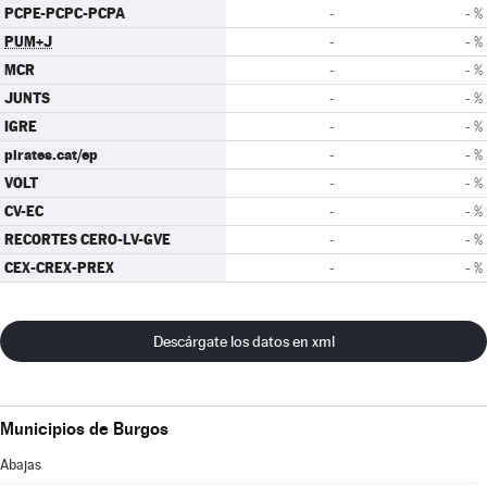
PCPE-PCPC-PCPA
-
- %
PUM+J
-
- %
MCR
-
- %
JUNTS
-
- %
IGRE
-
- %
pirates.cat/ep
-
- %
VOLT
-
- %
CV-EC
-
- %
RECORTES CERO-LV-GVE
-
- %
CEX-CREX-PREX
-
- %
Descárgate los datos en xml
Municipios de Burgos
Abajas