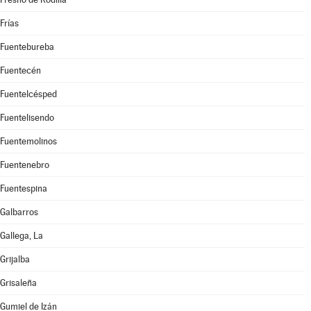
Frías
Fuentebureba
Fuentecén
Fuentelcésped
Fuentelisendo
Fuentemolinos
Fuentenebro
Fuentespina
Galbarros
Gallega, La
Grijalba
Grisaleña
Gumiel de Izán