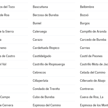
os del Tozo
Bascuñana
Belbimbre
 de Roa
Berzosa de Bureba
Bozoó
Buniel
Burgos
 la Sierra
Caleruega
Campillo de Aranda
a
Carazo
Carcedo de Bureba
meno
Cardeñuela Riopico
Carrias
s de Castro
Castildelgado
Castil de Peones
el Val
Castrillo de Riopisuerga
Castrillo Mota de Ju
Cebrecos
Celada del Camino
Cillaperlata
Cilleruelo de Abajo
Condado de Treviño
Contreras
l Campo
Cubo de Bureba
Cueva de Roa, La
de Cervera
Espinosa del Camino
Espinosa de los Mon