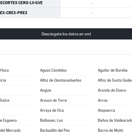
ECORTES CERO-LV-GVE
-
EX-CREX-PREX
-
Descárgate los datos en xml
 Haza
Aguas Cándidas
Aguilar de Bureba
icia
Alfoz de Quintanadueñas
Alfoz de Santa Gade
Anguix
Aranda de Duero
 Salce
Arauzo de Torre
Arcos
Arraya de Oca
Atapuerca
e Esgueva
Balbases, Los
Baños de Valdearad
 del Mercado
Barbadillo del Pez
Barrio de Muñó