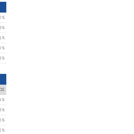
0 %
9 %
1 %
0 %
8 %
OS
4 %
8 %
5 %
2 %