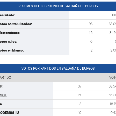
RESUMEN DEL ESCRUTINIO DE SALDAÑA DE BURGOS
scrutado:
10
otos contabilizados:
96
68.0
bstenciones:
45
31.9
otos nulos:
0
otos en blanco:
2
2.0
VOTOS POR PARTIDOS EN SALDAÑA DE BURGOS
ARTIDO
VOT
PP
37
38.5
PSOE
21
21.8
s
18
18.7
PODEMOS-IU
10
10.4