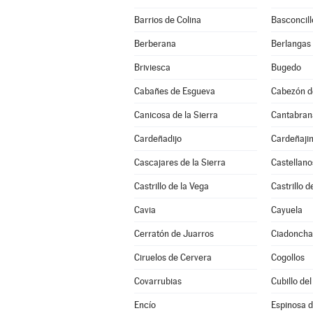
Barrios de Colina
Basconcill
Berberana
Berlangas
Briviesca
Bugedo
Cabañes de Esgueva
Cabezón de
Canicosa de la Sierra
Cantabran
Cardeñadijo
Cardeñaji
Cascajares de la Sierra
Castellano
Castrillo de la Vega
Castrillo d
Cavia
Cayuela
Cerratón de Juarros
Ciadoncha
Ciruelos de Cervera
Cogollos
Covarrubias
Cubillo de
Encío
Espinosa 