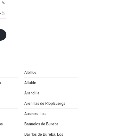
- %
- %
Albillos
a
Altable
Arandilla
Arenillas de Riopisuerga
Ausines, Los
os
Bañuelos de Bureba
Barrios de Bureba, Los