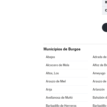
R
C
Municipios de Burgos
Abajas
Adrada de
Alcocero de Mola
Alfoz de Br
Altos, Los
Ameyugo
Arauzo de Miel
Arauzo de
Arija
Arlanzón
Avellanosa de Muñó
Bahabón d
Barbadillo de Herreros
Barbadillo