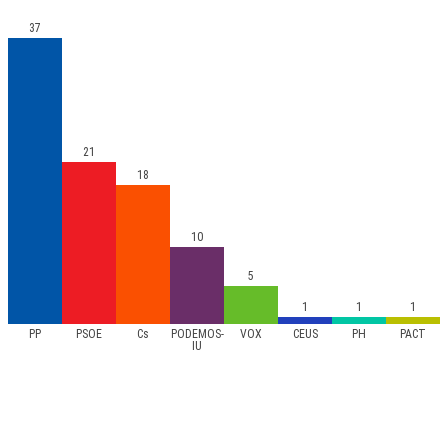
37
21
18
10
5
1
1
1
PP
PSOE
Cs
PODEMOS-
VOX
CEUS
PH
PACT
IU