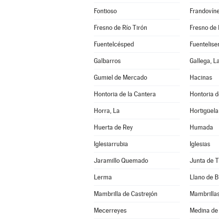
Fontioso
Frandovín
Fresno de Río Tirón
Fresno de 
Fuentelcésped
Fuentelise
Galbarros
Gallega, L
Gumiel de Mercado
Hacinas
Hontoria de la Cantera
Hontoria d
Horra, La
Hortigüela
Huerta de Rey
Humada
Iglesiarrubia
Iglesias
Jaramillo Quemado
Junta de 
Lerma
Llano de 
Mambrilla de Castrejón
Mambrillas
Mecerreyes
Medina de