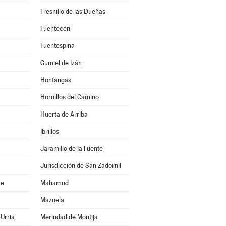
Fresnillo de las Dueñas
Fuentecén
Fuentespina
Gumiel de Izán
Hontangas
Hornillos del Camino
Huerta de Arriba
Ibrillos
Jaramillo de la Fuente
Jurisdicción de San Zadornil
te
Mahamud
Mazuela
Urria
Merindad de Montija