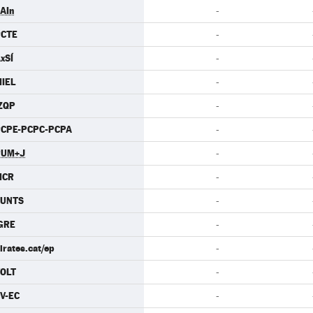
AIn
-
PCTE
-
xSÍ
-
IEL
-
ZQP
-
CPE-PCPC-PCPA
-
PUM+J
-
MCR
-
JUNTS
-
GRE
-
irates.cat/ep
-
OLT
-
V-EC
-