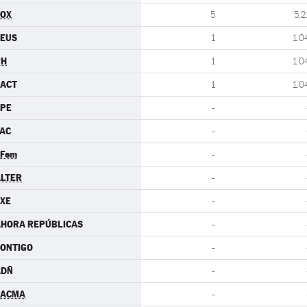
VOX
5
5.2
CEUS
1
1.0
PH
1
1.0
PACT
1
1.0
CPE
-
AC
-
.Fem
-
LTER
-
XE
-
AHORA REPÚBLICAS
-
ONTIGO
-
ADÑ
-
PACMA
-