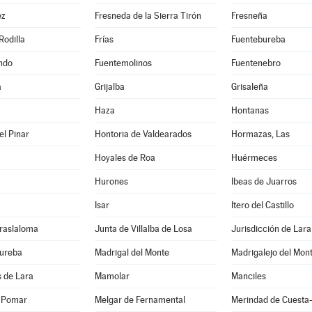
ez
Fresneda de la Sierra Tirón
Fresneña
Rodilla
Frías
Fuentebureba
ndo
Fuentemolinos
Fuentenebro
a
Grijalba
Grisaleña
Haza
Hontanas
el Pinar
Hontoria de Valdearados
Hormazas, Las
Hoyales de Roa
Huérmeces
Hurones
Ibeas de Juarros
Isar
Itero del Castillo
Traslaloma
Junta de Villalba de Losa
Jurisdicción de Lara
Bureba
Madrigal del Monte
Madrigalejo del Mon
 de Lara
Mamolar
Manciles
 Pomar
Melgar de Fernamental
Merindad de Cuesta-