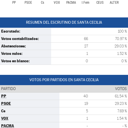
PP
PSOE
Cs
VOX
PACMA
I.Fem
CEUS
ALTER
RESUMEN DEL ESCRUTINIO DE SANTA CECILIA
Escrutado:
100 %
Votos contabilizados:
66
70.97 %
Abstenciones:
27
29.03 %
Votos nulos:
1
1.52 %
Votos en blanco:
0
0 %
VOTOS POR PARTIDOS EN SANTA CECILIA
PARTIDO
VOTOS
PP
40
61.54 %
PSOE
19
29.23 %
Cs
5
7.69 %
VOX
1
1.54 %
PACMA
-
- %