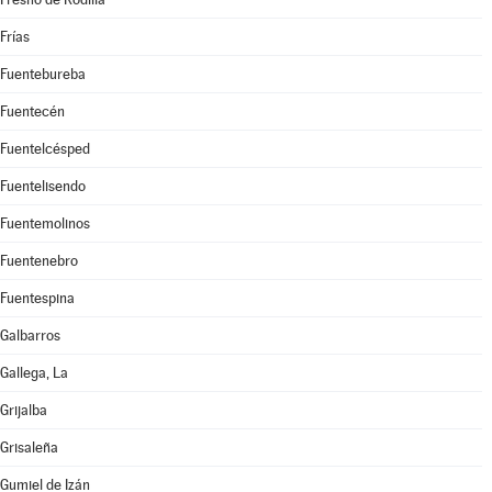
Frías
Fuentebureba
Fuentecén
Fuentelcésped
Fuentelisendo
Fuentemolinos
Fuentenebro
Fuentespina
Galbarros
Gallega, La
Grijalba
Grisaleña
Gumiel de Izán