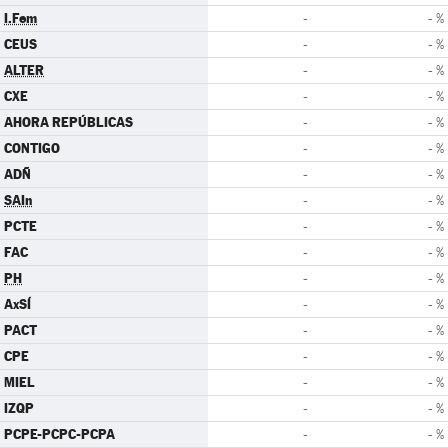
I.Fem
-
- %
CEUS
-
- %
ALTER
-
- %
CXE
-
- %
AHORA REPÚBLICAS
-
- %
CONTIGO
-
- %
ADÑ
-
- %
SAIn
-
- %
PCTE
-
- %
FAC
-
- %
PH
-
- %
AxSÍ
-
- %
PACT
-
- %
CPE
-
- %
MIEL
-
- %
IZQP
-
- %
PCPE-PCPC-PCPA
-
- %