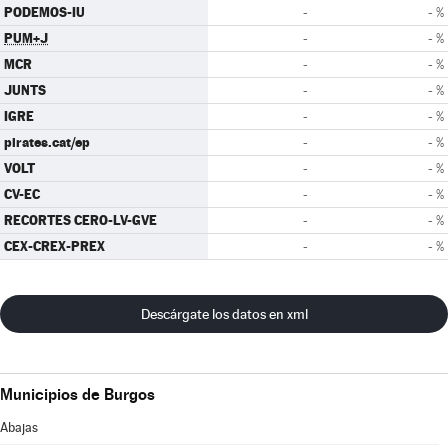
PODEMOS-IU
-
- %
PUM+J
-
- %
MCR
-
- %
JUNTS
-
- %
IGRE
-
- %
pirates.cat/ep
-
- %
VOLT
-
- %
CV-EC
-
- %
RECORTES CERO-LV-GVE
-
- %
CEX-CREX-PREX
-
- %
Descárgate los datos en xml
Municipios de Burgos
Abajas