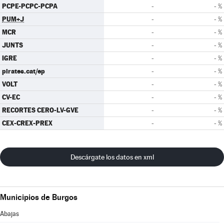
PCPE-PCPC-PCPA
-
- %
PUM+J
-
- %
MCR
-
- %
JUNTS
-
- %
IGRE
-
- %
pirates.cat/ep
-
- %
VOLT
-
- %
CV-EC
-
- %
RECORTES CERO-LV-GVE
-
- %
CEX-CREX-PREX
-
- %
Descárgate los datos en xml
Municipios de Burgos
Abajas