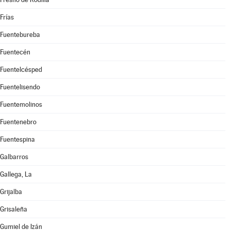
Frías
Fuentebureba
Fuentecén
Fuentelcésped
Fuentelisendo
Fuentemolinos
Fuentenebro
Fuentespina
Galbarros
Gallega, La
Grijalba
Grisaleña
Gumiel de Izán