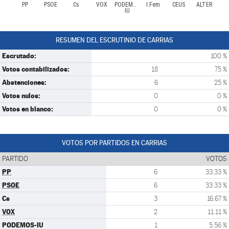
PP
PSOE
Cs
VOX
PODEMOS-
I.Fem
CEUS
ALTER
IU
RESUMEN DEL ESCRUTINIO DE CARRIAS
Escrutado:
100 %
Votos contabilizados:
18
75 %
Abstenciones:
6
25 %
Votos nulos:
0
0 %
Votos en blanco:
0
0 %
VOTOS POR PARTIDOS EN CARRIAS
PARTIDO
VOTOS
PP
6
33.33 %
PSOE
6
33.33 %
Cs
3
16.67 %
VOX
2
11.11 %
PODEMOS-IU
1
5.56 %