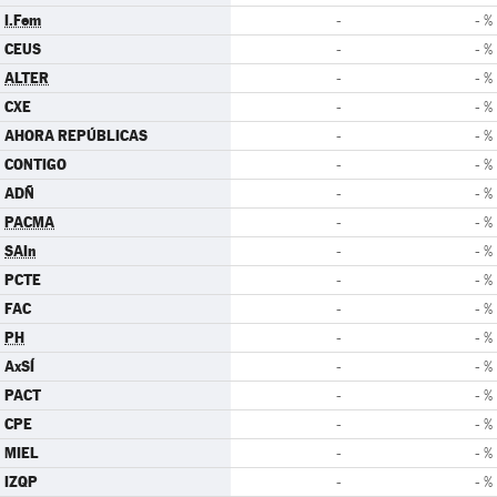
I.Fem
-
- %
CEUS
-
- %
ALTER
-
- %
CXE
-
- %
AHORA REPÚBLICAS
-
- %
CONTIGO
-
- %
ADÑ
-
- %
PACMA
-
- %
SAIn
-
- %
PCTE
-
- %
FAC
-
- %
PH
-
- %
AxSÍ
-
- %
PACT
-
- %
CPE
-
- %
MIEL
-
- %
IZQP
-
- %