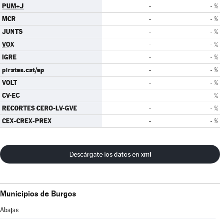
PUM+J
-
- %
MCR
-
- %
JUNTS
-
- %
VOX
-
- %
IGRE
-
- %
pirates.cat/ep
-
- %
VOLT
-
- %
CV-EC
-
- %
RECORTES CERO-LV-GVE
-
- %
CEX-CREX-PREX
-
- %
Descárgate los datos en xml
Municipios de Burgos
Abajas