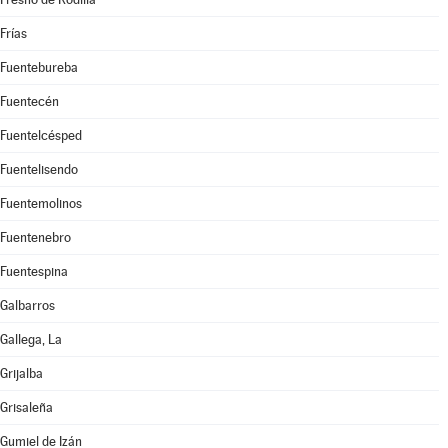
Frías
Fuentebureba
Fuentecén
Fuentelcésped
Fuentelisendo
Fuentemolinos
Fuentenebro
Fuentespina
Galbarros
Gallega, La
Grijalba
Grisaleña
Gumiel de Izán