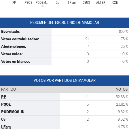
PP
PSOE
PODEMOS-
Cs
I.Fem
CEUS
ALTER
CXE
IU
RESUMEN DEL ESCRUTINIO DE MAMOLAR
Escrutado:
100 %
Votos contabilizados:
21
75 %
Abstenciones:
7
25 %
Votos nulos:
0
0 %
Votos en blanco:
0
0 %
VOTOS POR PARTIDOS EN MAMOLAR
PARTIDO
VOTOS
PP
11
52.38 %
PSOE
5
23.81 %
PODEMOS-IU
2
9.52 %
Cs
2
9.52 %
I.Fem
1
4.76 %