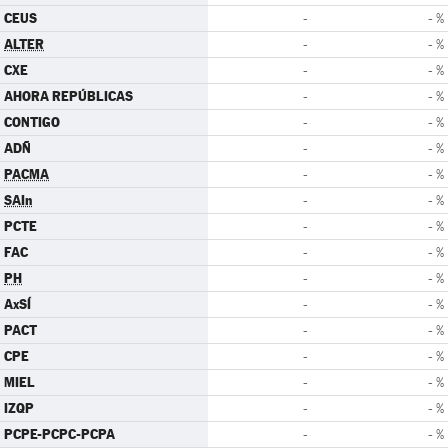
CEUS
-
- %
ALTER
-
- %
CXE
-
- %
AHORA REPÚBLICAS
-
- %
CONTIGO
-
- %
ADÑ
-
- %
PACMA
-
- %
SAIn
-
- %
PCTE
-
- %
FAC
-
- %
PH
-
- %
AxSÍ
-
- %
PACT
-
- %
CPE
-
- %
MIEL
-
- %
IZQP
-
- %
PCPE-PCPC-PCPA
-
- %