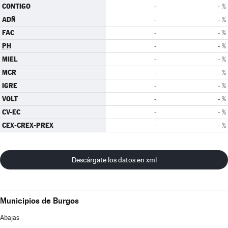
CONTIGO
-
- %
ADÑ
-
- %
FAC
-
- %
PH
-
- %
MIEL
-
- %
MCR
-
- %
IGRE
-
- %
VOLT
-
- %
CV-EC
-
- %
CEX-CREX-PREX
-
- %
Descárgate los datos en xml
Municipios de Burgos
Abajas