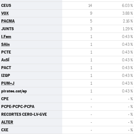
CEUS
14
6.03 %
VOX
9
3.88 %
PACMA
5
2.16 %
JUNTS
3
1.29 %
I.Fem
1
0.43 %
SAIn
1
0.43 %
PCTE
1
0.43 %
AxSÍ
1
0.43 %
PACT
1
0.43 %
IZQP
1
0.43 %
PUM+J
1
0.43 %
pirates.cat/ep
1
0.43 %
CPE
-
- %
PCPE-PCPC-PCPA
-
- %
RECORTES CERO-LV-GVE
-
- %
ALTER
-
- %
CXE
-
- %