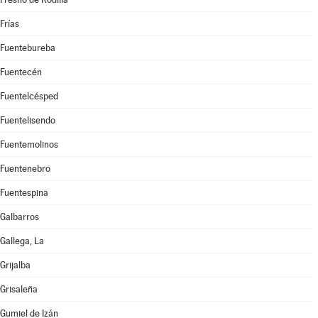
Frías
Fuentebureba
Fuentecén
Fuentelcésped
Fuentelisendo
Fuentemolinos
Fuentenebro
Fuentespina
Galbarros
Gallega, La
Grijalba
Grisaleña
Gumiel de Izán