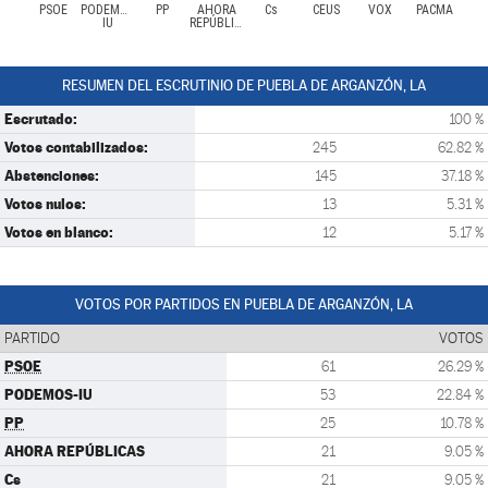
PSOE
PODEMOS-
PP
AHORA
Cs
CEUS
VOX
PACMA
IU
REPÚBLICAS
RESUMEN DEL ESCRUTINIO DE PUEBLA DE ARGANZÓN, LA
Escrutado:
100 %
Votos contabilizados:
245
62.82 %
Abstenciones:
145
37.18 %
Votos nulos:
13
5.31 %
Votos en blanco:
12
5.17 %
VOTOS POR PARTIDOS EN PUEBLA DE ARGANZÓN, LA
PARTIDO
VOTOS
PSOE
61
26.29 %
PODEMOS-IU
53
22.84 %
PP
25
10.78 %
AHORA REPÚBLICAS
21
9.05 %
Cs
21
9.05 %