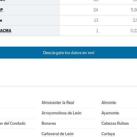
PP
24
5,3
s
13
2,
PACMA
1
0,2
Descárgate los datos en xml
Almonaster la Real
Almonte
Arroyomolinos de León
Ayamonte
Par del Condado
Bonares
Cabezas Rubias
Cañaveral de León
Cartaya