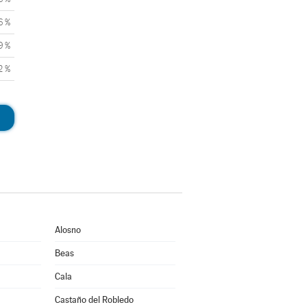
6 %
9 %
2 %
Alosno
Beas
Cala
Castaño del Robledo