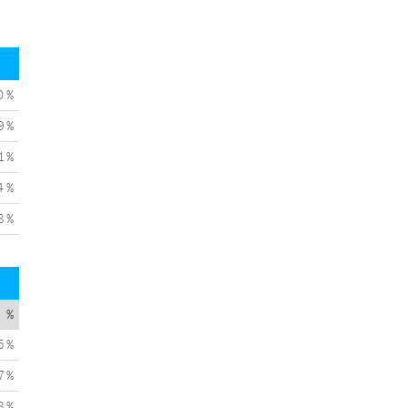
0 %
9 %
1 %
4 %
8 %
%
5 %
7 %
8 %