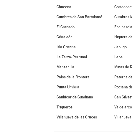
Chucena
Corteconc
Cumbres de San Bartolomé
Cumbres 
El Granado
Encinasol
Gibraleón
Higuera de
Isla Cristina
Jabugo
La Zarza-Perrunal
Lepe
Manzanilla
Minas de R
Palos de la Frontera
Paterna d
Punta Umbría
Rociana d
Sanlúcar de Guadiana
San Silve
Trigueros
Valdelarco
Villanueva de las Cruces
Villanueva 