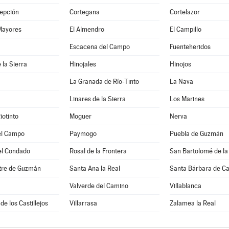
epción
Cortegana
Cortelazor
Mayores
El Almendro
El Campillo
a
Escacena del Campo
Fuenteheridos
 la Sierra
Hinojales
Hinojos
La Granada de Río-Tinto
La Nava
Linares de la Sierra
Los Marines
iotinto
Moguer
Nerva
el Campo
Paymogo
Puebla de Guzmán
el Condado
Rosal de la Frontera
San Bartolomé de la
stre de Guzmán
Santa Ana la Real
Santa Bárbara de C
Valverde del Camino
Villablanca
de los Castillejos
Villarrasa
Zalamea la Real