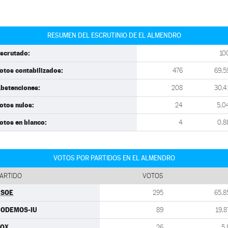
RESUMEN DEL ESCRUTINIO DE EL ALMENDRO
scrutado:
10
otos contabilizados:
476
69,5
bstenciones:
208
30,4
otos nulos:
24
5,0
otos en blanco:
4
0,8
VOTOS POR PARTIDOS EN EL ALMENDRO
ARTIDO
VOTOS
PSOE
295
65,8
PODEMOS-IU
89
19,8
VOX
26
5,