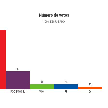
Número de votos
100
%
ESCRUTADO
89
26
24
13
PODEMOS-IU
VOX
PP
Cs