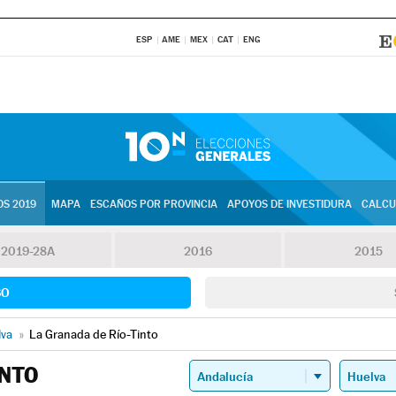
ESP
AME
MEX
CAT
ENG
S 2019
MAPA
ESCAÑOS POR PROVINCIA
APOYOS DE INVESTIDURA
CALCU
2019-28A
2016
2015
SO
lva
»
La Granada de Río-Tinto
INTO