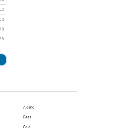
5 %
5 %
7 %
3 %
Alosno
Beas
Cala