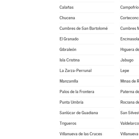
Calañas
Campofrío
Chucena
Corteconc
Cumbres de San Bartolomé
Cumbres 
El Granado
Encinasol
Gibraleón
Higuera de
Isla Cristina
Jabugo
La Zarza-Perrunal
Lepe
Manzanilla
Minas de R
Palos de la Frontera
Paterna d
Punta Umbría
Rociana d
Sanlúcar de Guadiana
San Silve
Trigueros
Valdelarco
Villanueva de las Cruces
Villanueva 