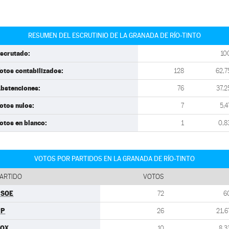
RESUMEN DEL ESCRUTINIO DE LA GRANADA DE RÍO-TINTO
scrutado:
10
otos contabilizados:
128
62,7
bstenciones:
76
37,2
otos nulos:
7
5,4
otos en blanco:
1
0,8
VOTOS POR PARTIDOS EN LA GRANADA DE RÍO-TINTO
ARTIDO
VOTOS
PSOE
72
6
PP
26
21,6
VOX
10
8,3