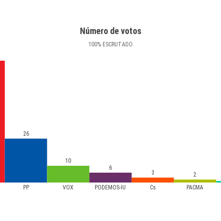
Número de votos
100
%
ESCRUTADO
26
10
6
3
2
PP
VOX
PODEMOS-IU
Cs
PACMA