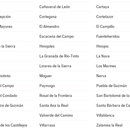
Cañaveral de León
Cartaya
epción
Cortegana
Cortelazor
Mayores
El Almendro
El Campillo
a
Escacena del Campo
Fuenteheridos
 la Sierra
Hinojales
Hinojos
La Granada de Río-Tinto
La Nava
Linares de la Sierra
Los Marines
iotinto
Moguer
Nerva
el Campo
Paymogo
Puebla de Guzmán
el Condado
Rosal de la Frontera
San Bartolomé de la
stre de Guzmán
Santa Ana la Real
Santa Bárbara de C
Valverde del Camino
Villablanca
de los Castillejos
Villarrasa
Zalamea la Real