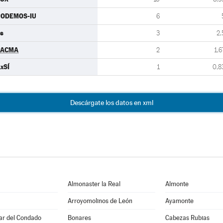
PODEMOS-IU
6
s
3
2,
PACMA
2
1,6
xSÍ
1
0,8
Descárgate los datos en xml
Almonaster la Real
Almonte
Arroyomolinos de León
Ayamonte
Par del Condado
Bonares
Cabezas Rubias