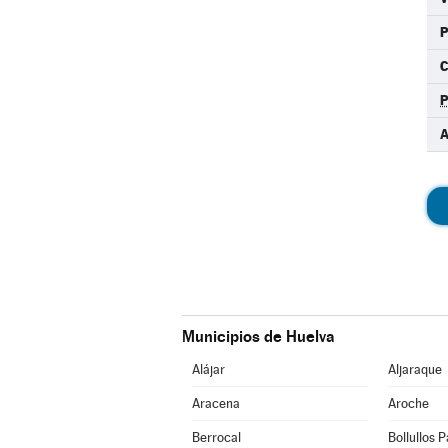
C
A
Municipios de Huelva
Alájar
Aljaraque
Aracena
Aroche
Berrocal
Bollullos 