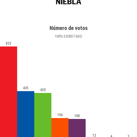
NIEBLA
Número de votos
100
%
ESCRUTADO
833
435
420
196
188
13
4
3