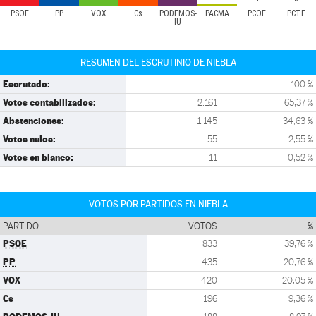
PSOE
PP
VOX
Cs
PODEMOS-
PACMA
PCOE
PCTE
IU
RESUMEN DEL ESCRUTINIO DE NIEBLA
Escrutado:
100 %
Votos contabilizados:
2.161
65,37 %
Abstenciones:
1.145
34,63 %
Votos nulos:
55
2,55 %
Votos en blanco:
11
0,52 %
VOTOS POR PARTIDOS EN NIEBLA
PARTIDO
VOTOS
%
PSOE
833
39,76 %
PP
435
20,76 %
VOX
420
20,05 %
Cs
196
9,36 %