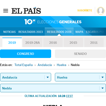
SUSCRÍBETE
10N | Eleccion
NOTICIAS
RESULTADOS 2023
RESULTADOS 2019
MAPA
ESCAÑOS POR 
2019
2019-28A
2016
2015
2011
CONGRESO
SENADO
Estás en:
Total España
»
Andalucía
»
Huelva
»
Niebla
10.28
ÚLTIMA ACTUALIZACIÓN:
CEST