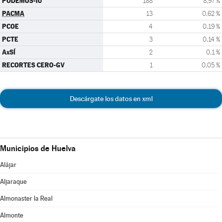
PODEMOS-IU
188
8,97 %
PACMA
13
0,62 %
PCOE
4
0,19 %
PCTE
3
0,14 %
AxSÍ
2
0,1 %
RECORTES CERO-GV
1
0,05 %
Descárgate los datos en xml
Municipios de Huelva
Alájar
Aljaraque
Almonaster la Real
Almonte