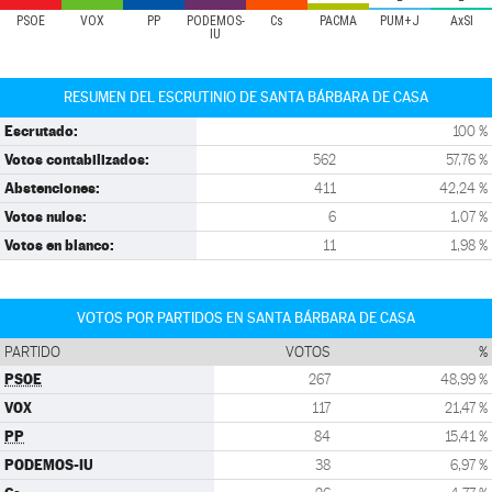
PSOE
VOX
PP
PODEMOS-
Cs
PACMA
PUM+J
AxSÍ
IU
RESUMEN DEL ESCRUTINIO DE SANTA BÁRBARA DE CASA
Escrutado:
100 %
Votos contabilizados:
562
57,76 %
Abstenciones:
411
42,24 %
Votos nulos:
6
1,07 %
Votos en blanco:
11
1,98 %
VOTOS POR PARTIDOS EN SANTA BÁRBARA DE CASA
PARTIDO
VOTOS
%
PSOE
267
48,99 %
VOX
117
21,47 %
PP
84
15,41 %
PODEMOS-IU
38
6,97 %