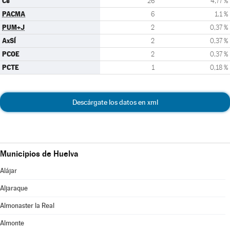
Cs
26
4,77 %
PACMA
6
1,1 %
PUM+J
2
0,37 %
AxSÍ
2
0,37 %
PCOE
2
0,37 %
PCTE
1
0,18 %
Descárgate los datos en xml
Municipios de Huelva
Alájar
Aljaraque
Almonaster la Real
Almonte