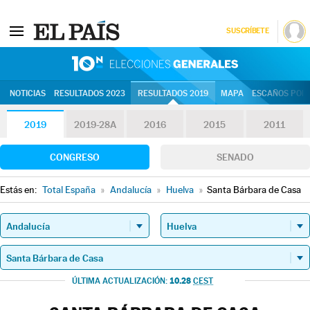
SUSCRÍBETE
10N | Eleccion
NOTICIAS
RESULTADOS 2023
RESULTADOS 2019
MAPA
ESCAÑOS POR 
2019
2019-28A
2016
2015
2011
CONGRESO
SENADO
Estás en:
Total España
»
Andalucía
»
Huelva
»
Santa Bárbara de Casa
10.28
ÚLTIMA ACTUALIZACIÓN:
CEST