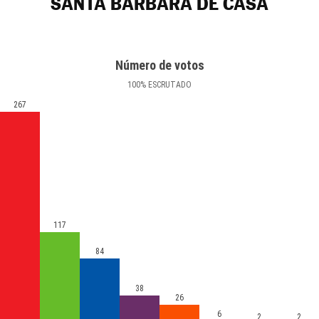
SANTA BÁRBARA DE CASA
Número de votos
100
%
ESCRUTADO
267
117
84
38
26
6
2
2