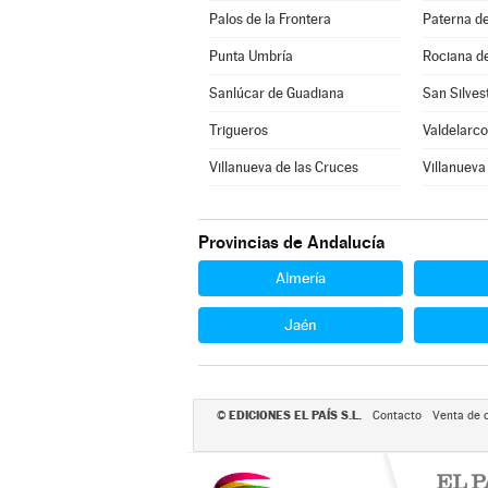
Palos de la Frontera
Paterna d
Punta Umbría
Rociana d
Sanlúcar de Guadiana
San Silve
Trigueros
Valdelarco
Villanueva de las Cruces
Villanueva 
Provincias de Andalucía
Almería
Jaén
EDICIONES EL PAÍS S.L.
©
Contacto
Venta de 