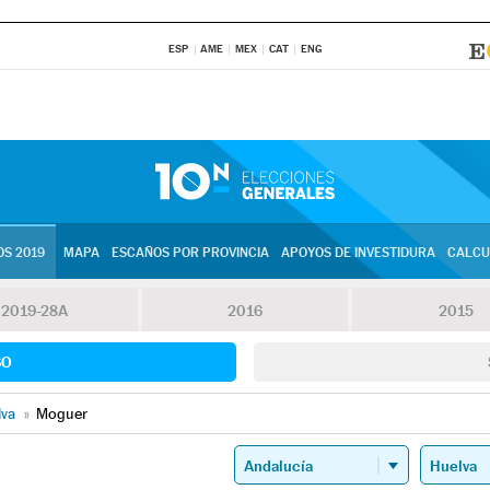
ESP
AME
MEX
CAT
ENG
S 2019
MAPA
ESCAÑOS POR PROVINCIA
APOYOS DE INVESTIDURA
CALCU
2019-28A
2016
2015
SO
lva
»
Moguer