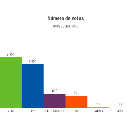
Número de votos
100
%
ESCRUTADO
2.151
1.851
610
510
59
13
VOX
PP
PODEMOS-IU
Cs
PACMA
AxSÍ