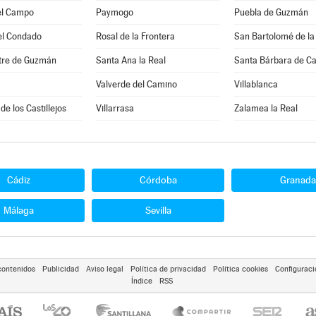
el Campo
Paymogo
Puebla de Guzmán
el Condado
Rosal de la Frontera
San Bartolomé de la
stre de Guzmán
Santa Ana la Real
Santa Bárbara de C
Valverde del Camino
Villablanca
de los Castillejos
Villarrasa
Zalamea la Real
Cádiz
Córdoba
Granada
Málaga
Sevilla
contenidos
Publicidad
Aviso legal
Política de privacidad
Política cookies
Configuraci
Índice
RSS