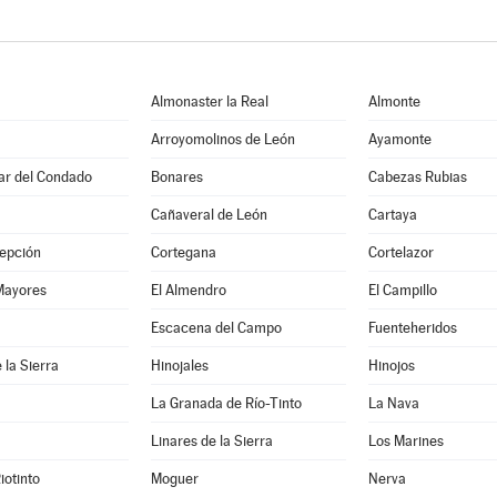
Almonaster la Real
Almonte
Arroyomolinos de León
Ayamonte
Par del Condado
Bonares
Cabezas Rubias
Cañaveral de León
Cartaya
epción
Cortegana
Cortelazor
Mayores
El Almendro
El Campillo
a
Escacena del Campo
Fuenteheridos
 la Sierra
Hinojales
Hinojos
La Granada de Río-Tinto
La Nava
Linares de la Sierra
Los Marines
iotinto
Moguer
Nerva