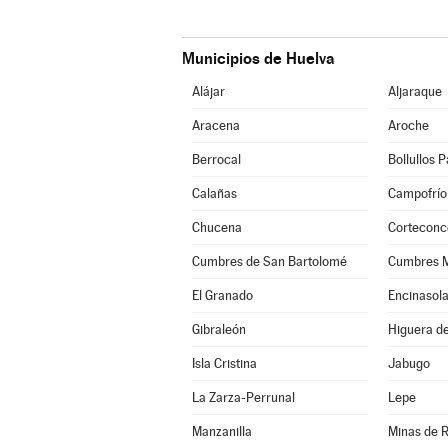
Municipios de Huelva
Alájar
Aljaraque
Aracena
Aroche
Berrocal
Bollullos 
Calañas
Campofrío
Chucena
Corteconc
Cumbres de San Bartolomé
Cumbres 
El Granado
Encinasol
Gibraleón
Higuera de
Isla Cristina
Jabugo
La Zarza-Perrunal
Lepe
Manzanilla
Minas de R