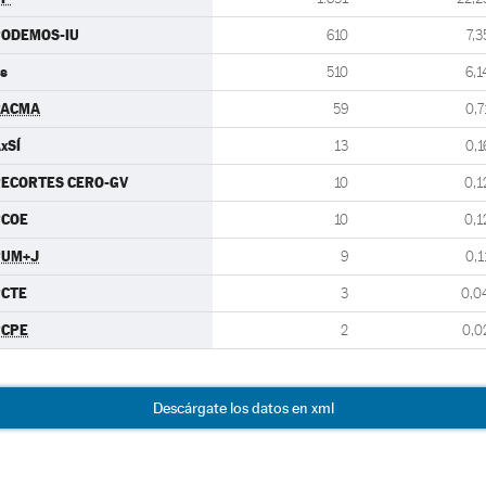
PODEMOS-IU
610
7,3
s
510
6,1
PACMA
59
0,7
xSÍ
13
0,1
ECORTES CERO-GV
10
0,1
PCOE
10
0,1
PUM+J
9
0,1
PCTE
3
0,0
PCPE
2
0,0
Descárgate los datos en xml