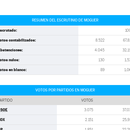
RESUMEN DEL ESCRUTINIO DE MOGUER
scrutado:
10
otos contabilizados:
8.522
67,8
bstenciones:
4.045
32,1
otos nulos:
130
1,5
otos en blanco:
89
1,0
VOTOS POR PARTIDOS EN MOGUER
ARTIDO
VOTOS
PSOE
3.075
37,0
VOX
2.151
25,9
PP
1.851
22,2