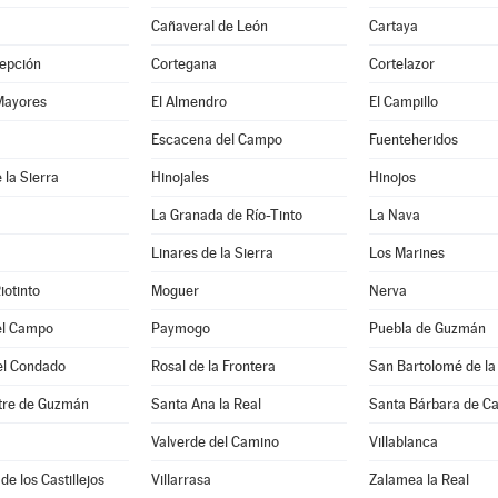
Cañaveral de León
Cartaya
epción
Cortegana
Cortelazor
Mayores
El Almendro
El Campillo
a
Escacena del Campo
Fuenteheridos
 la Sierra
Hinojales
Hinojos
La Granada de Río-Tinto
La Nava
Linares de la Sierra
Los Marines
iotinto
Moguer
Nerva
el Campo
Paymogo
Puebla de Guzmán
el Condado
Rosal de la Frontera
San Bartolomé de la
stre de Guzmán
Santa Ana la Real
Santa Bárbara de C
Valverde del Camino
Villablanca
de los Castillejos
Villarrasa
Zalamea la Real