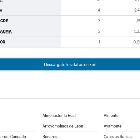
s
4
2,4
PCOE
3
1,8
PACMA
2
1,2
VOX
1
0,6
Descárgate los datos en xml
Almonaster la Real
Almonte
Arroyomolinos de León
Ayamonte
Par del Condado
Bonares
Cabezas Rubias