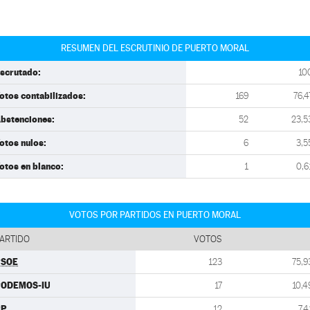
RESUMEN DEL ESCRUTINIO DE PUERTO MORAL
scrutado:
10
otos contabilizados:
169
76,4
bstenciones:
52
23,5
otos nulos:
6
3,5
otos en blanco:
1
0,6
VOTOS POR PARTIDOS EN PUERTO MORAL
ARTIDO
VOTOS
PSOE
123
75,9
PODEMOS-IU
17
10,4
PP
12
7,4