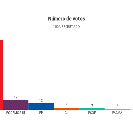
Número de votos
100
%
ESCRUTADO
17
12
4
3
2
PODEMOS-IU
PP
Cs
PCOE
PACMA