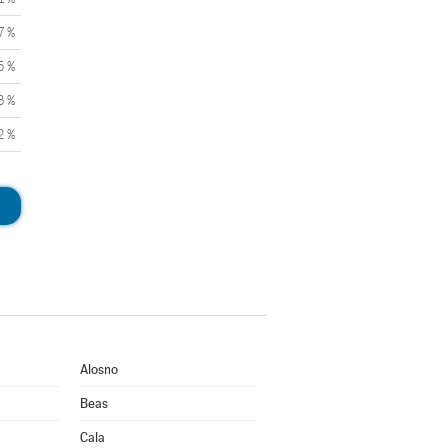
7 %
5 %
3 %
2 %
Alosno
Beas
Cala