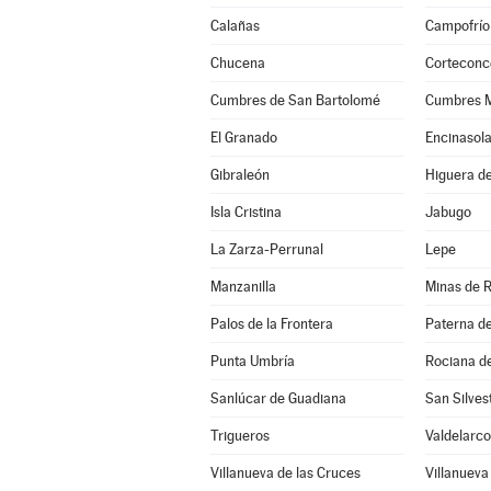
Calañas
Campofrío
Chucena
Corteconc
Cumbres de San Bartolomé
Cumbres 
El Granado
Encinasol
Gibraleón
Higuera de
Isla Cristina
Jabugo
La Zarza-Perrunal
Lepe
Manzanilla
Minas de R
Palos de la Frontera
Paterna d
Punta Umbría
Rociana d
Sanlúcar de Guadiana
San Silve
Trigueros
Valdelarco
Villanueva de las Cruces
Villanueva 