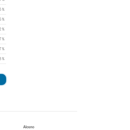
5 %
6 %
2 %
7 %
7 %
3 %
Alosno