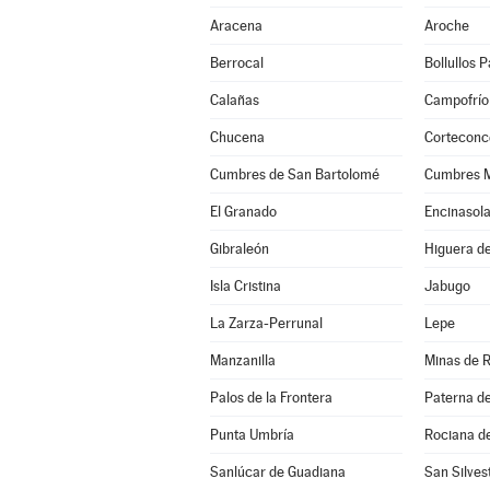
Aracena
Aroche
Berrocal
Bollullos 
Calañas
Campofrío
Chucena
Corteconc
Cumbres de San Bartolomé
Cumbres 
El Granado
Encinasol
Gibraleón
Higuera de
Isla Cristina
Jabugo
La Zarza-Perrunal
Lepe
Manzanilla
Minas de R
Palos de la Frontera
Paterna d
Punta Umbría
Rociana d
Sanlúcar de Guadiana
San Silve