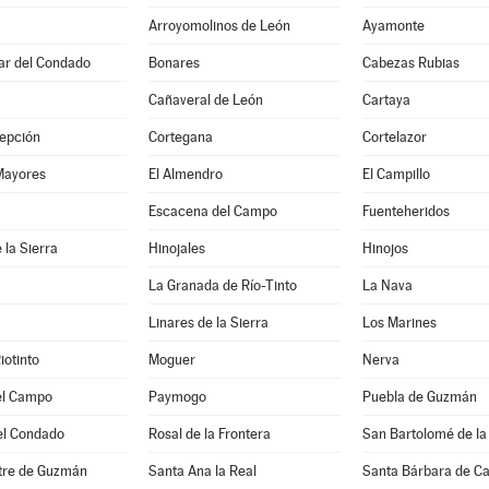
Arroyomolinos de León
Ayamonte
Par del Condado
Bonares
Cabezas Rubias
Cañaveral de León
Cartaya
epción
Cortegana
Cortelazor
Mayores
El Almendro
El Campillo
a
Escacena del Campo
Fuenteheridos
 la Sierra
Hinojales
Hinojos
La Granada de Río-Tinto
La Nava
Linares de la Sierra
Los Marines
iotinto
Moguer
Nerva
el Campo
Paymogo
Puebla de Guzmán
el Condado
Rosal de la Frontera
San Bartolomé de la
stre de Guzmán
Santa Ana la Real
Santa Bárbara de C