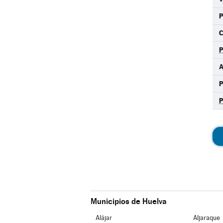
C
A
Municipios de Huelva
Alájar
Aljaraque