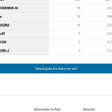
PODEMOS-IU
78
10,
s
74
9,9
PACMA
15
2,0
xSÍ
5
0,6
PCOE
2
0,2
PUM+J
1
0,1
Descárgate los datos en xml
Almonaster la Real
Almonte