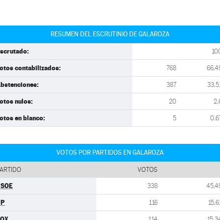
RESUMEN DEL ESCRUTINIO DE GALAROZA
scrutado:
10
otos contabilizados:
768
66,4
bstenciones:
387
33,5
otos nulos:
20
2,
otos en blanco:
5
0,6
VOTOS POR PARTIDOS EN GALAROZA
ARTIDO
VOTOS
PSOE
338
45,4
PP
116
15,6
VOX
114
15,3