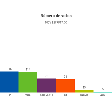
Número de votos
100
%
ESCRUTADO
116
114
78
74
15
5
PP
VOX
PODEMOS-IU
Cs
PACMA
AxSÍ