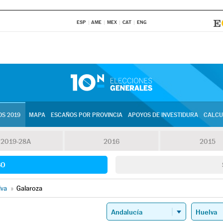
ESP
AME
MEX
CAT
ENG
S 2019
MAPA
ESCAÑOS POR PROVINCIA
APOYOS DE INVESTIDURA
CALCU
2019-28A
2016
2015
SO
lva
»
Galaroza