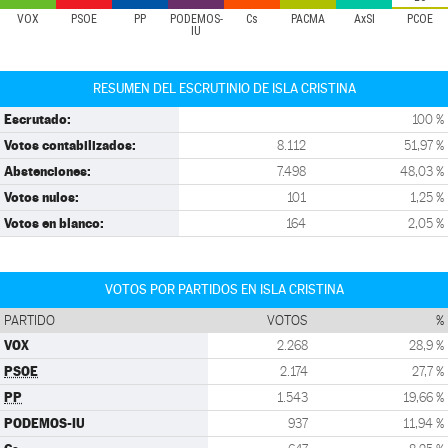
VOX
PSOE
PP
PODEMOS-
Cs
PACMA
AxSÍ
PCOE
IU
RESUMEN DEL ESCRUTINIO DE ISLA CRISTINA
Escrutado:
100 %
Votos contabilizados:
8.112
51,97 %
Abstenciones:
7.498
48,03 %
Votos nulos:
101
1,25 %
Votos en blanco:
164
2,05 %
VOTOS POR PARTIDOS EN ISLA CRISTINA
PARTIDO
VOTOS
%
VOX
2.268
28,9 %
PSOE
2.174
27,7 %
PP
1.543
19,66 %
PODEMOS-IU
937
11,94 %