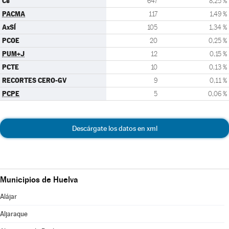
Cs
647
8,25 %
PACMA
117
1,49 %
AxSÍ
105
1,34 %
PCOE
20
0,25 %
PUM+J
12
0,15 %
PCTE
10
0,13 %
RECORTES CERO-GV
9
0,11 %
PCPE
5
0,06 %
Descárgate los datos en xml
Municipios de Huelva
Alájar
Aljaraque