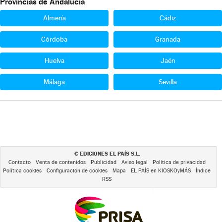
Provincias de Andalucía
Almería
Cádiz
Córdoba
Granada
Huelva
Jaén
Málaga
Sevilla
EDICIONES EL PAÍS S.L.
©
Contacto
Venta de contenidos
Publicidad
Aviso legal
Política de privacidad
Política cookies
Configuración de cookies
Mapa
EL PAÍS en KIOSKOyMÁS
Índice
RSS