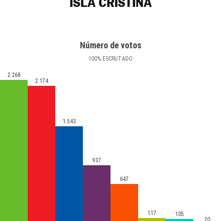
ISLA CRISTINA
Número de votos
100
%
ESCRUTADO
2.268
2.174
1.543
937
647
117
105
20