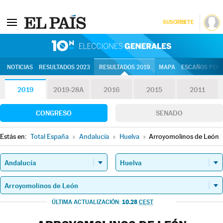
SUSCRÍBETE
10N | Eleccion
NOTICIAS
RESULTADOS 2023
RESULTADOS 2019
MAPA
ESCAÑOS POR 
2019
2019-28A
2016
2015
2011
CONGRESO
SENADO
Estás en:
Total España
»
Andalucía
»
Huelva
»
Arroyomolinos de León
10.28
ÚLTIMA ACTUALIZACIÓN:
CEST