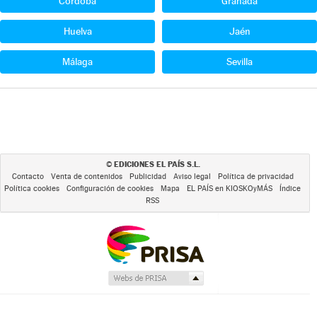
Córdoba
Granada
Huelva
Jaén
Málaga
Sevilla
EDICIONES EL PAÍS S.L.
©
Contacto
Venta de contenidos
Publicidad
Aviso legal
Política de privacidad
Política cookies
Configuración de cookies
Mapa
EL PAÍS en KIOSKOyMÁS
Índice
RSS