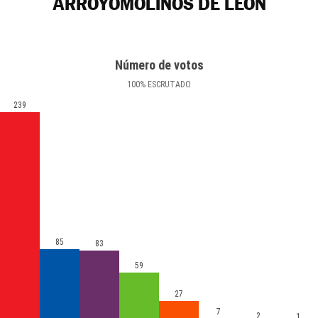
ARROYOMOLINOS DE LEÓN
Número de votos
100
%
ESCRUTADO
239
85
83
59
27
7
2
1