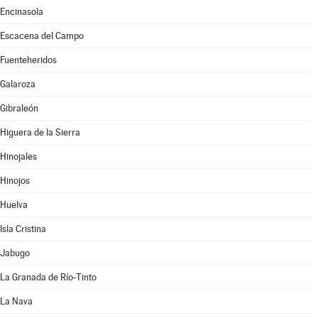
Encinasola
Escacena del Campo
Fuenteheridos
Galaroza
Gibraleón
Higuera de la Sierra
Hinojales
Hinojos
Huelva
Isla Cristina
Jabugo
La Granada de Río-Tinto
La Nava