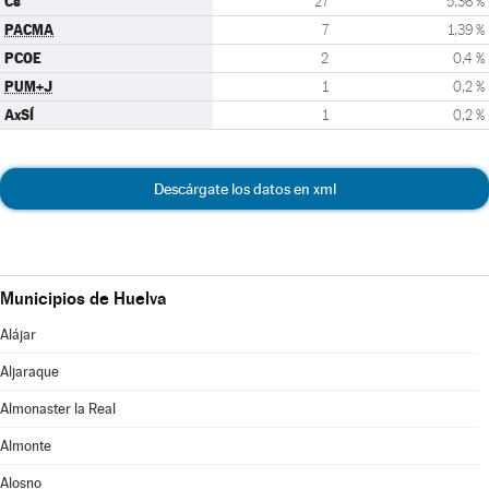
Cs
27
5,36 %
PACMA
7
1,39 %
PCOE
2
0,4 %
PUM+J
1
0,2 %
AxSÍ
1
0,2 %
Descárgate los datos en xml
Municipios de Huelva
Alájar
Aljaraque
Almonaster la Real
Almonte
Alosno