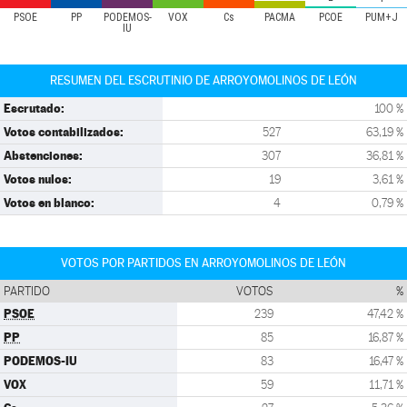
PSOE
PP
PODEMOS-
VOX
Cs
PACMA
PCOE
PUM+J
IU
RESUMEN DEL ESCRUTINIO DE ARROYOMOLINOS DE LEÓN
Escrutado:
100 %
Votos contabilizados:
527
63,19 %
Abstenciones:
307
36,81 %
Votos nulos:
19
3,61 %
Votos en blanco:
4
0,79 %
VOTOS POR PARTIDOS EN ARROYOMOLINOS DE LEÓN
PARTIDO
VOTOS
%
PSOE
239
47,42 %
PP
85
16,87 %
PODEMOS-IU
83
16,47 %
VOX
59
11,71 %