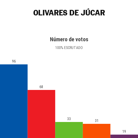
OLIVARES DE JÚCAR
Número de votos
100
%
ESCRUTADO
96
68
33
31
19