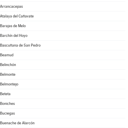
Arrancacepas
Atalaya del Cañavate
Barajas de Melo
Barchín del Hoyo
Bascuñana de San Pedro
Beamud
Belinchón
Belmonte
Belmontejo
Beteta
Boniches
Buciegas
Buenache de Alarcón