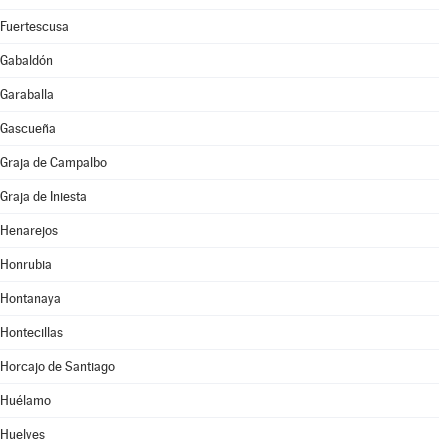
Fuertescusa
Gabaldón
Garaballa
Gascueña
Graja de Campalbo
Graja de Iniesta
Henarejos
Honrubia
Hontanaya
Hontecillas
Horcajo de Santiago
Huélamo
Huelves