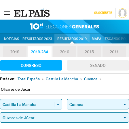
SUSCRÍBETE
10N | Eleccion
NOTICIAS
RESULTADOS 2023
RESULTADOS 2019
MAPA
ESCAÑOS POR 
2019
2019-28A
2016
2015
2011
CONGRESO
SENADO
Estás en:
Total España
»
Castilla La Mancha
»
Cuenca
»
Olivares de Júcar