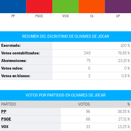
PP
PSOE
VOX
Cs
UP
RESUMEN DEL ESCRUTINIO DE OLIVARES DE JÚCAR
Escrutado:
100 %
Votos contabilizados:
249
76,85 %
Abstenciones:
75
23,15 %
Votos nulos:
0
0 %
Votos en blanco:
2
0,8 %
VOTOS POR PARTIDOS EN OLIVARES DE JÚCAR
PARTIDO
VOTOS
%
PP
96
38,55 %
PSOE
68
27,31 %
VOX
33
13,25 %