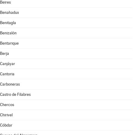
Beires
Benahadux
Benitagla
Benizalón
Bentarique
Berja
Canjáyar
Cantoria
Carboneras
Castro de Filabres
Chercos
Chirivel
Cóbdar