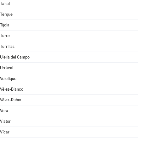
Tahal
Terque
Tíjola
Turre
Turrillas
Uleila del Campo
Urrácal
Velefique
Vélez-Blanco
Vélez-Rubio
Vera
Viator
Vícar