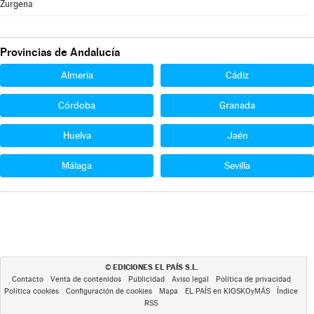
Zurgena
Provincias de Andalucía
Almería
Cádiz
Córdoba
Granada
Huelva
Jaén
Málaga
Sevilla
EDICIONES EL PAÍS S.L.
©
Contacto
Venta de contenidos
Publicidad
Aviso legal
Política de privacidad
Política cookies
Configuración de cookies
Mapa
EL PAÍS en KIOSKOyMÁS
Índice
RSS