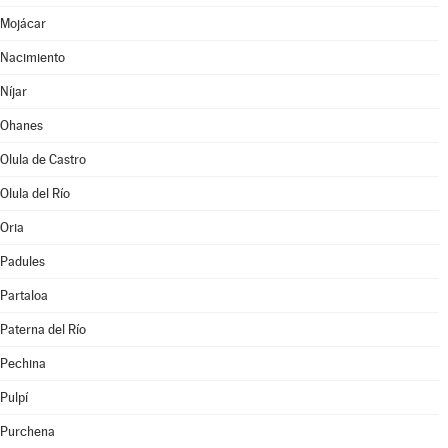
Mojácar
Nacimiento
Níjar
Ohanes
Olula de Castro
Olula del Río
Oria
Padules
Partaloa
Paterna del Río
Pechina
Pulpí
Purchena