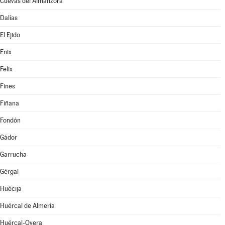
Cuevas del Almanzora
Dalías
El Ejido
Enix
Felix
Fines
Fiñana
Fondón
Gádor
Garrucha
Gérgal
Huécija
Huércal de Almería
Huércal-Overa