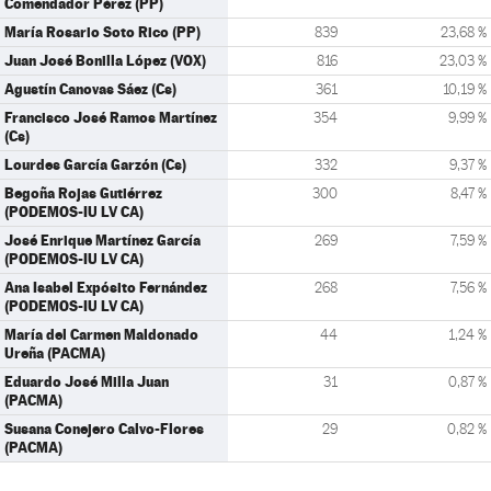
Comendador Pérez (PP)
María Rosario Soto Rico (PP)
839
23,68 %
Juan José Bonilla López (VOX)
816
23,03 %
Agustín Canovas Sáez (Cs)
361
10,19 %
Francisco José Ramos Martínez
354
9,99 %
(Cs)
Lourdes García Garzón (Cs)
332
9,37 %
Begoña Rojas Gutiérrez
300
8,47 %
(PODEMOS-IU LV CA)
José Enrique Martínez García
269
7,59 %
(PODEMOS-IU LV CA)
Ana Isabel Expósito Fernández
268
7,56 %
(PODEMOS-IU LV CA)
María del Carmen Maldonado
44
1,24 %
Ureña (PACMA)
Eduardo José Milla Juan
31
0,87 %
(PACMA)
Susana Conejero Calvo-Flores
29
0,82 %
(PACMA)