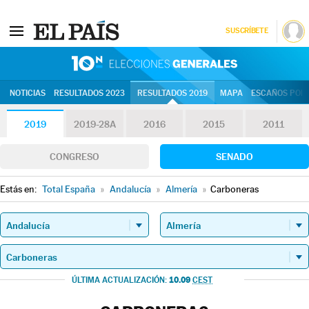
SUSCRÍBETE
10N | Eleccion
NOTICIAS
RESULTADOS 2023
RESULTADOS 2019
MAPA
ESCAÑOS POR 
2019
2019-28A
2016
2015
2011
CONGRESO
SENADO
Estás en:
Total España
»
Andalucía
»
Almería
»
Carboneras
10.09
ÚLTIMA ACTUALIZACIÓN:
CEST