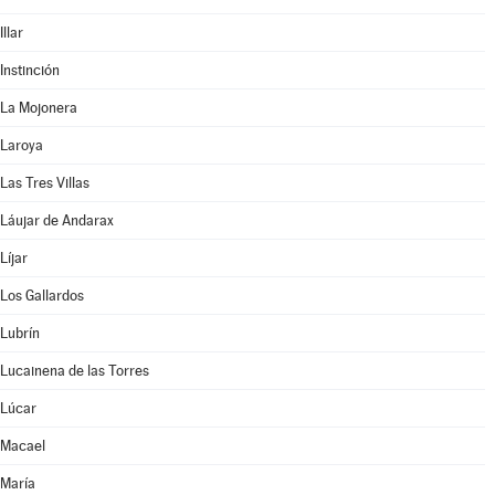
Illar
Instinción
La Mojonera
Laroya
Las Tres Villas
Láujar de Andarax
Líjar
Los Gallardos
Lubrín
Lucainena de las Torres
Lúcar
Macael
María