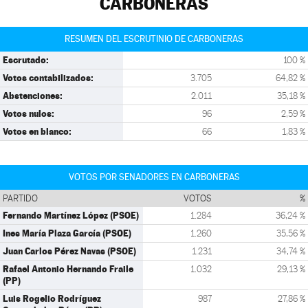
CARBONERAS
RESUMEN DEL ESCRUTINIO DE CARBONERAS
Escrutado:
100 %
Votos contabilizados:
3.705
64,82 %
Abstenciones:
2.011
35,18 %
Votos nulos:
96
2,59 %
Votos en blanco:
66
1,83 %
VOTOS POR SENADORES EN CARBONERAS
PARTIDO
VOTOS
%
Fernando Martínez López (PSOE)
1.284
36,24 %
Ines María Plaza García (PSOE)
1.260
35,56 %
Juan Carlos Pérez Navas (PSOE)
1.231
34,74 %
Rafael Antonio Hernando Fraile
1.032
29,13 %
(PP)
Luis Rogelio Rodríguez
987
27,86 %