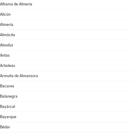
Alhama de Almería
Alicún
Almería
Almócita
Alsodux
Antas
Arboleas
Armuña de Almanzora
Bacares
Balanegra
Bayárcal
Bayarque
Bédar