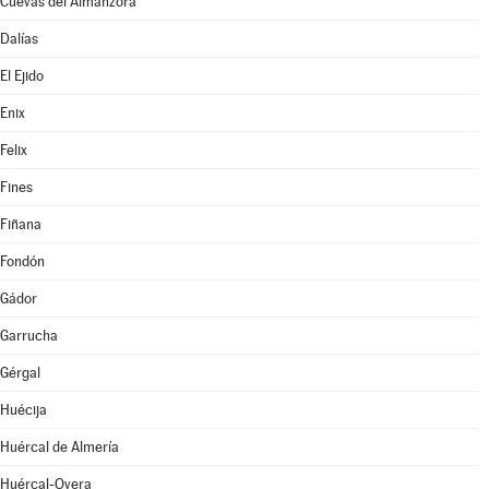
Cuevas del Almanzora
Dalías
El Ejido
Enix
Felix
Fines
Fiñana
Fondón
Gádor
Garrucha
Gérgal
Huécija
Huércal de Almería
Huércal-Overa