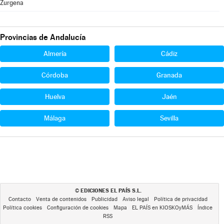
Zurgena
Provincias de Andalucía
Almería
Cádiz
Córdoba
Granada
Huelva
Jaén
Málaga
Sevilla
EDICIONES EL PAÍS S.L.
©
Contacto
Venta de contenidos
Publicidad
Aviso legal
Política de privacidad
Política cookies
Configuración de cookies
Mapa
EL PAÍS en KIOSKOyMÁS
Índice
RSS