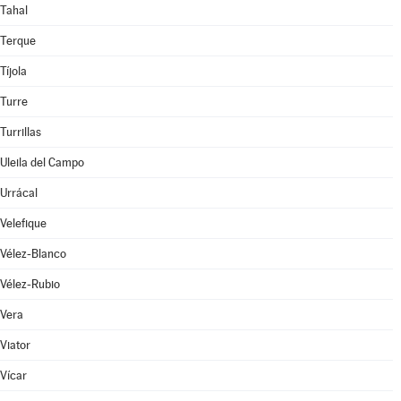
Tahal
Terque
Tíjola
Turre
Turrillas
Uleila del Campo
Urrácal
Velefique
Vélez-Blanco
Vélez-Rubio
Vera
Viator
Vícar