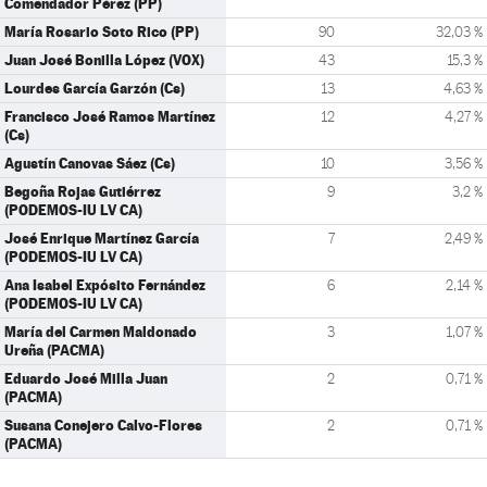
Comendador Pérez (PP)
María Rosario Soto Rico (PP)
90
32,03 %
Juan José Bonilla López (VOX)
43
15,3 %
Lourdes García Garzón (Cs)
13
4,63 %
Francisco José Ramos Martínez
12
4,27 %
(Cs)
Agustín Canovas Sáez (Cs)
10
3,56 %
Begoña Rojas Gutiérrez
9
3,2 %
(PODEMOS-IU LV CA)
José Enrique Martínez García
7
2,49 %
(PODEMOS-IU LV CA)
Ana Isabel Expósito Fernández
6
2,14 %
(PODEMOS-IU LV CA)
María del Carmen Maldonado
3
1,07 %
Ureña (PACMA)
Eduardo José Milla Juan
2
0,71 %
(PACMA)
Susana Conejero Calvo-Flores
2
0,71 %
(PACMA)