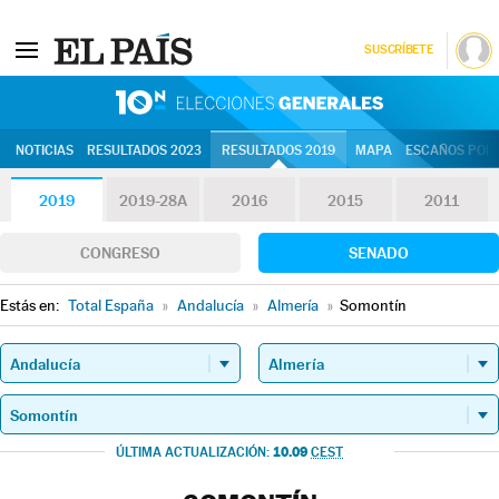
SUSCRÍBETE
10N | Eleccion
NOTICIAS
RESULTADOS 2023
RESULTADOS 2019
MAPA
ESCAÑOS POR 
2019
2019-28A
2016
2015
2011
CONGRESO
SENADO
Estás en:
Total España
»
Andalucía
»
Almería
»
Somontín
10.09
ÚLTIMA ACTUALIZACIÓN:
CEST