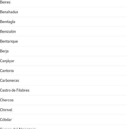
Beires
Benahadux
Benitagla
Benizalón
Bentarique
Berja
Canjáyar
Cantoria
Carboneras
Castro de Filabres
Chercos
Chirivel
Cóbdar