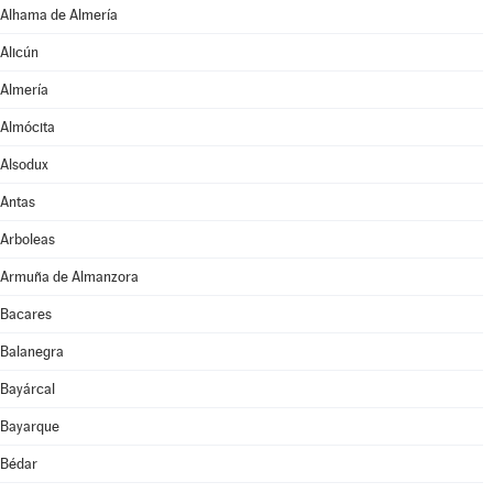
Alhama de Almería
Alicún
Almería
Almócita
Alsodux
Antas
Arboleas
Armuña de Almanzora
Bacares
Balanegra
Bayárcal
Bayarque
Bédar