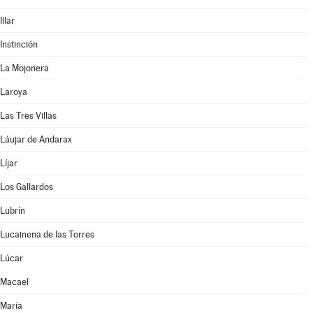
Illar
Instinción
La Mojonera
Laroya
Las Tres Villas
Láujar de Andarax
Líjar
Los Gallardos
Lubrín
Lucainena de las Torres
Lúcar
Macael
María