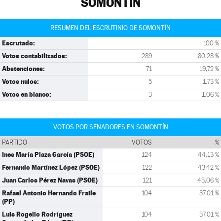
SOMONTÍN
RESUMEN DEL ESCRUTINIO DE SOMONTÍN
Escrutado:
100 %
Votos contabilizados:
289
80,28 %
Abstenciones:
71
19,72 %
Votos nulos:
5
1,73 %
Votos en blanco:
3
1,06 %
VOTOS POR SENADORES EN SOMONTÍN
PARTIDO
VOTOS
%
Ines María Plaza García (PSOE)
124
44,13 %
Fernando Martínez López (PSOE)
122
43,42 %
Juan Carlos Pérez Navas (PSOE)
121
43,06 %
Rafael Antonio Hernando Fraile
104
37,01 %
(PP)
Luis Rogelio Rodríguez
104
37,01 %