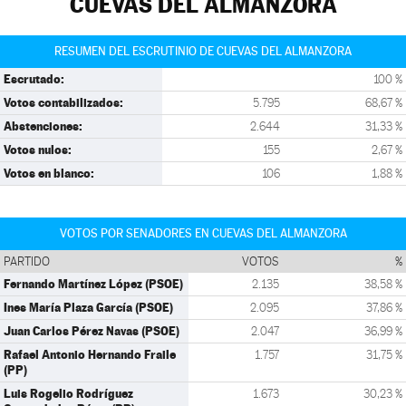
CUEVAS DEL ALMANZORA
RESUMEN DEL ESCRUTINIO DE CUEVAS DEL ALMANZORA
Escrutado:
100 %
Votos contabilizados:
5.795
68,67 %
Abstenciones:
2.644
31,33 %
Votos nulos:
155
2,67 %
Votos en blanco:
106
1,88 %
VOTOS POR SENADORES EN CUEVAS DEL ALMANZORA
PARTIDO
VOTOS
%
Fernando Martínez López (PSOE)
2.135
38,58 %
Ines María Plaza García (PSOE)
2.095
37,86 %
Juan Carlos Pérez Navas (PSOE)
2.047
36,99 %
Rafael Antonio Hernando Fraile
1.757
31,75 %
(PP)
Luis Rogelio Rodríguez
1.673
30,23 %