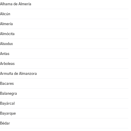
Alhama de Almería
Alicún
Almería
Almócita
Alsodux
Antas
Arboleas
Armuña de Almanzora
Bacares
Balanegra
Bayárcal
Bayarque
Bédar