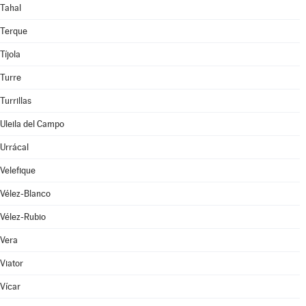
Tahal
Terque
Tíjola
Turre
Turrillas
Uleila del Campo
Urrácal
Velefique
Vélez-Blanco
Vélez-Rubio
Vera
Viator
Vícar