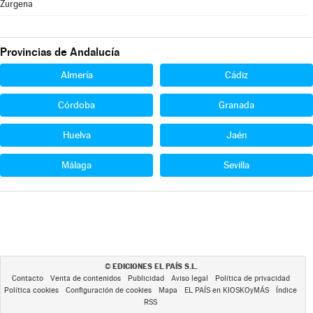
Zurgena
Provincias de Andalucía
Almería
Cádiz
Córdoba
Granada
Huelva
Jaén
Málaga
Sevilla
EDICIONES EL PAÍS S.L.
©
Contacto
Venta de contenidos
Publicidad
Aviso legal
Política de privacidad
Política cookies
Configuración de cookies
Mapa
EL PAÍS en KIOSKOyMÁS
Índice
RSS