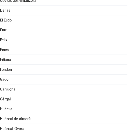
Cuevas del Almanzora
Dalías
El Ejido
Enix
Felix
Fines
Fiñana
Fondón
Gádor
Garrucha
Gérgal
Huécija
Huércal de Almería
Huércal-Overa