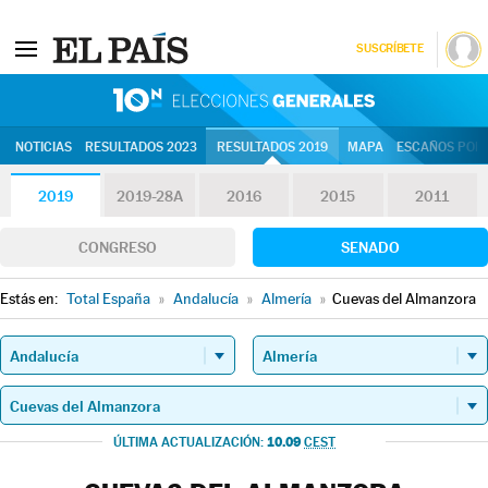
SUSCRÍBETE
10N | Eleccion
NOTICIAS
RESULTADOS 2023
RESULTADOS 2019
MAPA
ESCAÑOS POR 
2019
2019-28A
2016
2015
2011
CONGRESO
SENADO
Estás en:
Total España
»
Andalucía
»
Almería
»
Cuevas del Almanzora
10.09
ÚLTIMA ACTUALIZACIÓN:
CEST