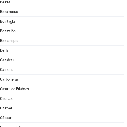
Beires
Benahadux
Benitagla
Benizalón
Bentarique
Berja
Canjáyar
Cantoria
Carboneras
Castro de Filabres
Chercos
Chirivel
Cóbdar