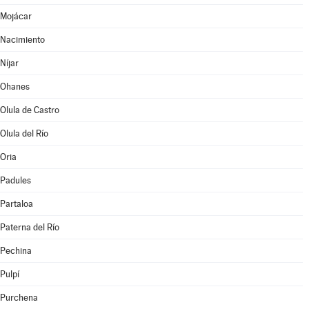
Mojácar
Nacimiento
Níjar
Ohanes
Olula de Castro
Olula del Río
Oria
Padules
Partaloa
Paterna del Río
Pechina
Pulpí
Purchena