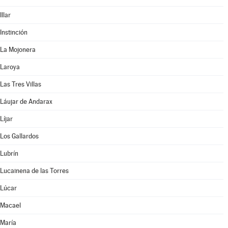
Illar
Instinción
La Mojonera
Laroya
Las Tres Villas
Láujar de Andarax
Líjar
Los Gallardos
Lubrín
Lucainena de las Torres
Lúcar
Macael
María