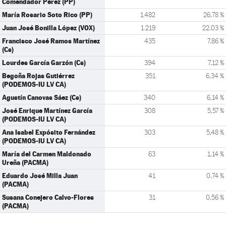
Comendador Pérez (PP)
María Rosario Soto Rico (PP)
1.482
26,78 %
Juan José Bonilla López (VOX)
1.219
22,03 %
Francisco José Ramos Martínez
435
7,86 %
(Cs)
Lourdes García Garzón (Cs)
394
7,12 %
Begoña Rojas Gutiérrez
351
6,34 %
(PODEMOS-IU LV CA)
Agustín Canovas Sáez (Cs)
340
6,14 %
José Enrique Martínez García
308
5,57 %
(PODEMOS-IU LV CA)
Ana Isabel Expósito Fernández
303
5,48 %
(PODEMOS-IU LV CA)
María del Carmen Maldonado
63
1,14 %
Ureña (PACMA)
Eduardo José Milla Juan
41
0,74 %
(PACMA)
Susana Conejero Calvo-Flores
31
0,56 %
(PACMA)