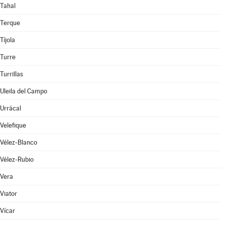
Tahal
Terque
Tíjola
Turre
Turrillas
Uleila del Campo
Urrácal
Velefique
Vélez-Blanco
Vélez-Rubio
Vera
Viator
Vícar