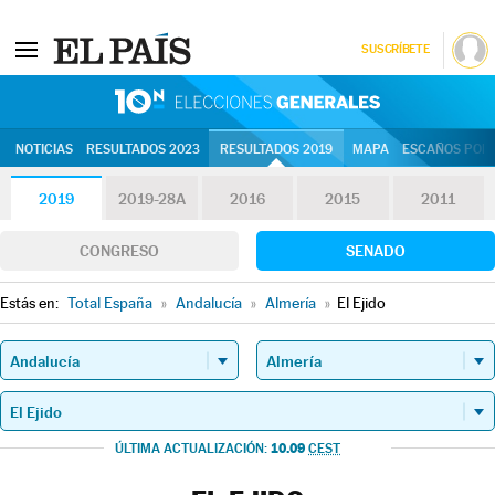
SUSCRÍBETE
10N | Eleccion
NOTICIAS
RESULTADOS 2023
RESULTADOS 2019
MAPA
ESCAÑOS POR 
2019
2019-28A
2016
2015
2011
CONGRESO
SENADO
Estás en:
Total España
»
Andalucía
»
Almería
»
El Ejido
10.09
ÚLTIMA ACTUALIZACIÓN:
CEST