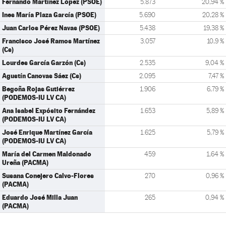
Fernando Martínez López (PSOE)
5.873
20,94 %
Ines María Plaza García (PSOE)
5.690
20,28 %
Juan Carlos Pérez Navas (PSOE)
5.438
19,38 %
Francisco José Ramos Martínez
3.057
10,9 %
(Cs)
Lourdes García Garzón (Cs)
2.535
9,04 %
Agustín Canovas Sáez (Cs)
2.095
7,47 %
Begoña Rojas Gutiérrez
1.906
6,79 %
(PODEMOS-IU LV CA)
Ana Isabel Expósito Fernández
1.653
5,89 %
(PODEMOS-IU LV CA)
José Enrique Martínez García
1.625
5,79 %
(PODEMOS-IU LV CA)
María del Carmen Maldonado
459
1,64 %
Ureña (PACMA)
Susana Conejero Calvo-Flores
270
0,96 %
(PACMA)
Eduardo José Milla Juan
265
0,94 %
(PACMA)