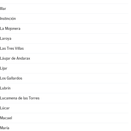
Illar
Instinción
La Mojonera
Laroya
Las Tres Villas
Láujar de Andarax
Líjar
Los Gallardos
Lubrín
Lucainena de las Torres
Lúcar
Macael
María