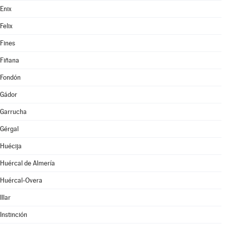
Enix
Felix
Fines
Fiñana
Fondón
Gádor
Garrucha
Gérgal
Huécija
Huércal de Almería
Huércal-Overa
Illar
Instinción