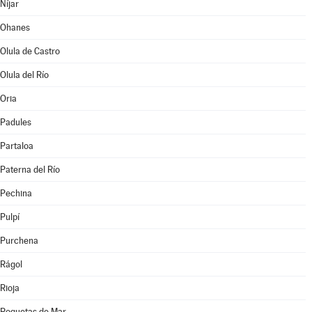
Níjar
Ohanes
Olula de Castro
Olula del Río
Oria
Padules
Partaloa
Paterna del Río
Pechina
Pulpí
Purchena
Rágol
Rioja
Roquetas de Mar