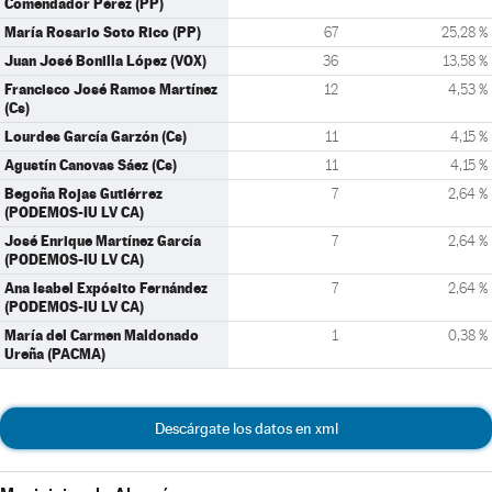
Comendador Pérez (PP)
María Rosario Soto Rico (PP)
67
25,28 %
Juan José Bonilla López (VOX)
36
13,58 %
Francisco José Ramos Martínez
12
4,53 %
(Cs)
Lourdes García Garzón (Cs)
11
4,15 %
Agustín Canovas Sáez (Cs)
11
4,15 %
Begoña Rojas Gutiérrez
7
2,64 %
(PODEMOS-IU LV CA)
José Enrique Martínez García
7
2,64 %
(PODEMOS-IU LV CA)
Ana Isabel Expósito Fernández
7
2,64 %
(PODEMOS-IU LV CA)
María del Carmen Maldonado
1
0,38 %
Ureña (PACMA)
Descárgate los datos en xml