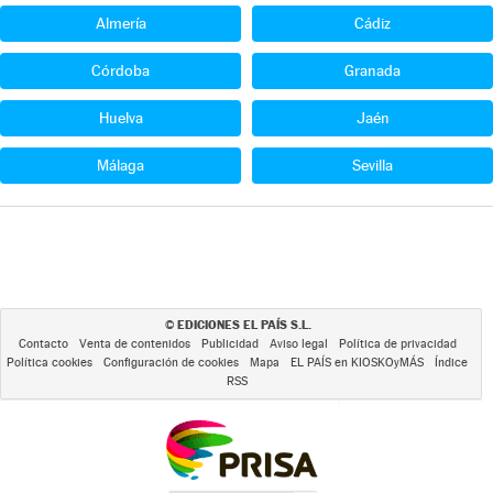
Almería
Cádiz
Córdoba
Granada
Huelva
Jaén
Málaga
Sevilla
EDICIONES EL PAÍS S.L.
©
Contacto
Venta de contenidos
Publicidad
Aviso legal
Política de privacidad
Política cookies
Configuración de cookies
Mapa
EL PAÍS en KIOSKOyMÁS
Índice
RSS