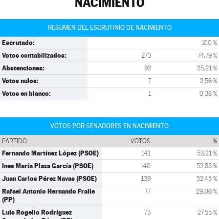
NACIMIENTO
RESUMEN DEL ESCRUTINIO DE NACIMIENTO
Escrutado:
100 %
Votos contabilizados:
273
74,79 %
Abstenciones:
92
25,21 %
Votos nulos:
7
2,56 %
Votos en blanco:
1
0,38 %
VOTOS POR SENADORES EN NACIMIENTO
PARTIDO
VOTOS
%
Fernando Martínez López (PSOE)
141
53,21 %
Ines María Plaza García (PSOE)
140
52,83 %
Juan Carlos Pérez Navas (PSOE)
139
52,45 %
Rafael Antonio Hernando Fraile
77
29,06 %
(PP)
Luis Rogelio Rodríguez
73
27,55 %