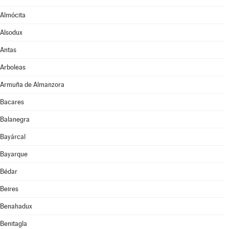
Almócita
Alsodux
Antas
Arboleas
Armuña de Almanzora
Bacares
Balanegra
Bayárcal
Bayarque
Bédar
Beires
Benahadux
Benitagla