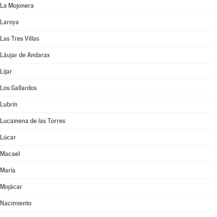
La Mojonera
Laroya
Las Tres Villas
Láujar de Andarax
Líjar
Los Gallardos
Lubrín
Lucainena de las Torres
Lúcar
Macael
María
Mojácar
Nacimiento