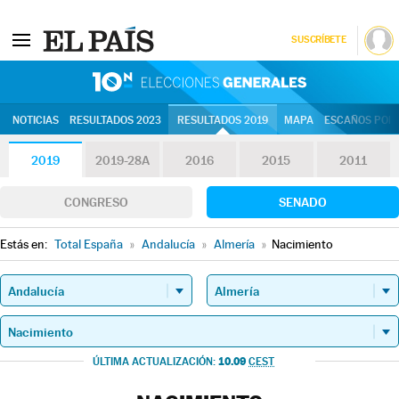
SUSCRÍBETE
10N | Eleccion
NOTICIAS
RESULTADOS 2023
RESULTADOS 2019
MAPA
ESCAÑOS POR 
2019
2019-28A
2016
2015
2011
CONGRESO
SENADO
Estás en:
Total España
»
Andalucía
»
Almería
»
Nacimiento
10.09
ÚLTIMA ACTUALIZACIÓN:
CEST