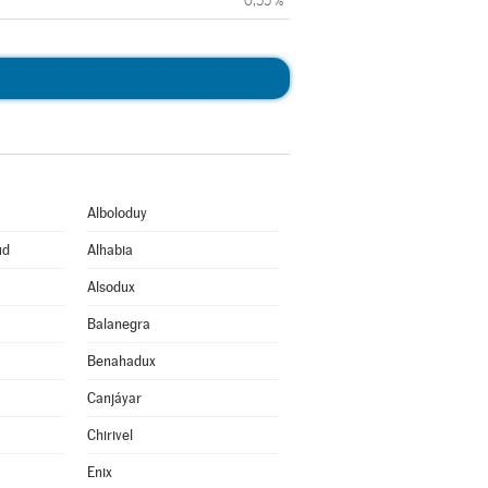
0,55 %
Alboloduy
ud
Alhabia
Alsodux
Balanegra
Benahadux
Canjáyar
Chirivel
Enix