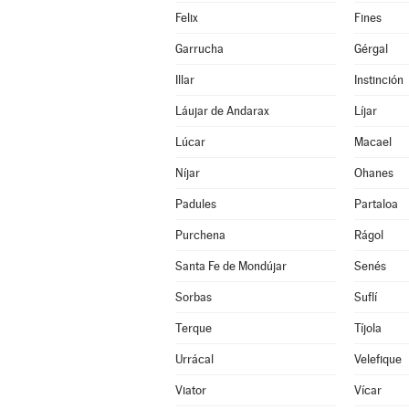
Felix
Fines
Garrucha
Gérgal
Illar
Instinción
Láujar de Andarax
Líjar
Lúcar
Macael
Níjar
Ohanes
Padules
Partaloa
Purchena
Rágol
Santa Fe de Mondújar
Senés
Sorbas
Suflí
Terque
Tíjola
Urrácal
Velefique
Viator
Vícar