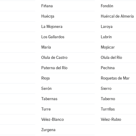
Fiñana
Fondón
Huécija
Huércal de Almería
La Mojonera
Laroya
Los Gallardos
Lubrín
María
Mojácar
Olula de Castro
Olula del Río
Paterna del Río
Pechina
Rioja
Roquetas de Mar
Serón
Sierro
Tabernas
Taberno
Turre
Turrillas
Vélez-Blanco
Vélez-Rubio
Zurgena