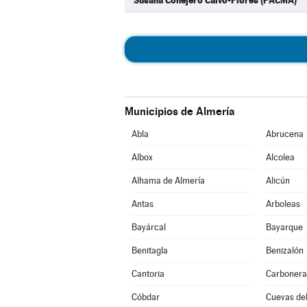
Susana Conejero Calvo-Flores (PACMA)
Municipios de Almería
Abla
Abrucena
Albox
Alcolea
Alhama de Almería
Alicún
Antas
Arboleas
Bayárcal
Bayarque
Benitagla
Benizalón
Cantoria
Carbonera
Cóbdar
Cuevas de