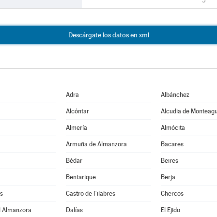
5
Descárgate los datos en xml
Adra
Albánchez
Alcóntar
Alcudia de Monteag
Almería
Almócita
Armuña de Almanzora
Bacares
Bédar
Beires
Bentarique
Berja
s
Castro de Filabres
Chercos
l Almanzora
Dalías
El Ejido