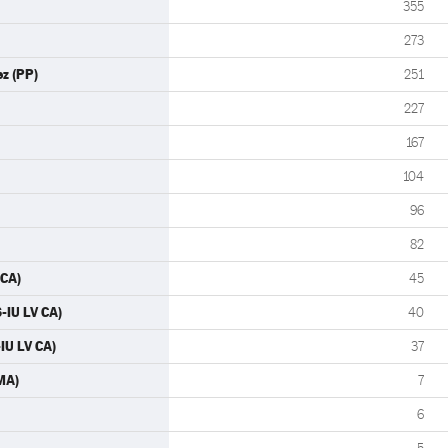
355
273
z (PP)
251
227
167
104
96
82
 CA)
45
-IU LV CA)
40
IU LV CA)
37
MA)
7
6