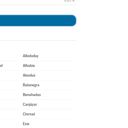
0,85 %
Alboloduy
ud
Alhabia
Alsodux
Balanegra
Benahadux
Canjáyar
Chirivel
Enix