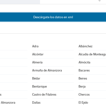
6
Descárgate los datos en xml
Adra
Albánchez
Alcóntar
Alcudia de Monteag
Almería
Almócita
Armuña de Almanzora
Bacares
Bédar
Beires
Bentarique
Berja
s
Castro de Filabres
Chercos
l Almanzora
Dalías
El Ejido