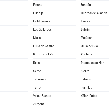
Fiñana
Fondón
Huécija
Huércal de Almería
La Mojonera
Laroya
Los Gallardos
Lubrín
María
Mojácar
Olula de Castro
Olula del Río
Paterna del Río
Pechina
Rioja
Roquetas de Mar
Serón
Sierro
Tabernas
Taberno
Turre
Turrillas
Vélez-Blanco
Vélez-Rubio
Zurgena