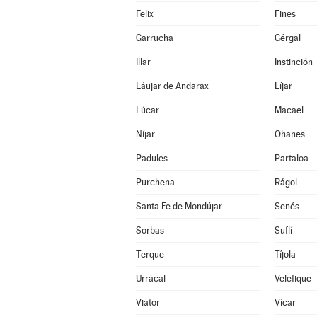
Felix
Fines
Garrucha
Gérgal
Illar
Instinción
Láujar de Andarax
Líjar
Lúcar
Macael
Níjar
Ohanes
Padules
Partaloa
Purchena
Rágol
Santa Fe de Mondújar
Senés
Sorbas
Suflí
Terque
Tíjola
Urrácal
Velefique
Viator
Vícar