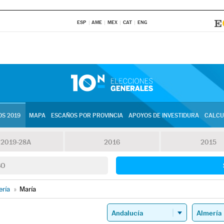
ESP
AME
MEX
CAT
ENG
S 2019
MAPA
ESCAÑOS POR PROVINCIA
APOYOS DE INVESTIDURA
CALCU
2019-28A
2016
2015
SO
ería
»
María