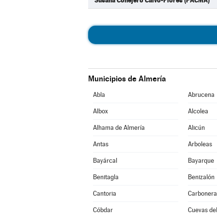
Susana Conejero Calvo-Flores (PACMA)
Municipios de Almería
Abla
Abrucena
Albox
Alcolea
Alhama de Almería
Alicún
Antas
Arboleas
Bayárcal
Bayarque
Benitagla
Benizalón
Cantoria
Carbonera
Cóbdar
Cuevas de