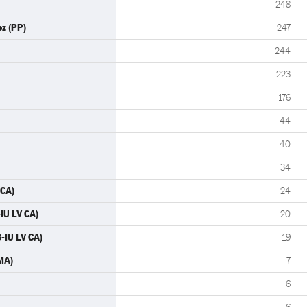
248
z (PP)
247
244
223
176
44
40
34
 CA)
24
IU LV CA)
20
-IU LV CA)
19
MA)
7
6